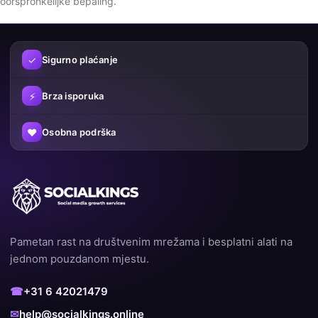
oorspronkelijke bepaling.
✓
Sigurno plaćanje
⚡
Brza isporuka
♥
Osobna podrška
Pametan rast na društvenim mrežama i besplatni alati na
jednom pouzdanom mjestu.
☎
+31 6 42021479
✉
help@socialkings.online