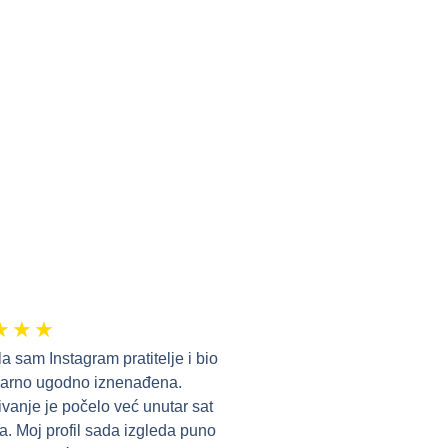
★
★
★
la sam Instagram pratitelje i bio
varno ugodno iznenađena.
ivanje je počelo već unutar sat
. Moj profil sada izgleda puno