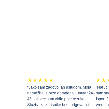
★
★
★
★
★
★
★
“Jako sam zadovoljan uslugom. Moja
“Naruči
narudžba je brzo obrađena i unutar 24–
sam st
48 sati već sam vidio prve rezultate.
Isporuč
Služba za korisnike brzo odgovara i
vremena