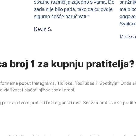
stvarno razmišlja zajedno s vama. Do
snažnij
sada nije bilo pada, tako da ću ovdje
malo bo
sigurno češće naručivati.”
odgovor
Svakako
Kevin S.
Melissa
a broj 1 za kupnju pratitelja?
a platformama poput Instagrama, TikToka, YouTubea ili Spotifyja? Onda
dljivost i ojačati njihov social proof.
icaja tvom profilu i brži organski rast. Snažan profil s više pratitelja 