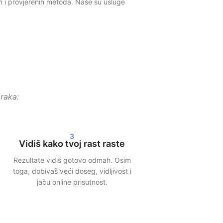
ih i provjerenih metoda. Naše su usluge
e. To osigurava realističan rast i smanjuje
ate u svojim statistikama. Bilo da biraš
raka:
3
Vidiš kako tvoj rast raste
Rezultate vidiš gotovo odmah. Osim
zuju sadržaj široj publici kada već postoji
toga, dobivaš veći doseg, vidljivost i
jaču online prisutnost.