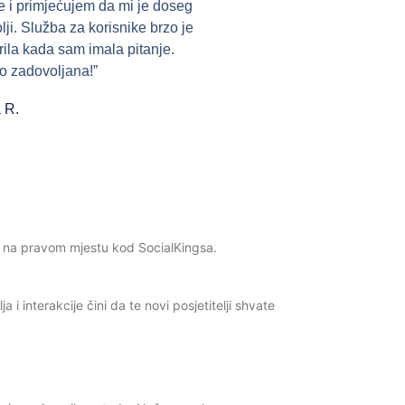
e i primjećujem da mi je doseg
lji. Služba za korisnike brzo je
ila kada sam imala pitanje.
 zadovoljana!”
 R.
 si na pravom mjestu kod SocialKingsa.
i interakcije čini da te novi posjetitelji shvate