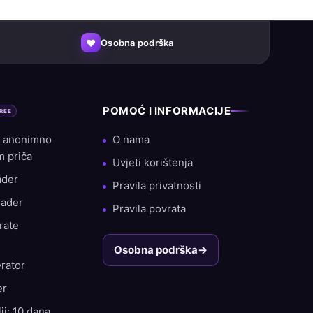
♥
Osobna podrška
POMOĆ I INFORMACIJE
REE
: anonimno
O nama
kom povratnih klijenata, točno znamo što
m priča
Uvjeti korištenja
ader
Pravila privatnosti
oader
Pravila povrata
rate
Osobna podrška
→
rator
er
ji: 10 dana