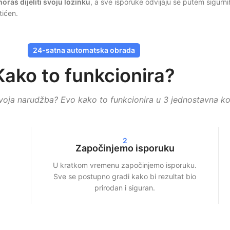
oraš dijeliti svoju lozinku
, a sve isporuke odvijaju se putem sigurn
tićen.
jkovi ili pregledi ne dolaze odjednom, već su raspoređeni kroz vrijem
24-satna automatska obrada
Kako to funkcionira?
Ovisno o odabranom paketu, unutar 24–72 sata vidjet ćeš jasne rezult
voja narudžba? Evo kako to funkcionira u 3 jednostavna ko
 — mi osiguravamo brzu i učinkovitu isporuku.
tvarni rast, transparentna usluga i dosljedna kvaliteta
.
2
Započinjemo isporuku
enim mrežama
U kratkom vremenu započinjemo isporuku.
rofila, već donose i veći doseg. Platforme društvenih mreža brže prika
Sve se postupno gradi kako bi rezultat bio
prirodan i siguran.