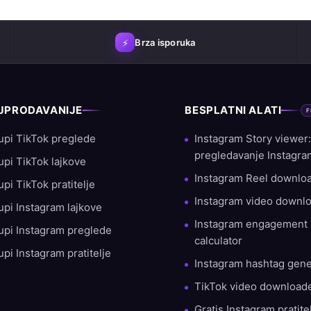
⚡
Brza isporuka
JPRODAVANIJE
BESPLATNI ALATI
F
upi TikTok preglede
Instagram Story viewer
dovoljstvo klijenata. S tisućama uspješnih narudžbi i velikim postot
pregledavanje Instagra
upi TikTok lajkove
Instagram Reel downlo
upi TikTok pratitelje
Instagram video downl
upi Instagram lajkove
Instagram engagement 
upi Instagram preglede
calculator
upi Instagram pratitelje
Instagram hashtag gene
TikTok video download
Gratis Instagram pratitel