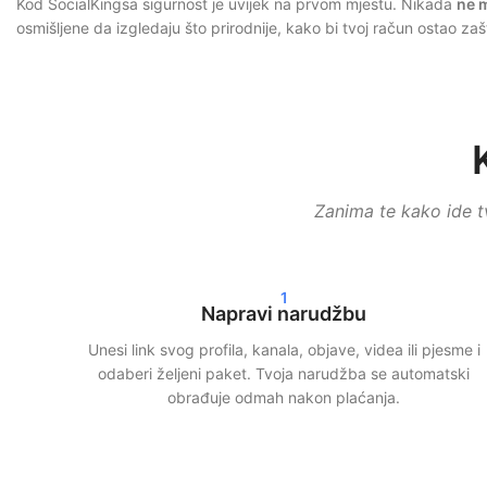
Kod SocialKingsa sigurnost je uvijek na prvom mjestu. Nikada
ne m
osmišljene da izgledaju što prirodnije, kako bi tvoj račun ostao zaš
Osim toga, radimo s postupnom isporukom. To znači da pratitelji, la
rizike.
Brza isporuka i stvarni rezultati
Nakon tvoje narudžbe često započinjemo isporuku unutar 24 sata. 
Zanima te kako ide t
kupnju Instagram pratitelja, TikTok pregleda ili Spotify streamova
Naši klijenti biraju SocialKings jer ispunjavamo ono što obećamo:
s
1
Napravi narudžbu
Veći doseg i vjerodostojnost na društv
Unesi link svog profila, kanala, objave, videa ili pjesme i
Više pratitelja i interakcije ne samo da poboljšavaju izgled tvog p
odaberi željeni paket. Tvoja narudžba se automatski
angažman.
obrađuje odmah nakon plaćanja.
Pametnim korištenjem naših usluga možeš:
Povećati svoju vidljivost