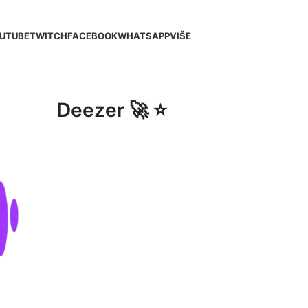
UTUBE
TWITCH
FACEBOOK
WHATSAPP
VIŠE
Deezer 🚀 ⭐️