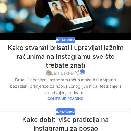
INSTAGRAM
Kako stvarati brisati i upravljati lažnim
računima na Instagramu sve što
trebate znati
0
Lara Bakker
Drugi ili anonimni Instagram račun može biti potpuno
bezazlen, primjerice za hobi, kućnog ljubimca, testiranje ili
za odvajanje privatn...
CONTINUE READING
INSTAGRAM
Kako dobiti više pratitelja na
Instagramu za posao