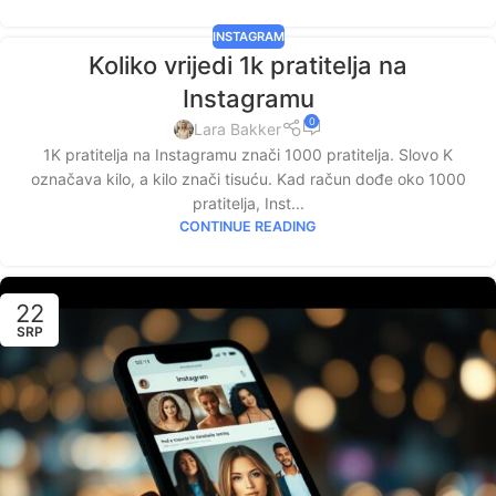
INSTAGRAM
Koliko vrijedi 1k pratitelja na
Instagramu
0
Lara Bakker
1K pratitelja na Instagramu znači 1000 pratitelja. Slovo K
označava kilo, a kilo znači tisuću. Kad račun dođe oko 1000
pratitelja, Inst...
CONTINUE READING
22
SRP