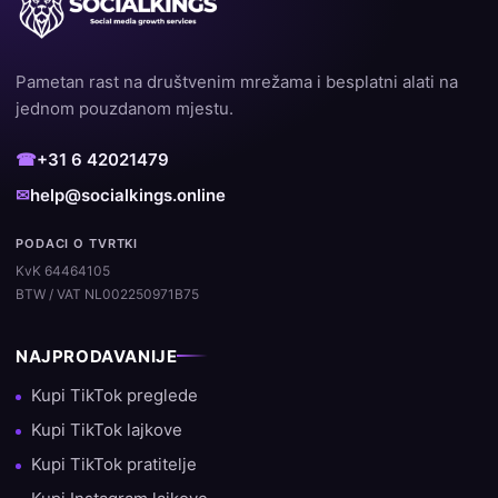
Pametan rast na društvenim mrežama i besplatni alati na
jednom pouzdanom mjestu.
☎
+31 6 42021479
✉
help@socialkings.online
PODACI O TVRTKI
KvK 64464105
BTW / VAT NL002250971B75
NAJPRODAVANIJE
Kupi TikTok preglede
Kupi TikTok lajkove
Kupi TikTok pratitelje