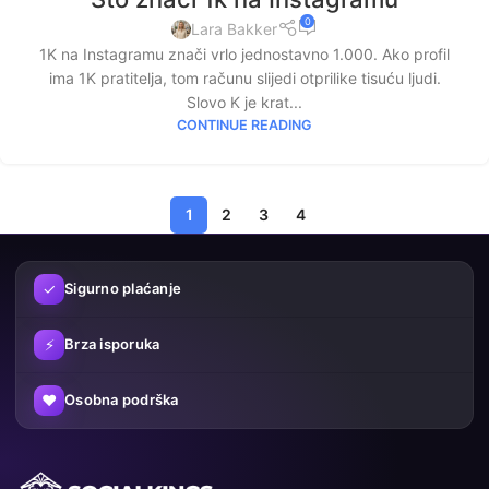
0
Lara Bakker
1K na Instagramu znači vrlo jednostavno 1.000. Ako profil
ima 1K pratitelja, tom računu slijedi otprilike tisuću ljudi.
Slovo K je krat...
CONTINUE READING
1
2
3
4
✓
Sigurno plaćanje
⚡
Brza isporuka
♥
Osobna podrška