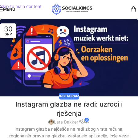
Skip to main content
MENU
30
SRP
INSTAGRAM
Instagram glazba ne radi: uzroci i
rješenja
0
Lara Bakker
Instagram glazba najčešće ne radi zbog vrste računa,
regionalnih prava na glazbu, zastarjele aplikacije, loše veze