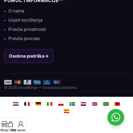
POMOĆ I INFORMACIJE
O nama
Uvjeti korištenja
Pravila privatnosti
Pravila povrata
Osobna podrška
→
© 2026 SocialKings — Sva prava pridržana.
Shop
Cart
My account