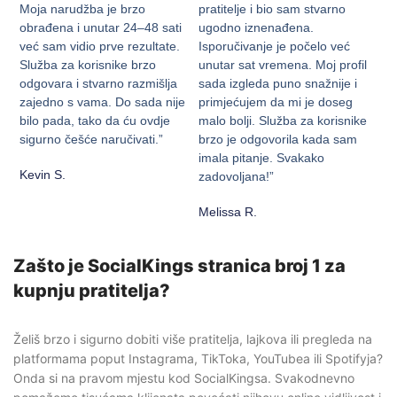
Moja narudžba je brzo
pratitelje i bio sam stvarno
obrađena i unutar 24–48 sati
ugodno iznenađena.
već sam vidio prve rezultate.
Isporučivanje je počelo već
Služba za korisnike brzo
unutar sat vremena. Moj profil
odgovara i stvarno razmišlja
sada izgleda puno snažnije i
zajedno s vama. Do sada nije
primjećujem da mi je doseg
bilo pada, tako da ću ovdje
malo bolji. Služba za korisnike
sigurno češće naručivati.”
brzo je odgovorila kada sam
imala pitanje. Svakako
Kevin S.
zadovoljana!”
Melissa R.
Zašto je SocialKings stranica broj 1 za
kupnju pratitelja?
Želiš brzo i sigurno dobiti više pratitelja, lajkova ili pregleda na
platformama poput Instagrama, TikToka, YouTubea ili Spotifyja?
Onda si na pravom mjestu kod SocialKingsa. Svakodnevno