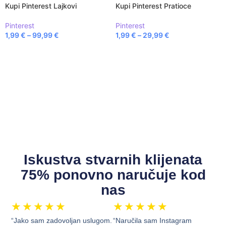
Kupi Pinterest Lajkovi
Kupi Pinterest Pratioce
Pinterest
Pinterest
1,99
€
–
99,99
€
1,99
€
–
29,99
€
ODABERI OPCIJE
ODABERI OPCIJE
Iskustva stvarnih klijenata
75% ponovno naručuje kod
nas
★
★
★
★
★
★
★
★
★
★
“Jako sam zadovoljan uslugom.
“Naručila sam Instagram