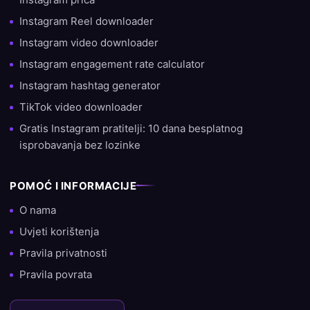
žele povećati svoj doseg. Ovo iskustvo nam omogućuje ne
Instagram Reel downloader
samo brzu isporuku, već i davanje savjeta o najboljoj strategiji
Instagram video downloader
za rast.
Instagram engagement rate calculator
Spreman za rast?
Instagram hashtag generator
TikTok video downloader
Želiš li danas započeti s rastom svog računa? Odaberi
SocialKings i uvjeri se sam zašto smo stranica broj 1 za kupnju
Gratis Instagram pratitelji: 10 dana besplatnog
pratitelja, lajkova i pregleda.
isprobavanja bez lozinke
POMOĆ I INFORMACIJE
O nama
Uvjeti korištenja
Pravila privatnosti
Pravila povrata