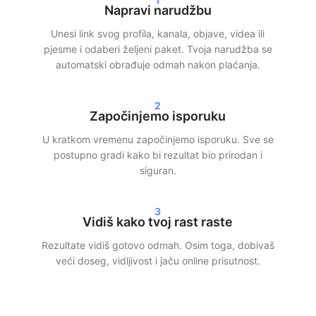
Brza isporuka i stvarni rezultati
Napravi narudžbu
Unesi link svog profila, kanala, objave, videa ili
Nakon tvoje narudžbe često započinjemo isporuku unutar 24
pjesme i odaberi željeni paket. Tvoja narudžba se
sata. Ovisno o odabranom paketu, unutar 24–72 sata vidjet ćeš
automatski obrađuje odmah nakon plaćanja.
jasne rezultate u svojim statistikama. Bilo da biraš kupnju
Instagram pratitelja, TikTok pregleda ili Spotify streamova — mi
2
osiguravamo brzu i učinkovitu isporuku.
Započinjemo isporuku
Naši klijenti biraju SocialKings jer ispunjavamo ono što
U kratkom vremenu započinjemo isporuku. Sve se
obećamo:
stvarni rast, transparentna usluga i dosljedna
postupno gradi kako bi rezultat bio prirodan i
kvaliteta
.
siguran.
Veći doseg i vjerodostojnost na
3
društvenim mrežama
Vidiš kako tvoj rast raste
Rezultate vidiš gotovo odmah. Osim toga, dobivaš
Više pratitelja i interakcije ne samo da poboljšavaju izgled tvog
veći doseg, vidljivost i jaču online prisutnost.
profila, već donose i veći doseg. Platforme društvenih mreža
brže prikazuju sadržaj široj publici kada već postoji angažman.
Pametnim korištenjem naših usluga možeš: