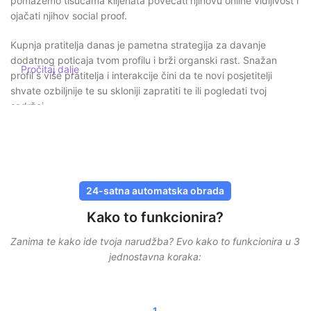
pomažemo tisućama klijenata povećati njihovu online vidljivost i
ojačati njihov social proof.
Kupnja pratitelja danas je pametna strategija za davanje
dodatnog poticaja tvom profilu i brži organski rast. Snažan
Pročitaj dalje
profil s više pratitelja i interakcije čini da te novi posjetitelji
shvate ozbiljnije te su skloniji zapratiti te ili pogledati tvoj
sadržaj.
Sigurna kupnja pratitelja bez rizika
Kod SocialKingsa sigurnost je uvijek na prvom mjestu. Nikada
ne moraš dijeliti svoju lozinku
, a sve isporuke odvijaju se
24-satna automatska obrada
putem sigurnih i provjerenih metoda. Naše su usluge osmišljene
Kako to funkcionira?
da izgledaju što prirodnije, kako bi tvoj račun ostao zaštićen.
Zanima te kako ide tvoja narudžba? Evo kako to funkcionira u 3
Osim toga, radimo s postupnom isporukom. To znači da
jednostavna koraka:
pratitelji, lajkovi ili pregledi ne dolaze odjednom, već su
raspoređeni kroz vrijeme. To osigurava realističan rast i
smanjuje rizike.
1