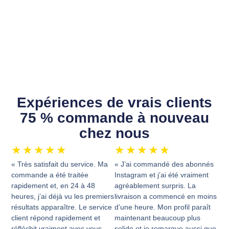
Expériences de vrais clients
75 % commande à nouveau
chez nous
★
★
★
★
★
★
★
★
★
★
« Très satisfait du service. Ma
« J’ai commandé des abonnés
commande a été traitée
Instagram et j’ai été vraiment
rapidement et, en 24 à 48
agréablement surpris. La
heures, j’ai déjà vu les premiers
livraison a commencé en moins
résultats apparaître. Le service
d’une heure. Mon profil paraît
client répond rapidement et
maintenant beaucoup plus
réfléchit vraiment avec vous.
solide et je remarque aussi que