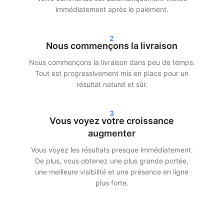
Livraison rapide et résultats réels
immédiatement après le paiement.
Après votre commande, nous commençons souvent la livraison
2
dans les 24 heures. Selon le forfait choisi, vous verrez des
Nous commençons la livraison
résultats clairs dans vos statistiques sous 24 à 72 heures. Que
Nous commençons la livraison dans peu de temps.
vous choisissiez d’acheter des abonnés Instagram, des vues
Tout est progressivement mis en place pour un
TikTok ou des streams Spotify — nous assurons une livraison
résultat naturel et sûr.
rapide et efficace.
Nos clients choisissent SocialKings parce que nous tenons nos
3
promesses :
une croissance réelle, un service transparent et
Vous voyez votre croissance
une qualité constante
.
augmenter
Vous voyez les résultats presque immédiatement.
Plus de portée et de crédibilité sur les
De plus, vous obtenez une plus grande portée,
réseaux sociaux
une meilleure visibilité et une présence en ligne
plus forte.
Plus d’abonnés et d’interactions ne rendent pas seulement
votre profil plus attrayant, mais augmentent aussi votre portée.
Les plateformes de réseaux sociaux diffusent plus rapidement
le contenu à un public plus large lorsqu’il y a déjà de