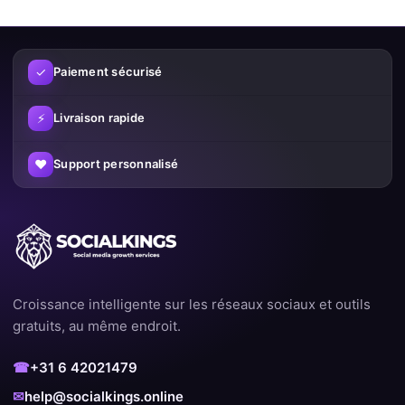
l’engagement.
En utilisant intelligemment nos services, vous pouvez :
✓
Paiement sécurisé
Augmenter votre visibilité
⚡
Livraison rapide
Renforcer la confiance
♥
Support personnalisé
Croître plus rapidement sur les réseaux sociaux
Augmenter vos chances de contenu viral
Pourquoi les clients choisissent
SocialKings
Croissance intelligente sur les réseaux sociaux et outils
Nous nous distinguons des autres fournisseurs par notre focus
gratuits, au même endroit.
sur la qualité et la satisfaction client. Avec des milliers de
commandes réussies et un grand pourcentage de clients
☎
+31 6 42021479
fidèles, nous savons exactement ce qui fonctionne.
✉
help@socialkings.online