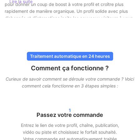
Lire la suite
pour donner un coup de boost à votre profil et croître plus
rapidement de manière organique. Un profil solide avec plus
d’abonnés et d’interactions incite les nouveaux visiteurs à vous
prendre plus au sérieux et à être plus enclins à vous suivre ou à
consulter votre contenu.
Acheter des abonnés en toute sécurité
sans risque
Traitement automatique en 24 heures
Comment ça fonctionne ?
Chez SocialKings, la sécurité est toujours une priorité. Vous
n’avez jamais besoin de partager votre mot de passe
, et
Curieux de savoir comment se déroule votre commande ? Voici
toutes les livraisons se font via des méthodes sûres et
comment cela fonctionne en 3 étapes simples :
éprouvées. Nos services sont conçus pour paraître aussi
naturels que possible, afin que votre compte reste protégé.
1
De plus, nous travaillons avec une livraison progressive. Cela
Passez votre commande
signifie que vos abonnés, likes ou vues n’arrivent pas en une
seule fois, mais sont répartis dans le temps. Cela permet une
Entrez le lien de votre profil, chaîne, publication,
croissance réaliste et minimise les risques.
vidéo ou piste et choisissez le forfait souhaité.
Votre commande est automatiquement traitée