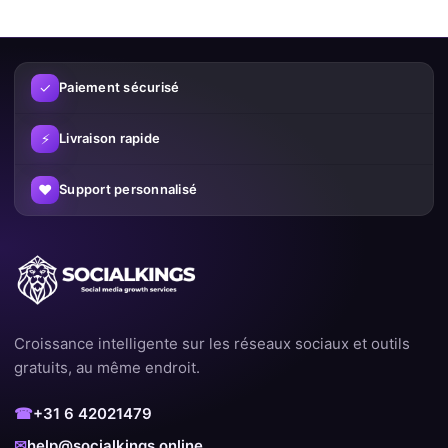
✓
Paiement sécurisé
⚡
Livraison rapide
♥
Support personnalisé
Croissance intelligente sur les réseaux sociaux et outils
gratuits, au même endroit.
☎
+31 6 42021479
✉
help@socialkings.online