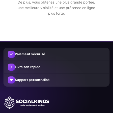
De plus, vous obtenez une plus grande portée,
réseaux sociaux
une meilleure visibilité et une présence en ligne
plus forte.
Plus d’abonnés et d’interactions ne rendent pas seulement
votre profil plus attrayant, mais augmentent aussi votre portée.
Les plateformes de réseaux sociaux diffusent plus rapidement
le contenu à un public plus large lorsqu’il y a déjà de
l’engagement.
En utilisant intelligemment nos services, vous pouvez :
✓
Paiement sécurisé
Augmenter votre visibilité
⚡
Livraison rapide
Renforcer la confiance
♥
Support personnalisé
Croître plus rapidement sur les réseaux sociaux
Augmenter vos chances de contenu viral
Pourquoi les clients choisissent
SocialKings