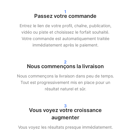
1
De plus, nous travaillons avec une livraison progressive. Cela
Passez votre commande
signifie que vos abonnés, likes ou vues n’arrivent pas en une
seule fois, mais sont répartis dans le temps. Cela permet une
Entrez le lien de votre profil, chaîne, publication,
croissance réaliste et minimise les risques.
vidéo ou piste et choisissez le forfait souhaité.
Votre commande est automatiquement traitée
Livraison rapide et résultats réels
immédiatement après le paiement.
Après votre commande, nous commençons souvent la livraison
2
dans les 24 heures. Selon le forfait choisi, vous verrez des
Nous commençons la livraison
résultats clairs dans vos statistiques sous 24 à 72 heures. Que
Nous commençons la livraison dans peu de temps.
vous choisissiez d’acheter des abonnés Instagram, des vues
Tout est progressivement mis en place pour un
TikTok ou des streams Spotify — nous assurons une livraison
résultat naturel et sûr.
rapide et efficace.
Nos clients choisissent SocialKings parce que nous tenons nos
3
promesses :
une croissance réelle, un service transparent et
Vous voyez votre croissance
une qualité constante
.
augmenter
Vous voyez les résultats presque immédiatement.
Plus de portée et de crédibilité sur les