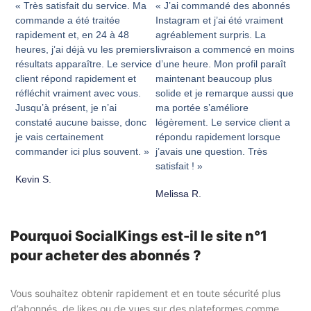
« Très satisfait du service. Ma
« J’ai commandé des abonnés
commande a été traitée
Instagram et j’ai été vraiment
rapidement et, en 24 à 48
agréablement surpris. La
heures, j’ai déjà vu les premiers
livraison a commencé en moins
résultats apparaître. Le service
d’une heure. Mon profil paraît
client répond rapidement et
maintenant beaucoup plus
réfléchit vraiment avec vous.
solide et je remarque aussi que
Jusqu’à présent, je n’ai
ma portée s’améliore
constaté aucune baisse, donc
légèrement. Le service client a
je vais certainement
répondu rapidement lorsque
commander ici plus souvent. »
j’avais une question. Très
satisfait ! »
Kevin S.
Melissa R.
Pourquoi SocialKings est-il le site n°1
pour acheter des abonnés ?
Vous souhaitez obtenir rapidement et en toute sécurité plus
d’abonnés, de likes ou de vues sur des plateformes comme