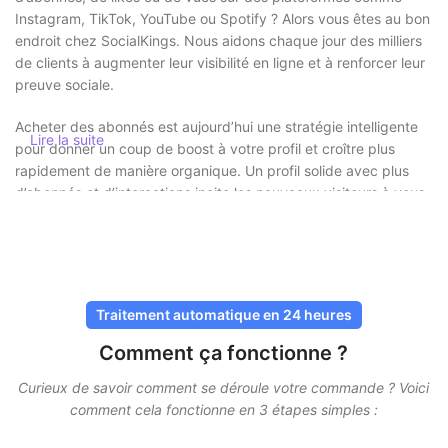
Instagram, TikTok, YouTube ou Spotify ? Alors vous êtes au bon
endroit chez SocialKings. Nous aidons chaque jour des milliers
de clients à augmenter leur visibilité en ligne et à renforcer leur
preuve sociale.
Acheter des abonnés est aujourd’hui une stratégie intelligente
Lire la suite
pour donner un coup de boost à votre profil et croître plus
rapidement de manière organique. Un profil solide avec plus
d’abonnés et d’interactions incite les nouveaux visiteurs à vous
prendre plus au sérieux et à être plus enclins à vous suivre ou à
consulter votre contenu.
Acheter des abonnés en toute sécurité
sans risque
Traitement automatique en 24 heures
Comment ça fonctionne ?
Chez SocialKings, la sécurité est toujours une priorité. Vous
n’avez jamais besoin de partager votre mot de passe
, et
Curieux de savoir comment se déroule votre commande ? Voici
toutes les livraisons se font via des méthodes sûres et
comment cela fonctionne en 3 étapes simples :
éprouvées. Nos services sont conçus pour paraître aussi
naturels que possible, afin que votre compte reste protégé.