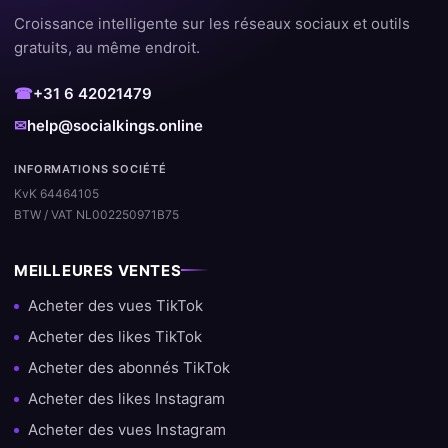
Croissance intelligente sur les réseaux sociaux et outils
Nous nous distinguons des autres fournisseurs par notre focus
gratuits, au même endroit.
sur la qualité et la satisfaction client. Avec des milliers de
commandes réussies et un grand pourcentage de clients
☎
+31 6 42021479
fidèles, nous savons exactement ce qui fonctionne.
✉
help@socialkings.online
✔️ Traitement rapide et automatique
INFORMATIONS SOCIÉTÉ
✔️ Aucun mot de passe requis
KvK 64464105
BTW / VAT NL002250971B75
✔️ Livraison sûre et stable
MEILLEURES VENTES
✔️ Assistance en cas de questions
Acheter des vues TikTok
✔️ Compatible avec toutes les grandes plateformes
Acheter des likes TikTok
Expérience et expertise dans la
Acheter des abonnés TikTok
croissance sur les réseaux sociaux
Acheter des likes Instagram
Acheter des vues Instagram
Chez SocialKings, nous travaillons depuis des années sur la