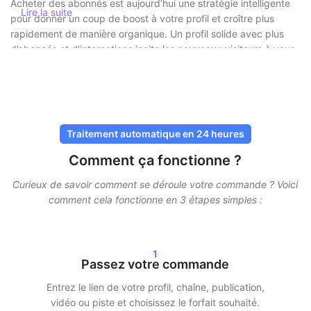
Acheter des abonnés est aujourd’hui une stratégie intelligente
Lire la suite
pour donner un coup de boost à votre profil et croître plus
rapidement de manière organique. Un profil solide avec plus
d’abonnés et d’interactions incite les nouveaux visiteurs à vous
prendre plus au sérieux et à être plus enclins à vous suivre ou à
consulter votre contenu.
Acheter des abonnés en toute sécurité
sans risque
Traitement automatique en 24 heures
Comment ça fonctionne ?
Chez SocialKings, la sécurité est toujours une priorité. Vous
n’avez jamais besoin de partager votre mot de passe
, et
Curieux de savoir comment se déroule votre commande ? Voici
toutes les livraisons se font via des méthodes sûres et
comment cela fonctionne en 3 étapes simples :
éprouvées. Nos services sont conçus pour paraître aussi
naturels que possible, afin que votre compte reste protégé.
1
De plus, nous travaillons avec une livraison progressive. Cela
Passez votre commande
signifie que vos abonnés, likes ou vues n’arrivent pas en une
seule fois, mais sont répartis dans le temps. Cela permet une
Entrez le lien de votre profil, chaîne, publication,
croissance réaliste et minimise les risques.
vidéo ou piste et choisissez le forfait souhaité.