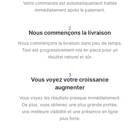
Votre commande est automatiquement traitée
Livraison rapide et résultats réels
immédiatement après le paiement.
Après votre commande, nous commençons souvent la livraison
2
dans les 24 heures. Selon le forfait choisi, vous verrez des
Nous commençons la livraison
résultats clairs dans vos statistiques sous 24 à 72 heures. Que
Nous commençons la livraison dans peu de temps.
vous choisissiez d’acheter des abonnés Instagram, des vues
Tout est progressivement mis en place pour un
TikTok ou des streams Spotify — nous assurons une livraison
résultat naturel et sûr.
rapide et efficace.
Nos clients choisissent SocialKings parce que nous tenons nos
3
promesses :
une croissance réelle, un service transparent et
Vous voyez votre croissance
une qualité constante
.
augmenter
Vous voyez les résultats presque immédiatement.
Plus de portée et de crédibilité sur les
De plus, vous obtenez une plus grande portée,
réseaux sociaux
une meilleure visibilité et une présence en ligne
plus forte.
Plus d’abonnés et d’interactions ne rendent pas seulement
votre profil plus attrayant, mais augmentent aussi votre portée.
Les plateformes de réseaux sociaux diffusent plus rapidement