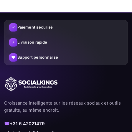
le contenu à un public plus large lorsqu’il y a déjà de
l’engagement.
En utilisant intelligemment nos services, vous pouvez :
✓
Paiement sécurisé
Augmenter votre visibilité
⚡
Livraison rapide
Renforcer la confiance
♥
Support personnalisé
Croître plus rapidement sur les réseaux sociaux
Augmenter vos chances de contenu viral
Pourquoi les clients choisissent
SocialKings
Croissance intelligente sur les réseaux sociaux et outils
Nous nous distinguons des autres fournisseurs par notre focus
gratuits, au même endroit.
sur la qualité et la satisfaction client. Avec des milliers de
commandes réussies et un grand pourcentage de clients
☎
+31 6 42021479
fidèles, nous savons exactement ce qui fonctionne.