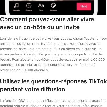
Comment pouvez-vous aller vivre
avec un co-hôte ou un invité
Lors de la diffusion de votre Live vous pouvez choisir ‘Ajouter un co-
animateur’ ou ‘Ajouter des invités’ en bas de votre écran. Avec la
fonction co-hôte, un autre hôte du flux en direct est ajouté via un
écran partagé. Cela signifie que chaque hôte occupe la moitié de
l’écran. Pour ajouter un co-hôte, vous devez avoir au moins 60 000
abonnés ! Le premier et le deuxième hôte doivent répondre à
l’exigence de 60 000 abonnés.
Utilisez les questions-réponses TikTok
pendant votre diffusion
La fonction Q&A permet aux téléspectateurs de poser des questions
pendant votre diffusion en direct et vous, en tant qu’hôte, avez la