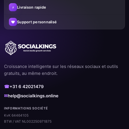
⚡
Livraison rapide
♥
Support personnalisé
Croissance intelligente sur les réseaux sociaux et outils
gratuits, au même endroit.
☎
+31 6 42021479
✉
help@socialkings.online
INFORMATIONS SOCIÉTÉ
KvK 64464105
BTW / VAT NL002250971B75