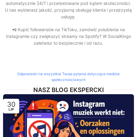
automatycznie 24/7 i przetestowane pod kątem skuteczności.
U nas wybierasz jakość, przyjazną obsługę klienta i przejrzystą
usługę.
📲 Kupić followersów na TikToku, zamówić polubienia na
Instagramie czy zwiększyć streamy na Spotify? W SocialKings
załatwisz to bezpiecznie i od razu.
Odpowiedzi na wszystkie Twoje pytania dotyczące mediów
społecznościowych
NASZ BLOG EKSPERCKI
30
LIP