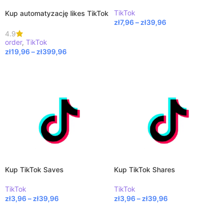
TikTok
Kup automatyzację likes TikTok
zł
7,96
–
zł
39,96
4.9
WYBIERZ OPCJE
order
,
TikTok
zł
19,96
–
zł
399,96
WYBIERZ OPCJE
Kup TikTok Saves
Kup TikTok Shares
TikTok
TikTok
zł
3,96
–
zł
39,96
zł
3,96
–
zł
39,96
WYBIERZ OPCJE
WYBIERZ OPCJE