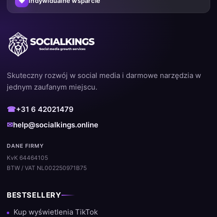
♥
Indywidualne wsparcie
Skuteczny rozwój w social media i darmowe narzędzia w
jednym zaufanym miejscu.
☎
+31 6 42021479
✉
help@socialkings.online
DANE FIRMY
KvK 64464105
BTW / VAT NL002250971B75
BESTSELLERY
Kup wyświetlenia TikTok