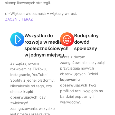
skomplikowanych strategii.
👉 Większa widoczność = większy wzrost.
ZACZNIJ TERAZ
Wszystko do
Buduj silny
rozwoju w mediach
dowód
społecznościowych
społeczny
w jednym miejscu
Konta z dużym
zaangażowaniem szybciej
Zarządzaj swoim
przyciągają nowych
rozwojem na TikToku,
obserwujących. Dzięki
Instagramie, YouTube i
kupowaniu
Spotify z jednej platformy.
obserwujących
Twój
Niezależnie od tego, czy
profil od razu wygląda na
chcesz
kupić
bardziej popularny i
obserwujących
, czy
wiarygodny.
zwiększyć
zaangażowanie, wszystko
jest proste i przejrzyste.