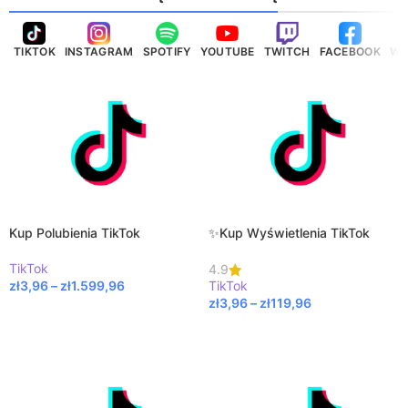
TIKTOK
INSTAGRAM
SPOTIFY
YOUTUBE
TWITCH
FACEBOOK
WH
Kup Polubienia TikTok
✨Kup Wyświetlenia TikTok
TikTok
4.9
zł
3,96
–
zł
1.599,96
TikTok
zł
3,96
–
zł
119,96
WYBIERZ OPCJE
WYBIERZ OPCJE