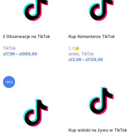
💃 Obserwacje na TikTok
Kup Komentarze TikTok
TikTok
5.0
zł
7,96
–
zł
999,96
order
,
TikTok
zł
3,96
–
zł
159,96
WYBIERZ OPCJE
WYBIERZ OPCJE
-50%
Kup widoki na żywo w TikTok