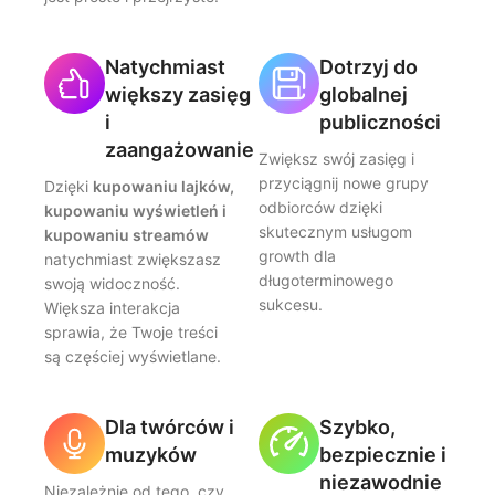
Natychmiast
Dotrzyj do
większy zasięg
globalnej
i
publiczności
zaangażowanie
Zwiększ swój zasięg i
przyciągnij nowe grupy
Dzięki
kupowaniu lajków,
odbiorców dzięki
kupowaniu wyświetleń i
skutecznym usługom
kupowaniu streamów
growth dla
natychmiast zwiększasz
długoterminowego
swoją widoczność.
sukcesu.
Większa interakcja
sprawia, że Twoje treści
są częściej wyświetlane.
Dla twórców i
Szybko,
muzyków
bezpiecznie i
niezawodnie
Niezależnie od tego, czy