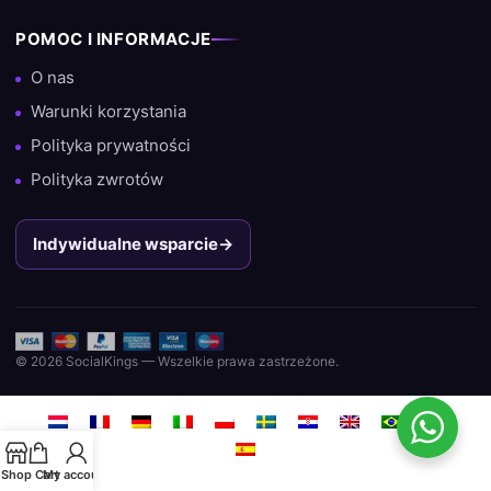
POMOC I INFORMACJE
O nas
Warunki korzystania
Polityka prywatności
Polityka zwrotów
Indywidualne wsparcie
→
© 2026 SocialKings — Wszelkie prawa zastrzeżone.
Shop
Cart
My account