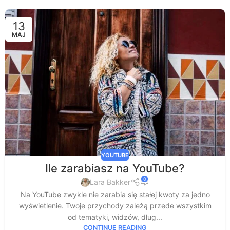
13
MAJ
YOUTUBE
Ile zarabiasz na YouTube?
0
Lara Bakker
Na YouTube zwykle nie zarabia się stałej kwoty za jedno
wyświetlenie. Twoje przychody zależą przede wszystkim
od tematyki, widzów, dług...
CONTINUE READING