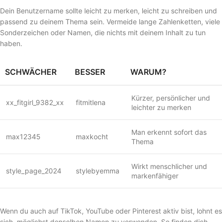
Dein Benutzername sollte leicht zu merken, leicht zu schreiben und
passend zu deinem Thema sein. Vermeide lange Zahlenketten, viele
Sonderzeichen oder Namen, die nichts mit deinem Inhalt zu tun
haben.
SCHWÄCHER
BESSER
WARUM?
Kürzer, persönlicher und
xx_fitgirl_9382_xx
fitmitlena
leichter zu merken
Man erkennt sofort das
max12345
maxkocht
Thema
Wirkt menschlicher und
style_page_2024
stylebyemma
markenfähiger
Wenn du auch auf TikTok, YouTube oder Pinterest aktiv bist, lohnt es
sich, möglichst denselben Namen zu verwenden. So finden dich