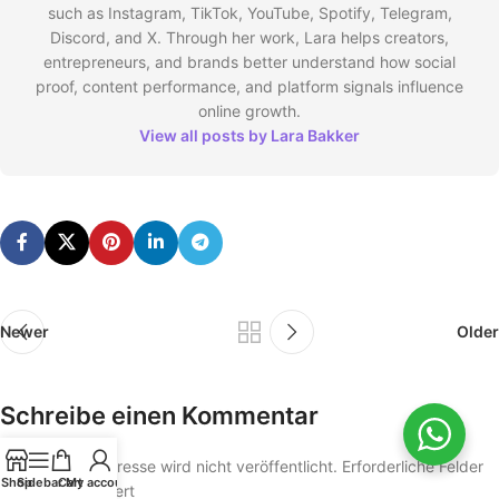
such as Instagram, TikTok, YouTube, Spotify, Telegram,
Discord, and X. Through her work, Lara helps creators,
entrepreneurs, and brands better understand how social
proof, content performance, and platform signals influence
online growth.
View all posts by Lara Bakker
Newer
Older
Schreibe einen Kommentar
Deine E-Mail-Adresse wird nicht veröffentlicht.
Erforderliche Felder
Shop
Sidebar
Cart
My account
*
sind mit
markiert