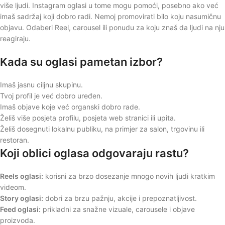
više ljudi. Instagram oglasi u tome mogu pomoći, posebno ako već
imaš sadržaj koji dobro radi. Nemoj promovirati bilo koju nasumičnu
objavu. Odaberi Reel, carousel ili ponudu za koju znaš da ljudi na nju
reagiraju.
Kada su oglasi pametan izbor?
Imaš jasnu ciljnu skupinu.
Tvoj profil je već dobro uređen.
Imaš objave koje već organski dobro rade.
Želiš više posjeta profilu, posjeta web stranici ili upita.
Želiš dosegnuti lokalnu publiku, na primjer za salon, trgovinu ili
restoran.
Koji oblici oglasa odgovaraju rastu?
Reels oglasi:
korisni za brzo dosezanje mnogo novih ljudi kratkim
videom.
Story oglasi:
dobri za brzu pažnju, akcije i prepoznatljivost.
Feed oglasi:
prikladni za snažne vizuale, carousele i objave
proizvoda.