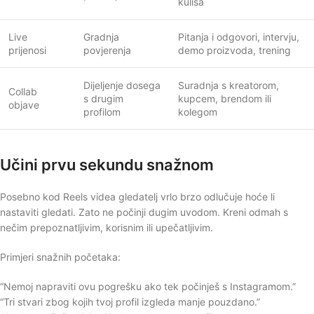
kulisa
Live
Gradnja
Pitanja i odgovori, intervju,
prijenosi
povjerenja
demo proizvoda, trening
Dijeljenje dosega
Suradnja s kreatorom,
Collab
s drugim
kupcem, brendom ili
objave
profilom
kolegom
Učini prvu sekundu snažnom
Posebno kod Reels videa gledatelj vrlo brzo odlučuje hoće li
nastaviti gledati. Zato ne počinji dugim uvodom. Kreni odmah s
nečim prepoznatljivim, korisnim ili upečatljivim.
Primjeri snažnih početaka:
“Nemoj napraviti ovu pogrešku ako tek počinješ s Instagramom.”
“Tri stvari zbog kojih tvoj profil izgleda manje pouzdano.”