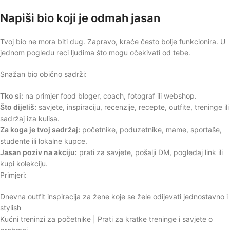
Napiši bio koji je odmah jasan
Tvoj bio ne mora biti dug. Zapravo, kraće često bolje funkcionira. U
jednom pogledu reci ljudima što mogu očekivati od tebe.
Snažan bio obično sadrži:
Tko si:
na primjer food bloger, coach, fotograf ili webshop.
Što dijeliš:
savjete, inspiraciju, recenzije, recepte, outfite, treninge ili
sadržaj iza kulisa.
Za koga je tvoj sadržaj:
početnike, poduzetnike, mame, sportaše,
studente ili lokalne kupce.
Jasan poziv na akciju:
prati za savjete, pošalji DM, pogledaj link ili
kupi kolekciju.
Primjeri:
Dnevna outfit inspiracija za žene koje se žele odijevati jednostavno i
stylish
Kućni treninzi za početnike | Prati za kratke treninge i savjete o