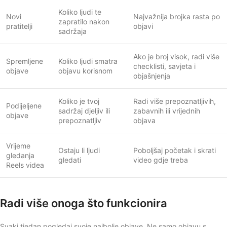
Koliko ljudi te
Novi
Najvažnija brojka rasta po
zapratilo nakon
pratitelji
objavi
sadržaja
Ako je broj visok, radi više
Spremljene
Koliko ljudi smatra
checklisti, savjeta i
objave
objavu korisnom
objašnjenja
Koliko je tvoj
Radi više prepoznatljivih,
Podijeljene
sadržaj djeljiv ili
zabavnih ili vrijednih
objave
prepoznatljiv
objava
Vrijeme
Ostaju li ljudi
Poboljšaj početak i skrati
gledanja
gledati
video gdje treba
Reels videa
Radi više onoga što funkcionira
Svaki tjedan pogledaj svoje najbolje objave. Ne samo objavu s