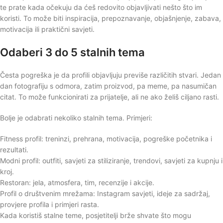
te prate kada očekuju da ćeš redovito objavljivati nešto što im
koristi. To može biti inspiracija, prepoznavanje, objašnjenje, zabava,
motivacija ili praktični savjeti.
Odaberi 3 do 5 stalnih tema
Česta pogreška je da profili objavljuju previše različitih stvari. Jedan
dan fotografiju s odmora, zatim proizvod, pa meme, pa nasumičan
citat. To može funkcionirati za prijatelje, ali ne ako želiš ciljano rasti.
Bolje je odabrati nekoliko stalnih tema. Primjeri:
Fitness profil: treninzi, prehrana, motivacija, pogreške početnika i
rezultati.
Modni profil: outfiti, savjeti za stiliziranje, trendovi, savjeti za kupnju i
kroj.
Restoran: jela, atmosfera, tim, recenzije i akcije.
Profil o društvenim mrežama: Instagram savjeti, ideje za sadržaj,
provjere profila i primjeri rasta.
Kada koristiš stalne teme, posjetitelji brže shvate što mogu