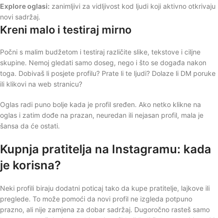
Explore oglasi:
zanimljivi za vidljivost kod ljudi koji aktivno otkrivaju
novi sadržaj.
Kreni malo i testiraj mirno
Počni s malim budžetom i testiraj različite slike, tekstove i ciljne
skupine. Nemoj gledati samo doseg, nego i što se događa nakon
toga. Dobivaš li posjete profilu? Prate li te ljudi? Dolaze li DM poruke
ili klikovi na web stranicu?
Oglas radi puno bolje kada je profil sređen. Ako netko klikne na
oglas i zatim dođe na prazan, neuredan ili nejasan profil, mala je
šansa da će ostati.
Kupnja pratitelja na Instagramu: kada
je korisna?
Neki profili biraju dodatni poticaj tako da kupe pratitelje, lajkove ili
preglede. To može pomoći da novi profil ne izgleda potpuno
prazno, ali nije zamjena za dobar sadržaj. Dugoročno rasteš samo