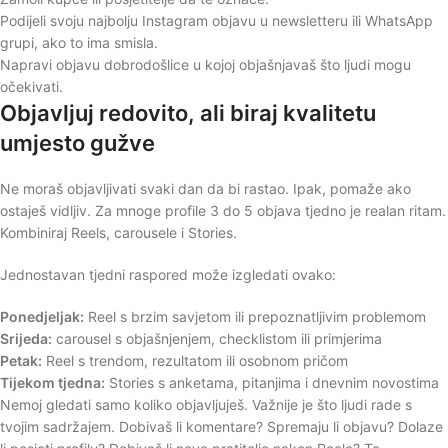
Podijeli svoju najbolju Instagram objavu u newsletteru ili WhatsApp
grupi, ako to ima smisla.
Napravi objavu dobrodošlice u kojoj objašnjavaš što ljudi mogu
očekivati.
Objavljuj redovito, ali biraj kvalitetu
umjesto gužve
Ne moraš objavljivati svaki dan da bi rastao. Ipak, pomaže ako
ostaješ vidljiv. Za mnoge profile 3 do 5 objava tjedno je realan ritam.
Kombiniraj Reels, carousele i Stories.
Jednostavan tjedni raspored može izgledati ovako:
Ponedjeljak:
Reel s brzim savjetom ili prepoznatljivim problemom
Srijeda:
carousel s objašnjenjem, checklistom ili primjerima
Petak:
Reel s trendom, rezultatom ili osobnom pričom
Tijekom tjedna:
Stories s anketama, pitanjima i dnevnim novostima
Nemoj gledati samo koliko objavljuješ. Važnije je što ljudi rade s
tvojim sadržajem. Dobivaš li komentare? Spremaju li objavu? Dolaze