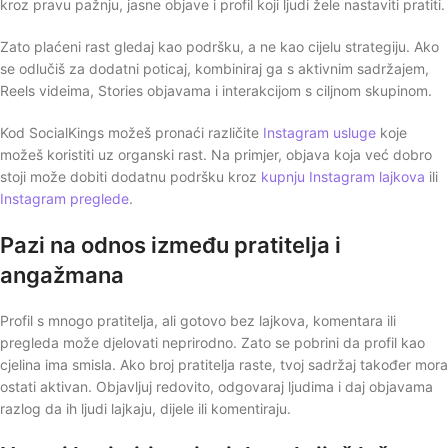
kroz pravu pažnju, jasne objave i profil koji ljudi žele nastaviti pratiti.
Zato plaćeni rast gledaj kao podršku, a ne kao cijelu strategiju. Ako
se odlučiš za dodatni poticaj, kombiniraj ga s aktivnim sadržajem,
Reels videima, Stories objavama i interakcijom s ciljnom skupinom.
Kod SocialKings možeš pronaći različite
Instagram usluge
koje
možeš koristiti uz organski rast. Na primjer, objava koja već dobro
stoji može dobiti dodatnu podršku kroz
kupnju Instagram lajkova
ili
Instagram preglede
.
Pazi na odnos između pratitelja i
angažmana
Profil s mnogo pratitelja, ali gotovo bez lajkova, komentara ili
pregleda može djelovati neprirodno. Zato se pobrini da profil kao
cjelina ima smisla. Ako broj pratitelja raste, tvoj sadržaj također mora
ostati aktivan. Objavljuj redovito, odgovaraj ljudima i daj objavama
razlog da ih ljudi lajkaju, dijele ili komentiraju.