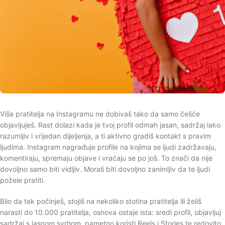
Više pratitelja na Instagramu ne dobivaš tako da samo češće
objavljuješ. Rast dolazi kada je tvoj profil odmah jasan, sadržaj lako
razumljiv i vrijedan dijeljenja, a ti aktivno gradiš kontakt s pravim
ljudima. Instagram nagrađuje profile na kojima se ljudi zadržavaju,
komentiraju, spremaju objave i vraćaju se po još. To znači da nije
dovoljno samo biti vidljiv. Moraš biti dovoljno zanimljiv da te ljudi
požele pratiti.
Bilo da tek počinješ, stojiš na nekoliko stotina pratitelja ili želiš
narasti do 10.000 pratitelja, osnova ostaje ista: sredi profil, objavljuj
sadržaj s jasnom svrhom, pametno koristi Reels i Stories te redovito