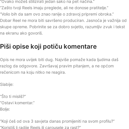
“Ovako možeš stilizirati jedan sako na pet načina.”
“Zašto tvoji Reels imaju preglede, ali ne donose pratitelje.”
“Volio bih da sam ovo znao ranije o zdravoj pripremi obroka.”
Dobar Reel ne mora biti savršeno produciran. Jasnoća je važnija od
skupe opreme. Pobrinite se za dobro svjetlo, razumljiv zvuk i tekst
na ekranu ako govoriš.
Piši opise koji potiču komentare
Opis ne mora uvijek biti dug. Najviše pomaže kada ljudima daš
razlog da odgovore. Završavaj pravim pitanjem, a ne općom
rečenicom na koju nitko ne reagira.
Slabije:
“Što ti misliš?”
“Ostavi komentar.”
Bolje:
“Koji ćeš od ova 3 savjeta danas promijeniti na svom profilu?”
“Koristiš li radije Reels ili carousele za rast?”