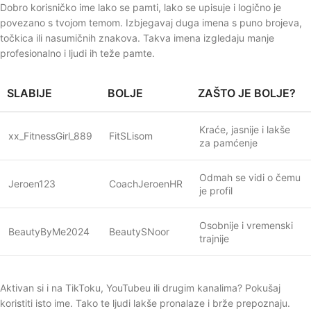
Dobro korisničko ime lako se pamti, lako se upisuje i logično je
povezano s tvojom temom. Izbjegavaj duga imena s puno brojeva,
točkica ili nasumičnih znakova. Takva imena izgledaju manje
profesionalno i ljudi ih teže pamte.
SLABIJE
BOLJE
ZAŠTO JE BOLJE?
Kraće, jasnije i lakše
xx_FitnessGirl_889
FitSLisom
za pamćenje
Odmah se vidi o čemu
Jeroen123
CoachJeroenHR
je profil
Osobnije i vremenski
BeautyByMe2024
BeautySNoor
trajnije
Aktivan si i na TikToku, YouTubeu ili drugim kanalima? Pokušaj
koristiti isto ime. Tako te ljudi lakše pronalaze i brže prepoznaju.