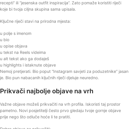
recepti” ili “jesenska outfit inspiracija”. Zato pomaže koristiti riječi
koje bi tvoja ciljna skupina sama upisala.
Ključne riječi stavi na prirodna mjesta:
u polje s imenom
u bio
u opise objava
u tekst na Reels videima
u alt tekst ako ga dodaješ
u highlights i istaknute objave
Nemoj pretjerati. Bio poput “Instagram savjeti za poduzetnike” jasan
je. Bio pun nabacanih ključnih riječi djeluje neuredno.
Prikvači najbolje objave na vrh
Važne objave možeš prikvačiti na vrh profila. Iskoristi taj prostor
pametno. Novi posjetitelji često prvo gledaju tvoje gornje objave
prije nego što odluče hoće li te pratiti.
Dobre objave za prikvačiti: