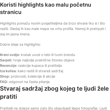
Koristi highlights kao malu početnu
stranicu
Highlights pomažu novim posjetiteljima da brzo shvate tko si i što
radiš. Gledaj ih kao male mape na vrhu profila. Nemoj ih pretrpati i
daj im jasna imena.
Dobre ideje za highlights:
Kreni ovdje:
kratak uvod o tebi ili tvom brendu
Savjeti:
tvoje najbolje praktične Stories objave
Recenzije:
reakcije kupaca ili pratitelja
Iza kulisa:
kako radiš ili stvaraš sadržaj
Shop:
proizvodi, kolekcije ili akcije
FAQ:
odgovori na česta pitanja
Stvaraj sadržaj zbog kojeg te ljudi žele
pratiti
Pratitelji ne dolaze samo zato što objavljuješ lijepe fotografije. Ljudi