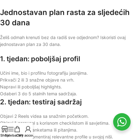
Jednostavan plan rasta za sljedećih
30 dana
Želiš odmah krenuti bez da radiš sve odjednom? Iskoristi ovaj
jednostavan plan za 30 dana.
1. tjedan: poboljšaj profil
Učini ime, bio i profilnu fotografiju jasnijima.
Prikvači 2 ili 3 snažne objave na vrh.
Napravi ili poboljšaj highlights.
Odaberi 3 do 5 stalnih tema sadržaja.
2. tjedan: testiraj sadržaj
Objavi 2 Reels videa sa snažnim početkom.
Objavi 1 carousel s korisnom checklistom ili savjetima.
Koristi Stories s anketama ili pitanjima.
Shop
Sidebar
Cart
My account
Svakodnevno komentiraj relevantne profile u svojoj niši.