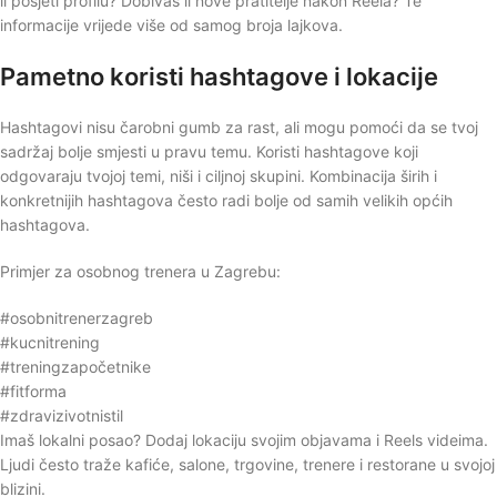
li posjeti profilu? Dobivaš li nove pratitelje nakon Reela? Te
informacije vrijede više od samog broja lajkova.
Pametno koristi hashtagove i lokacije
Hashtagovi nisu čarobni gumb za rast, ali mogu pomoći da se tvoj
sadržaj bolje smjesti u pravu temu. Koristi hashtagove koji
odgovaraju tvojoj temi, niši i ciljnoj skupini. Kombinacija širih i
konkretnijih hashtagova često radi bolje od samih velikih općih
hashtagova.
Primjer za osobnog trenera u Zagrebu:
#osobnitrenerzagreb
#kucnitrening
#treningzapočetnike
#fitforma
#zdravizivotnistil
Imaš lokalni posao? Dodaj lokaciju svojim objavama i Reels videima.
Ljudi često traže kafiće, salone, trgovine, trenere i restorane u svojoj
blizini.