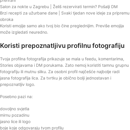
prehrani
Salon za nokte u Zagrebu | Želiš rezervirati termin? Pošalji DM
Brzi recepti za užurbane dane | Svaki tjedan nove ideje za pripremu
obroka
Koristi emojije samo ako tvoj bio čine preglednijim. Previše emojija
može izgledati neuredno.
Koristi prepoznatljivu profilnu fotografiju
Tvoja profilna fotografija prikazuje se mala u feedu, komentarima,
Stories objavama i DM porukama. Zato nemoj koristiti tamnu grupnu
fotografiju ili mutnu sliku. Za osobni profil najčešće najbolje radi
jasna fotografija lica. Za tvrtku je obično bolji jednostavan i
prepoznatljiv logo.
Posebno pazi na:
dovoljno svjetla
mirnu pozadinu
jasno lice ili logo
boje koje odgovaraju tvom profilu