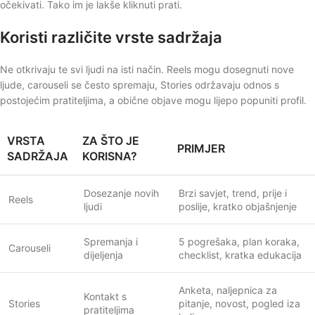
očekivati. Tako im je lakše kliknuti prati.
Koristi različite vrste sadržaja
Ne otkrivaju te svi ljudi na isti način. Reels mogu dosegnuti nove
ljude, carouseli se često spremaju, Stories održavaju odnos s
postojećim pratiteljima, a obične objave mogu lijepo popuniti profil.
VRSTA
ZA ŠTO JE
PRIMJER
SADRŽAJA
KORISNA?
Dosezanje novih
Brzi savjet, trend, prije i
Reels
ljudi
poslije, kratko objašnjenje
Spremanja i
5 pogrešaka, plan koraka,
Carouseli
dijeljenja
checklist, kratka edukacija
Anketa, naljepnica za
Kontakt s
Stories
pitanje, novost, pogled iza
pratiteljima