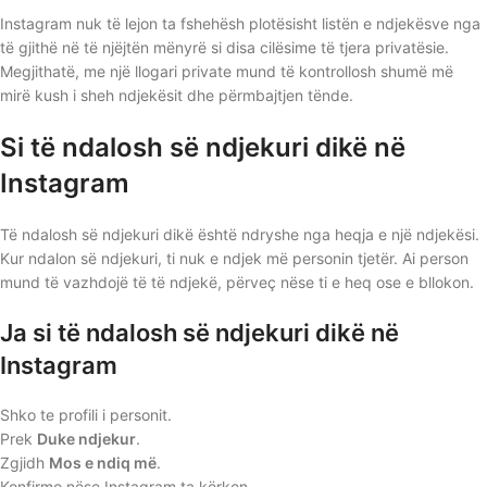
Instagram nuk të lejon ta fshehësh plotësisht listën e ndjekësve nga
të gjithë në të njëjtën mënyrë si disa cilësime të tjera privatësie.
Megjithatë, me një llogari private mund të kontrollosh shumë më
mirë kush i sheh ndjekësit dhe përmbajtjen tënde.
Si të ndalosh së ndjekuri dikë në
Instagram
Të ndalosh së ndjekuri dikë është ndryshe nga heqja e një ndjekësi.
Kur ndalon së ndjekuri, ti nuk e ndjek më personin tjetër. Ai person
mund të vazhdojë të të ndjekë, përveç nëse ti e heq ose e bllokon.
Ja si të ndalosh së ndjekuri dikë në
Instagram
Shko te profili i personit.
Prek
Duke ndjekur
.
Zgjidh
Mos e ndiq më
.
Konfirmo nëse Instagram ta kërkon.