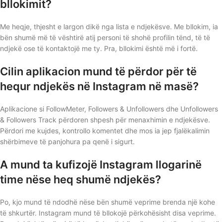
bllokimit?
Me heqje, thjesht e largon dikë nga lista e ndjekësve. Me bllokim, ia
bën shumë më të vështirë atij personi të shohë profilin tënd, të të
ndjekë ose të kontaktojë me ty. Pra, bllokimi është më i fortë.
Cilin aplikacion mund të përdor për të
hequr ndjekës në Instagram në masë?
Aplikacione si FollowMeter, Followers & Unfollowers dhe Unfollowers
& Followers Track përdoren shpesh për menaxhimin e ndjekësve.
Përdori me kujdes, kontrollo komentet dhe mos ia jep fjalëkalimin
shërbimeve të panjohura pa qenë i sigurt.
A mund ta kufizojë Instagram llogarinë
time nëse heq shumë ndjekës?
Po, kjo mund të ndodhë nëse bën shumë veprime brenda një kohe
të shkurtër. Instagram mund të bllokojë përkohësisht disa veprime.