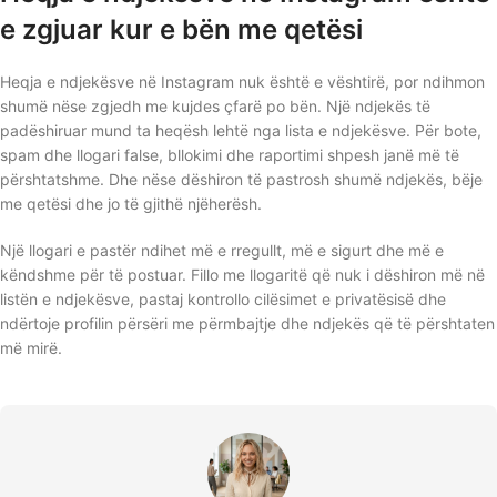
e zgjuar kur e bën me qetësi
Heqja e ndjekësve në Instagram nuk është e vështirë, por ndihmon
shumë nëse zgjedh me kujdes çfarë po bën. Një ndjekës të
padëshiruar mund ta heqësh lehtë nga lista e ndjekësve. Për bote,
spam dhe llogari false, bllokimi dhe raportimi shpesh janë më të
përshtatshme. Dhe nëse dëshiron të pastrosh shumë ndjekës, bëje
me qetësi dhe jo të gjithë njëherësh.
Një llogari e pastër ndihet më e rregullt, më e sigurt dhe më e
këndshme për të postuar. Fillo me llogaritë që nuk i dëshiron më në
listën e ndjekësve, pastaj kontrollo cilësimet e privatësisë dhe
ndërtoje profilin përsëri me përmbajtje dhe ndjekës që të përshtaten
më mirë.