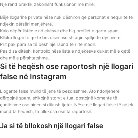
Një rend praktik zakonisht funksionon më mirë:
Bëje llogarinë private nëse nuk dëshiron që personat e hequr të të
ndjekin përsëri menjëherë.
Kalo nëpër listën e ndjekësve dhe hiq profilet e qarta spam.
Blloko llogaritë që të bezdisin ose shfaqin sjellje të dyshimtë.
Prit pak para se të bësh një raund të ri të madh.
Pas disa ditësh, kontrollo nëse lista e ndjekësve duket më e qetë
dhe më e përshtatshme.
Si të heqësh ose raportosh një llogari
false në Instagram
Llogaritë false mund të jenë të bezdisshme. Ato ndonjëherë
dërgojnë spam, shikojnë storyt e tua, postojnë komente të
çuditshme ose hiqen si dikush tjetër. Nëse një llogari false të ndjek,
mund ta heqësh, ta bllokosh ose ta raportosh.
Ja si të bllokosh një llogari false