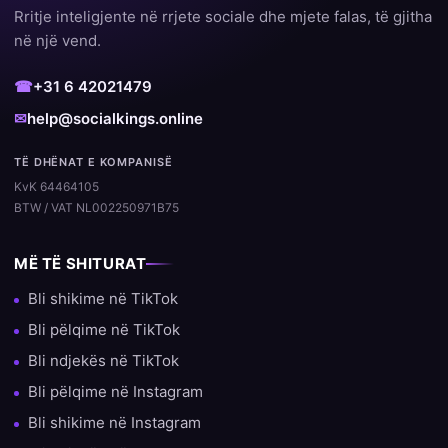
Rritje inteligjente në rrjete sociale dhe mjete falas, të gjitha
në një vend.
☎
+31 6 42021479
✉
help@socialkings.online
TË DHËNAT E KOMPANISË
KvK 64464105
BTW / VAT NL002250971B75
MË TË SHITURAT
Bli shikime në TikTok
Bli pëlqime në TikTok
Bli ndjekës në TikTok
Bli pëlqime në Instagram
Bli shikime në Instagram