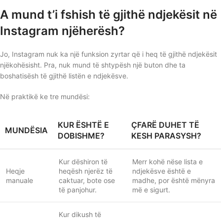
A mund t’i fshish të gjithë ndjekësit në
Instagram njëherësh?
Jo, Instagram nuk ka një funksion zyrtar që i heq të gjithë ndjekësit
njëkohësisht. Pra, nuk mund të shtypësh një buton dhe ta
boshatisësh të gjithë listën e ndjekësve.
Në praktikë ke tre mundësi:
KUR ËSHTË E
ÇFARË DUHET TË
MUNDËSIA
DOBISHME?
KESH PARASYSH?
Kur dëshiron të
Merr kohë nëse lista e
Heqje
heqësh njerëz të
ndjekësve është e
manuale
caktuar, bote ose
madhe, por është mënyra
të panjohur.
më e sigurt.
Kur dikush të