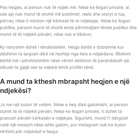
Pas heqjes, ai person nuk të ndjek më. Nëse ke llogari private, ai
ose ajo nuk mund të shohë më postimet, reels dhe storyt e tua,
përveç nëse ti miraton një kërkesë të re ndjekjeje. Nëse ke llogari
publike, personi mund të shohë ende përmbajtjen tënde publike dhe
mund të të ndjekë përsëri, nëse nuk e bllokon.
Ky ndryshim është i rëndësishëm. Heqja është e dobishme kur
dëshiron ta largosh dikë në heshtje nga lista e ndjekësve. Bllokimi
është më i përshtatshëm nëse vërtet dëshiron të parandalosh që
dikush ta gjejë ose ta ndjekë lehtë profilin tënd.
A mund ta kthesh mbrapsht heqjen e një
ndjekësi?
Jo me një buton të vetëm. Nëse e heq dikë gabimisht, ai person
duhet të të ndjekë përsëri. Nëse ke llogari private, ti duhet ta
pranosh përsëri kërkesën e ndjekjes. Sigurisht, mund t’i dërgosh
vetë një mesazh nëse ishte gabim, por Instagram nuk ka buton
rikthimi për ndjekësit e hequr.