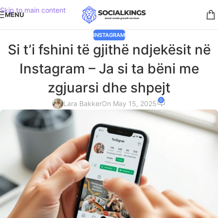
Skip to main content
MENU
INSTAGRAM
Si t’i fshini të gjithë ndjekësit në
Instagram – Ja si ta bëni me
zgjuarsi dhe shpejt
0
Lara Bakker
On May 15, 2025