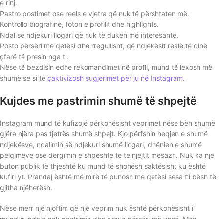
e rinj.
Pastro postimet ose reels e vjetra që nuk të përshtaten më.
Kontrollo biografinë, foton e profilit dhe highlights.
Ndal së ndjekuri llogari që nuk të duken më interesante.
Posto përsëri me qetësi dhe rregullisht, që ndjekësit realë të dinë
çfarë të presin nga ti.
Nëse të bezdisin edhe rekomandimet në profil, mund të lexosh më
shumë se si të
çaktivizosh sugjerimet për ju në Instagram
.
Kujdes me pastrimin shumë të shpejtë
Instagram mund të kufizojë përkohësisht veprimet nëse bën shumë
gjëra njëra pas tjetrës shumë shpejt. Kjo përfshin heqjen e shumë
ndjekësve, ndalimin së ndjekuri shumë llogari, dhënien e shumë
pëlqimeve ose dërgimin e shpeshtë të të njëjtit mesazh. Nuk ka një
buton publik të thjeshtë ku mund të shohësh saktësisht ku është
kufiri yt. Prandaj është më mirë të punosh me qetësi sesa t’i bësh të
gjitha njëherësh.
Nëse merr një njoftim që një veprim nuk është përkohësisht i
mundur, ndalo pak pastrimin dhe provo përsëri më vonë. Mos