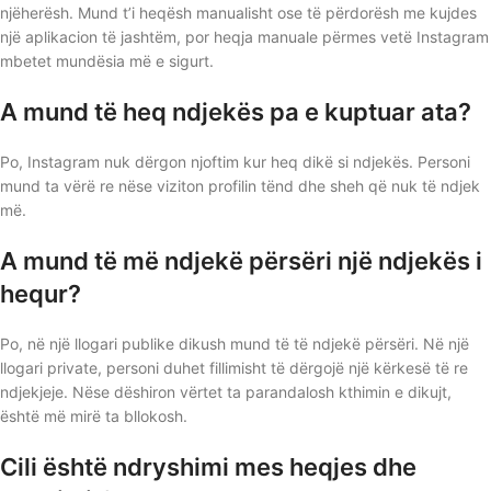
njëherësh. Mund t’i heqësh manualisht ose të përdorësh me kujdes
një aplikacion të jashtëm, por heqja manuale përmes vetë Instagram
mbetet mundësia më e sigurt.
A mund të heq ndjekës pa e kuptuar ata?
Po, Instagram nuk dërgon njoftim kur heq dikë si ndjekës. Personi
mund ta vërë re nëse viziton profilin tënd dhe sheh që nuk të ndjek
më.
A mund të më ndjekë përsëri një ndjekës i
hequr?
Po, në një llogari publike dikush mund të të ndjekë përsëri. Në një
llogari private, personi duhet fillimisht të dërgojë një kërkesë të re
ndjekjeje. Nëse dëshiron vërtet ta parandalosh kthimin e dikujt,
është më mirë ta bllokosh.
Cili është ndryshimi mes heqjes dhe