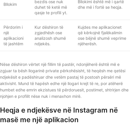
bezdis ose nuk
Bllokimi është më i qartë
Bllokim
duhet të ketë më
dhe më i fortë se heqja.
qasje te profili yt.
Përdorim i
Kur dëshiron të
Kujdes me aplikacionet
një
zgjedhësh ose
që kërkojnë fjalëkalimin
aplikacioni
analizosh shumë
ose bëjnë shumë veprime
të jashtëm
ndjekës.
njëherësh.
Nëse dëshiron vërtet një fillim të pastër, ndonjëherë është më e
zgjuar ta bësh llogarinë private përkohësisht, të heqësh me qetësi
ndjekësit e padëshiruar dhe vetëm pastaj të postosh përsëri më
aktivisht. Mund të hapësh edhe një llogari krejt të re, por atëherë
humbet edhe emrin ekzistues të përdoruesit, postimet, shtrirjen dhe
njohjen e profilit nëse nuk i menaxhon mirë.
Heqja e ndjekësve në Instagram në
masë me një aplikacion