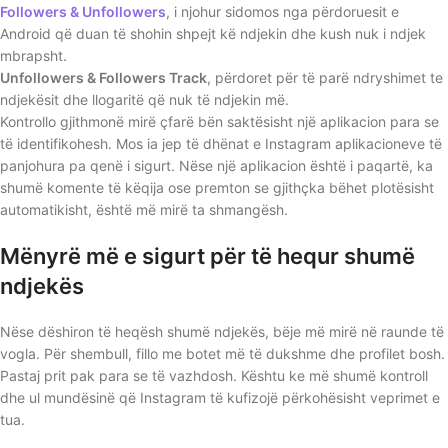
Followers & Unfollowers
, i njohur sidomos nga përdoruesit e
Android që duan të shohin shpejt kë ndjekin dhe kush nuk i ndjek
mbrapsht.
Unfollowers & Followers Track
, përdoret për të parë ndryshimet te
ndjekësit dhe llogaritë që nuk të ndjekin më.
Kontrollo gjithmonë mirë çfarë bën saktësisht një aplikacion para se
të identifikohesh. Mos ia jep të dhënat e Instagram aplikacioneve të
panjohura pa qenë i sigurt. Nëse një aplikacion është i paqartë, ka
shumë komente të këqija ose premton se gjithçka bëhet plotësisht
automatikisht, është më mirë ta shmangësh.
Mënyrë më e sigurt për të hequr shumë
ndjekës
Nëse dëshiron të heqësh shumë ndjekës, bëje më mirë në raunde të
vogla. Për shembull, fillo me botet më të dukshme dhe profilet bosh.
Pastaj prit pak para se të vazhdosh. Kështu ke më shumë kontroll
dhe ul mundësinë që Instagram të kufizojë përkohësisht veprimet e
tua.