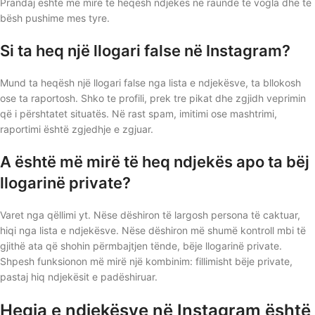
Prandaj është më mirë të heqësh ndjekës në raunde të vogla dhe të
bësh pushime mes tyre.
Si ta heq një llogari false në Instagram?
Mund ta heqësh një llogari false nga lista e ndjekësve, ta bllokosh
ose ta raportosh. Shko te profili, prek tre pikat dhe zgjidh veprimin
që i përshtatet situatës. Në rast spam, imitimi ose mashtrimi,
raportimi është zgjedhje e zgjuar.
A është më mirë të heq ndjekës apo ta bëj
llogarinë private?
Varet nga qëllimi yt. Nëse dëshiron të largosh persona të caktuar,
hiqi nga lista e ndjekësve. Nëse dëshiron më shumë kontroll mbi të
gjithë ata që shohin përmbajtjen tënde, bëje llogarinë private.
Shpesh funksionon më mirë një kombinim: fillimisht bëje private,
pastaj hiq ndjekësit e padëshiruar.
Heqja e ndjekësve në Instagram është