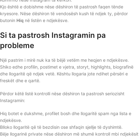
Kjo është e dobishme nëse dëshiron të pastrosh faqen tënde
kryesore. Nëse dëshiron të vendosësh kush të ndjek ty, përdor
butonin
Hiq
në listën e ndjekësve.
Si ta pastrosh Instagramin pa
probleme
Një pastrim i mirë nuk ka të bëjë vetëm me heqjen e ndjekësve.
Shiko edhe profilin, postimet e vjetra, storyt, highlights, biografinë
dhe llogaritë që ndjek vetë. Kështu llogaria jote ndihet përsëri e
freskët dhe e qartë.
Përdor këtë listë kontrolli nëse dëshiron ta pastrosh seriozisht
Instagramin:
Hiq botet e dukshme, profilet bosh dhe llogaritë spam nga lista e
ndjekësve.
Blloko llogaritë që të bezdisin ose shfaqin sjellje të dyshimtë.
Bëje llogarinë private nëse dëshiron më shumë kontroll mbi ndjekësit