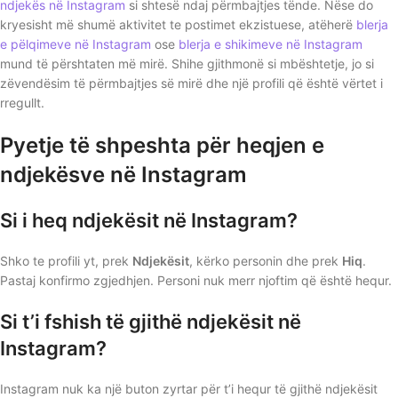
ndjekës në Instagram
si shtesë ndaj përmbajtjes tënde. Nëse do
kryesisht më shumë aktivitet te postimet ekzistuese, atëherë
blerja
e pëlqimeve në Instagram
ose
blerja e shikimeve në Instagram
mund të përshtaten më mirë. Shihe gjithmonë si mbështetje, jo si
zëvendësim të përmbajtjes së mirë dhe një profili që është vërtet i
rregullt.
Pyetje të shpeshta për heqjen e
ndjekësve në Instagram
Si i heq ndjekësit në Instagram?
Shko te profili yt, prek
Ndjekësit
, kërko personin dhe prek
Hiq
.
Pastaj konfirmo zgjedhjen. Personi nuk merr njoftim që është hequr.
Si t’i fshish të gjithë ndjekësit në
Instagram?
Instagram nuk ka një buton zyrtar për t’i hequr të gjithë ndjekësit