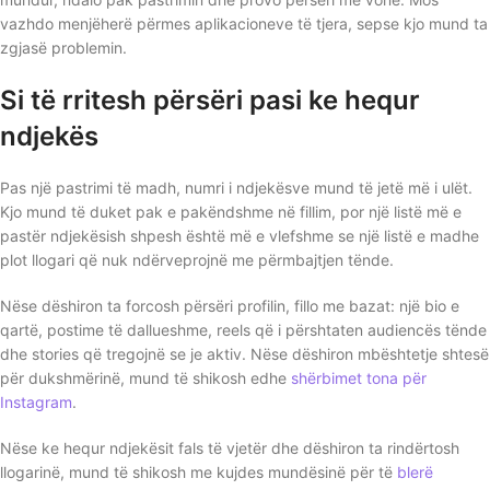
vazhdo menjëherë përmes aplikacioneve të tjera, sepse kjo mund ta
zgjasë problemin.
Si të rritesh përsëri pasi ke hequr
ndjekës
Pas një pastrimi të madh, numri i ndjekësve mund të jetë më i ulët.
Kjo mund të duket pak e pakëndshme në fillim, por një listë më e
pastër ndjekësish shpesh është më e vlefshme se një listë e madhe
plot llogari që nuk ndërveprojnë me përmbajtjen tënde.
Nëse dëshiron ta forcosh përsëri profilin, fillo me bazat: një bio e
qartë, postime të dallueshme, reels që i përshtaten audiencës tënde
dhe stories që tregojnë se je aktiv. Nëse dëshiron mbështetje shtesë
për dukshmërinë, mund të shikosh edhe
shërbimet tona për
Instagram
.
Nëse ke hequr ndjekësit fals të vjetër dhe dëshiron ta rindërtosh
llogarinë, mund të shikosh me kujdes mundësinë për të
blerë