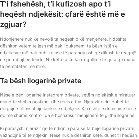
T’i fshehësh, t’i kufizosh apo t’i
heqësh ndjekësit: çfarë është më e
zgjuar?
Ndonjëherë nuk ke nevojë ta heqësh dikë menjëherë. Ndoshta
dëshiron vetëm të jesh më pak i dukshëm, ta bësh listën e
ndjekësve më pak publike ose të parandalosh që dikush të reagojë
në përmbajtjen tënde. Në këto raste ka rregullime të tjera që mund
të përshtaten më mirë.
Ta bësh llogarinë private
Nëse e bën llogarinë Instagram private, vetëm ndjekësit e miratuar
mund të shohin postimet dhe reels e tua. Njerëzit e rinj duhet të
dërgojnë fillimisht një kërkesë ndjekjeje. Kjo është e dobishme nëse
do më shumë kontroll pa e boshatisur menjëherë të gjithë llogarinë.
Ki parasysh: njerëzit që të ndiqnin para se ta bëje llogarinë private,
vazhdojnë të të ndjekin. Nëse nuk e dëshiron këtë, duhet t’i heqësh