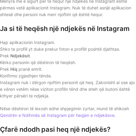
Mënyra më e sigurt për të hequr një ndjekës në Instagram është
përmes vetë aplikacionit Instagram. Nuk të duhet asnjë aplikacion
shtesë dhe personi nuk merr njoftim që është hequr.
Ja si të heqësh një ndjekës në Instagram
Hap aplikacionin Instagram.
Shko te profili yt duke prekur foton e profilit poshtë djathtas.
Prek
Ndjekësit
.
Kërko personin që dëshiron të heqësh.
Prek
Hiq
pranë emrit.
Konfirmo zgjedhjen tënde.
Instagram nuk i dërgon njoftim personit që heq. Zakonisht ai ose ajo
e vëren vetëm nëse viziton profilin tënd dhe sheh që butoni është
kthyer përsëri te ndjekja.
Nëse dëshiron të lexosh edhe shpjegimin zyrtar, mund të shikosh
Qendrën e Ndihmës së Instagram për heqjen e ndjekësve
.
Çfarë ndodh pasi heq një ndjekës?