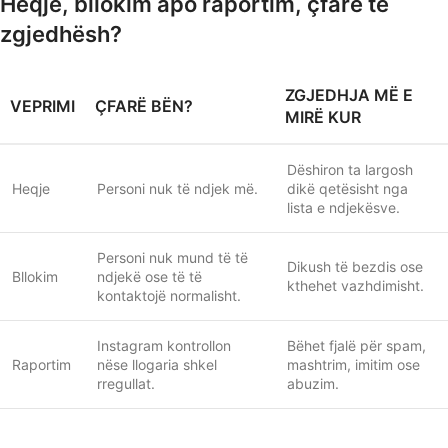
Heqje, bllokim apo raportim, çfarë të
zgjedhësh?
ZGJEDHJA MË E
VEPRIMI
ÇFARË BËN?
MIRË KUR
Dëshiron ta largosh
Heqje
Personi nuk të ndjek më.
dikë qetësisht nga
lista e ndjekësve.
Personi nuk mund të të
Dikush të bezdis ose
Bllokim
ndjekë ose të të
kthehet vazhdimisht.
kontaktojë normalisht.
Instagram kontrollon
Bëhet fjalë për spam,
Raportim
nëse llogaria shkel
mashtrim, imitim ose
rregullat.
abuzim.