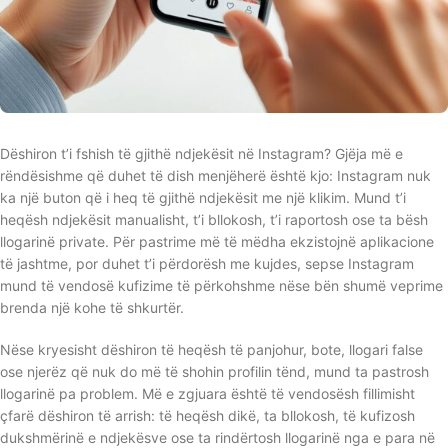
Dëshiron t’i fshish të gjithë ndjekësit në Instagram? Gjëja më e
rëndësishme që duhet të dish menjëherë është kjo: Instagram nuk
ka një buton që i heq të gjithë ndjekësit me një klikim. Mund t’i
heqësh ndjekësit manualisht, t’i bllokosh, t’i raportosh ose ta bësh
llogarinë private. Për pastrime më të mëdha ekzistojnë aplikacione
të jashtme, por duhet t’i përdorësh me kujdes, sepse Instagram
mund të vendosë kufizime të përkohshme nëse bën shumë veprime
brenda një kohe të shkurtër.
Nëse kryesisht dëshiron të heqësh të panjohur, bote, llogari false
ose njerëz që nuk do më të shohin profilin tënd, mund ta pastrosh
llogarinë pa problem. Më e zgjuara është të vendosësh fillimisht
çfarë dëshiron të arrish: të heqësh dikë, ta bllokosh, të kufizosh
dukshmërinë e ndjekësve ose ta rindërtosh llogarinë nga e para në