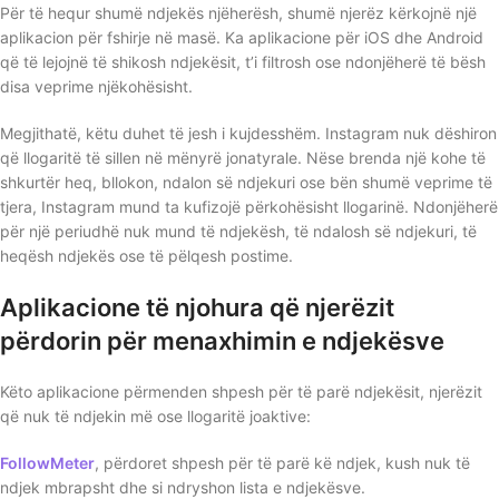
Për të hequr shumë ndjekës njëherësh, shumë njerëz kërkojnë një
aplikacion për fshirje në masë. Ka aplikacione për iOS dhe Android
që të lejojnë të shikosh ndjekësit, t’i filtrosh ose ndonjëherë të bësh
disa veprime njëkohësisht.
Megjithatë, këtu duhet të jesh i kujdesshëm. Instagram nuk dëshiron
që llogaritë të sillen në mënyrë jonatyrale. Nëse brenda një kohe të
shkurtër heq, bllokon, ndalon së ndjekuri ose bën shumë veprime të
tjera, Instagram mund ta kufizojë përkohësisht llogarinë. Ndonjëherë
për një periudhë nuk mund të ndjekësh, të ndalosh së ndjekuri, të
heqësh ndjekës ose të pëlqesh postime.
Aplikacione të njohura që njerëzit
përdorin për menaxhimin e ndjekësve
Këto aplikacione përmenden shpesh për të parë ndjekësit, njerëzit
që nuk të ndjekin më ose llogaritë joaktive:
FollowMeter
, përdoret shpesh për të parë kë ndjek, kush nuk të
ndjek mbrapsht dhe si ndryshon lista e ndjekësve.