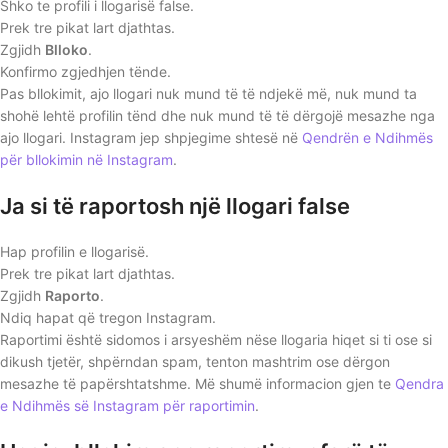
Shko te profili i llogarisë false.
Prek tre pikat lart djathtas.
Zgjidh
Blloko
.
Konfirmo zgjedhjen tënde.
Pas bllokimit, ajo llogari nuk mund të të ndjekë më, nuk mund ta
shohë lehtë profilin tënd dhe nuk mund të të dërgojë mesazhe nga
ajo llogari. Instagram jep shpjegime shtesë në
Qendrën e Ndihmës
për bllokimin në Instagram
.
Ja si të raportosh një llogari false
Hap profilin e llogarisë.
Prek tre pikat lart djathtas.
Zgjidh
Raporto
.
Ndiq hapat që tregon Instagram.
Raportimi është sidomos i arsyeshëm nëse llogaria hiqet si ti ose si
dikush tjetër, shpërndan spam, tenton mashtrim ose dërgon
mesazhe të papërshtatshme. Më shumë informacion gjen te
Qendra
e Ndihmës së Instagram për raportimin
.