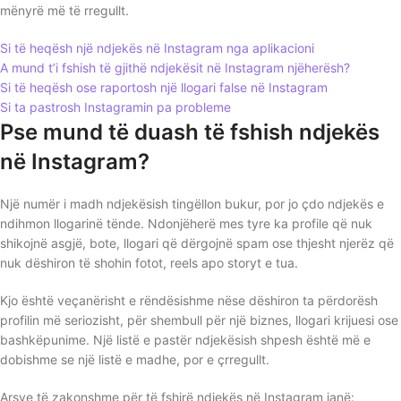
mënyrë më të rregullt.
Si të heqësh një ndjekës në Instagram nga aplikacioni
A mund t’i fshish të gjithë ndjekësit në Instagram njëherësh?
Si të heqësh ose raportosh një llogari false në Instagram
Si ta pastrosh Instagramin pa probleme
Pse mund të duash të fshish ndjekës
në Instagram?
Një numër i madh ndjekësish tingëllon bukur, por jo çdo ndjekës e
ndihmon llogarinë tënde. Ndonjëherë mes tyre ka profile që nuk
shikojnë asgjë, bote, llogari që dërgojnë spam ose thjesht njerëz që
nuk dëshiron të shohin fotot, reels apo storyt e tua.
Kjo është veçanërisht e rëndësishme nëse dëshiron ta përdorësh
profilin më seriozisht, për shembull për një biznes, llogari krijuesi ose
bashkëpunime. Një listë e pastër ndjekësish shpesh është më e
dobishme se një listë e madhe, por e çrregullt.
Arsye të zakonshme për të fshirë ndjekës në Instagram janë: