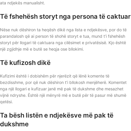
ata ndjekës manualisht.
Të fshehësh storyt nga persona të caktuar
Nëse nuk dëshiron ta heqësh dikë nga lista e ndjekësve, por do të
parandalosh që ai person të shohë storyt e tua, mund t’i fshehësh
storyt për llogari të caktuara nga cilësimet e privatësisë. Kjo është
një zgjidhje më e butë se heqja ose bllokimi.
Të kufizosh dikë
Kufizimi është i dobishëm për njerëzit që lënë komente të
bezdisshme, por që nuk dëshiron t’i bllokosh menjëherë. Komentet
nga një llogari e kufizuar janë më pak të dukshme dhe mesazhet
vijnë ndryshe. Është një mënyrë më e butë për të pasur më shumë
qetësi.
Ta bësh listën e ndjekësve më pak të
dukshme