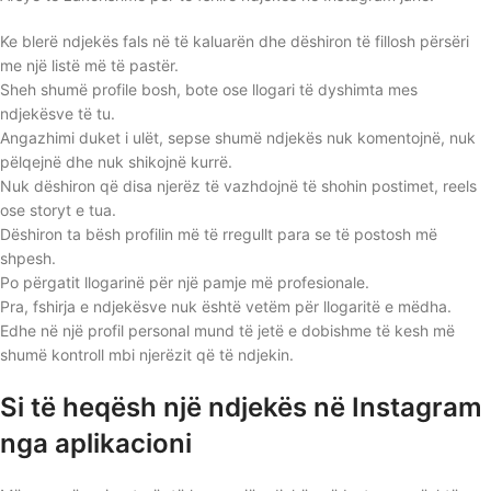
Ke blerë ndjekës fals në të kaluarën dhe dëshiron të fillosh përsëri
me një listë më të pastër.
Sheh shumë profile bosh, bote ose llogari të dyshimta mes
ndjekësve të tu.
Angazhimi duket i ulët, sepse shumë ndjekës nuk komentojnë, nuk
pëlqejnë dhe nuk shikojnë kurrë.
Nuk dëshiron që disa njerëz të vazhdojnë të shohin postimet, reels
ose storyt e tua.
Dëshiron ta bësh profilin më të rregullt para se të postosh më
shpesh.
Po përgatit llogarinë për një pamje më profesionale.
Pra, fshirja e ndjekësve nuk është vetëm për llogaritë e mëdha.
Edhe në një profil personal mund të jetë e dobishme të kesh më
shumë kontroll mbi njerëzit që të ndjekin.
Si të heqësh një ndjekës në Instagram
nga aplikacioni