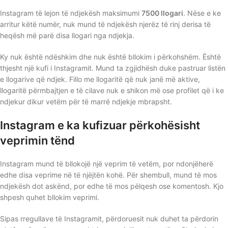
Instagram të lejon të ndjekësh maksimumi
7500 llogari
. Nëse e ke
arritur këtë numër, nuk mund të ndjekësh njerëz të rinj derisa të
heqësh më parë disa llogari nga ndjekja.
Ky nuk është ndëshkim dhe nuk është bllokim i përkohshëm. Është
thjesht një kufi i Instagramit. Mund ta zgjidhësh duke pastruar listën
e llogarive që ndjek. Fillo me llogaritë që nuk janë më aktive,
llogaritë përmbajtjen e të cilave nuk e shikon më ose profilet që i ke
ndjekur dikur vetëm për të marrë ndjekje mbrapsht.
Instagram e ka kufizuar përkohësisht
veprimin tënd
Instagram mund të bllokojë një veprim të vetëm, por ndonjëherë
edhe disa veprime në të njëjtën kohë. Për shembull, mund të mos
ndjekësh dot askënd, por edhe të mos pëlqesh ose komentosh. Kjo
shpesh quhet bllokim veprimi.
Sipas rregullave të Instagramit, përdoruesit nuk duhet ta përdorin