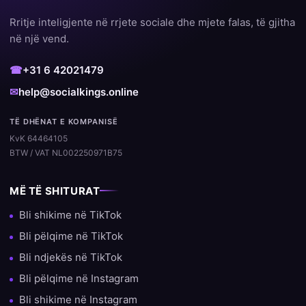
Rritje inteligjente në rrjete sociale dhe mjete falas, të gjitha
në një vend.
☎
+31 6 42021479
✉
help@socialkings.online
TË DHËNAT E KOMPANISË
KvK 64464105
BTW / VAT NL002250971B75
MË TË SHITURAT
Bli shikime në TikTok
Bli pëlqime në TikTok
Bli ndjekës në TikTok
Bli pëlqime në Instagram
Bli shikime në Instagram