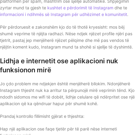
platformën për spam, mashtrim ose sjellje automatike. Shpjegimin
zyrtar mund ta gjesh te
kushtet e përdorimit të Instagram
dhe te
informacioni i ndihmës së Instagram për udhëzimet e komunitetit
.
Për përdoruesit e zakonshëm kjo do të thotë kryesisht: mos bëj
shumë veprime të njëjta radhazi. Nëse ndjek njëzet profile njëri pas
tjetrit, pastaj jep menjëherë njëzet pëlqime dhe më pas vendos të
njëjtin koment kudo, Instagram mund ta shohë si sjellje të dyshimtë.
Lidhja e internetit ose aplikacioni nuk
funksionon mirë
Jo çdo problem me ndjekjen është menjëherë bllokim. Ndonjëherë
Instagram thjesht nuk ka arritur ta përpunojë mirë veprimin tënd. Kjo
ndodh sidomos me wifi të dobët, lidhje celulare që ndërpritet ose një
aplikacion që ka qëndruar hapur për shumë kohë.
Prandaj kontrollo fillimisht gjërat e thjeshta:
Hap një aplikacion ose faqe tjetër për të parë nëse interneti