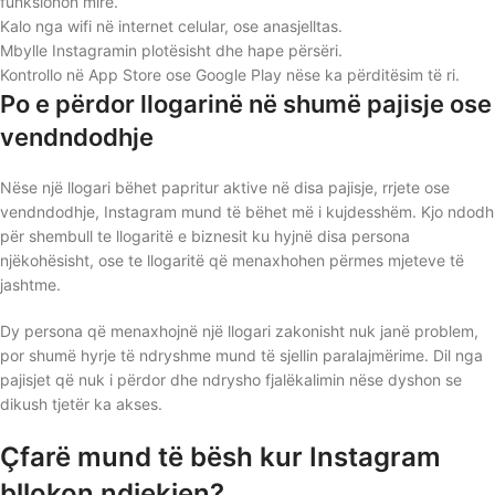
funksionon mirë.
Kalo nga wifi në internet celular, ose anasjelltas.
Mbylle Instagramin plotësisht dhe hape përsëri.
Kontrollo në App Store ose Google Play nëse ka përditësim të ri.
Po e përdor llogarinë në shumë pajisje ose
vendndodhje
Nëse një llogari bëhet papritur aktive në disa pajisje, rrjete ose
vendndodhje, Instagram mund të bëhet më i kujdesshëm. Kjo ndodh
për shembull te llogaritë e biznesit ku hyjnë disa persona
njëkohësisht, ose te llogaritë që menaxhohen përmes mjeteve të
jashtme.
Dy persona që menaxhojnë një llogari zakonisht nuk janë problem,
por shumë hyrje të ndryshme mund të sjellin paralajmërime. Dil nga
pajisjet që nuk i përdor dhe ndrysho fjalëkalimin nëse dyshon se
dikush tjetër ka akses.
Çfarë mund të bësh kur Instagram
bllokon ndjekjen?