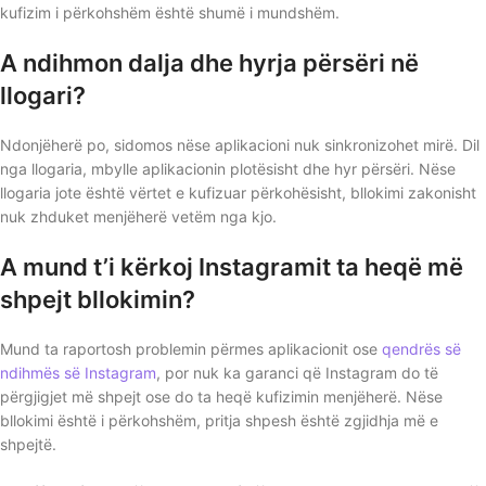
kufizim i përkohshëm është shumë i mundshëm.
A ndihmon dalja dhe hyrja përsëri në
llogari?
Ndonjëherë po, sidomos nëse aplikacioni nuk sinkronizohet mirë. Dil
nga llogaria, mbylle aplikacionin plotësisht dhe hyr përsëri. Nëse
llogaria jote është vërtet e kufizuar përkohësisht, bllokimi zakonisht
nuk zhduket menjëherë vetëm nga kjo.
A mund t’i kërkoj Instagramit ta heqë më
shpejt bllokimin?
Mund ta raportosh problemin përmes aplikacionit ose
qendrës së
ndihmës së Instagram
, por nuk ka garanci që Instagram do të
përgjigjet më shpejt ose do ta heqë kufizimin menjëherë. Nëse
bllokimi është i përkohshëm, pritja shpesh është zgjidhja më e
shpejtë.