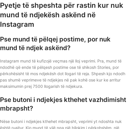
Pyetje të shpeshta për rastin kur nuk
mund të ndjekësh askënd në
Instagram
Pse mund të pëlqej postime, por nuk
mund të ndjek askënd?
Instagram mund të kufizojë veçmas një lloj veprimi. Pra, mund të
ndodhë që ende të pëlqesh postime ose të shikosh Stories, por
përkohësisht të mos ndjekësh dot llogari të reja. Shpesh kjo ndodh
pas shumë veprimeve të ndjekjes në pak kohë ose kur ke arritur
maksimumin prej 7500 llogarish të ndjekura.
Pse butoni i ndjekjes kthehet vazhdimisht
mbrapsht?
Nëse butoni i ndjekjes kthehet mbrapsht, veprimi yt ndoshta nuk
është ruajtur. Kjo mund të vijë nga një bllokim i përkohshëm, një