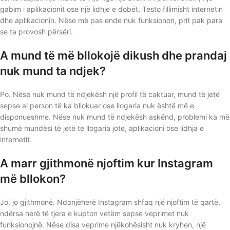
gabim i aplikacionit ose një lidhje e dobët. Testo fillimisht internetin
dhe aplikacionin. Nëse më pas ende nuk funksionon, prit pak para
se ta provosh përsëri.
A mund të më bllokojë dikush dhe prandaj
nuk mund ta ndjek?
Po. Nëse nuk mund të ndjekësh një profil të caktuar, mund të jetë
sepse ai person të ka bllokuar ose llogaria nuk është më e
disponueshme. Nëse nuk mund të ndjekësh askënd, problemi ka më
shumë mundësi të jetë te llogaria jote, aplikacioni ose lidhja e
internetit.
A marr gjithmonë njoftim kur Instagram
më bllokon?
Jo, jo gjithmonë. Ndonjëherë Instagram shfaq një njoftim të qartë,
ndërsa herë të tjera e kupton vetëm sepse veprimet nuk
funksionojnë. Nëse disa veprime njëkohësisht nuk kryhen, një