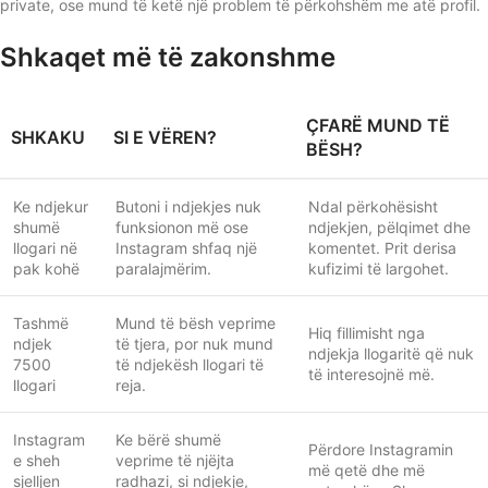
private, ose mund të ketë një problem të përkohshëm me atë profil.
Shkaqet më të zakonshme
ÇFARË MUND TË
SHKAKU
SI E VËREN?
BËSH?
Ke ndjekur
Butoni i ndjekjes nuk
Ndal përkohësisht
shumë
funksionon më ose
ndjekjen, pëlqimet dhe
llogari në
Instagram shfaq një
komentet. Prit derisa
pak kohë
paralajmërim.
kufizimi të largohet.
Tashmë
Mund të bësh veprime
Hiq fillimisht nga
ndjek
të tjera, por nuk mund
ndjekja llogaritë që nuk
7500
të ndjekësh llogari të
të interesojnë më.
llogari
reja.
Instagram
Ke bërë shumë
Përdore Instagramin
e sheh
veprime të njëjta
më qetë dhe më
sjelljen
radhazi, si ndjekje,