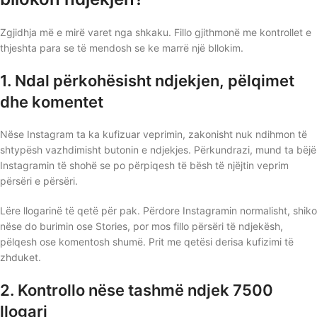
Zgjidhja më e mirë varet nga shkaku. Fillo gjithmonë me kontrollet e
thjeshta para se të mendosh se ke marrë një bllokim.
1. Ndal përkohësisht ndjekjen, pëlqimet
dhe komentet
Nëse Instagram ta ka kufizuar veprimin, zakonisht nuk ndihmon të
shtypësh vazhdimisht butonin e ndjekjes. Përkundrazi, mund ta bëjë
Instagramin të shohë se po përpiqesh të bësh të njëjtin veprim
përsëri e përsëri.
Lëre llogarinë të qetë për pak. Përdore Instagramin normalisht, shiko
nëse do burimin ose Stories, por mos fillo përsëri të ndjekësh,
pëlqesh ose komentosh shumë. Prit me qetësi derisa kufizimi të
zhduket.
2. Kontrollo nëse tashmë ndjek 7500
llogari