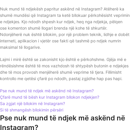
Nuk mund të ndjekësh papritur askënd në Instagram? Atëherë ka
shumë mundësi që Instagram ta ketë bllokuar përkohësisht veprimin
e ndjekjes. Kjo ndodh shpesh kur ndjek, heq nga ndjekja, pëlqen
ose komenton shumë llogari brenda një kohe të shkurtër.
Ndonjëherë nuk është bllokim, por një problem teknik, lidhje e dobët
interneti, aplikacion i vjetër ose fakti që tashmë po ndjek numrin
maksimal të llogarive.
Lajmi i mirë është se zakonisht kjo është e përkohshme. Gjëja më e
rëndësishme është të mos vazhdosh të shtypësh butonin e ndjekjes
dhe të mos provosh menjëherë shumë veprime të tjera. Fillimisht
kontrollo me qetësi çfarë po ndodh, pastaj zgjidhe hap pas hapi.
Pse nuk mund të ndjek më askënd në Instagram?
Çfarë mund të bësh kur Instagram bllokon ndjekjen?
Sa zgjat një bllokim në Instagram?
Si të shmangësh bllokimin përsëri
Pse nuk mund të ndjek më askënd në
Instagram?