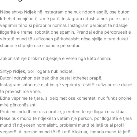
Nëse shtyp
Ndjek
në Instagram dhe nuk ndodh asgjë, ose butoni
kthehet menjëherë si më parë, Instagram ndoshta nuk po e sheh
veprimin tënd si përdorim normal. Instagram përpiqet të ndalojë
llogaritë e rreme, robotët dhe spamin. Prandaj edhe përdoruesit e
vërtetë mund të kufizohen përkohësisht nëse sjellja e tyre duket
shumë e shpejtë ose shumë e përsëritur.
Zakonisht një bllokim ndjekjeje e vëren nga këto shenja:
Shtyp
Ndjek
, por llogaria nuk ndiqet.
Butoni ndryshon për pak dhe pastaj kthehet prapë.
Instagram shfaq një njoftim që veprimi yt është kufizuar ose duhet
ta provosh më vonë.
Edhe veprime të tjera, si pëlqimet ose komentet, nuk funksionojnë
mirë përkohësisht.
Problemi ndodh në disa profile, jo vetëm te një llogari e caktuar.
Nëse nuk mund të ndjekësh vetëm një person, por llogaritë e tjera
mund t’i ndjekësh normalisht, problemi mund të jetë te ai profil i
veçantë. Ai person mund të të ketë bllokuar, llogaria mund të jetë