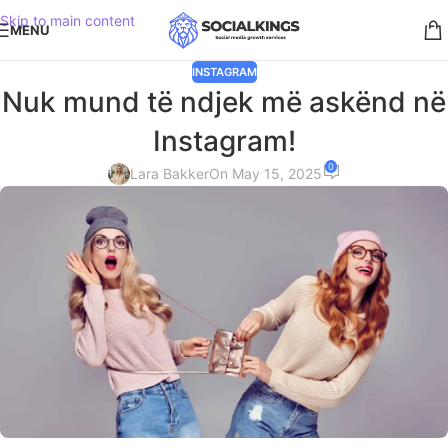
Skip to main content
MENU
INSTAGRAM
Nuk mund të ndjek më askënd në
Instagram!
0
Lara Bakker
On May 15, 2025