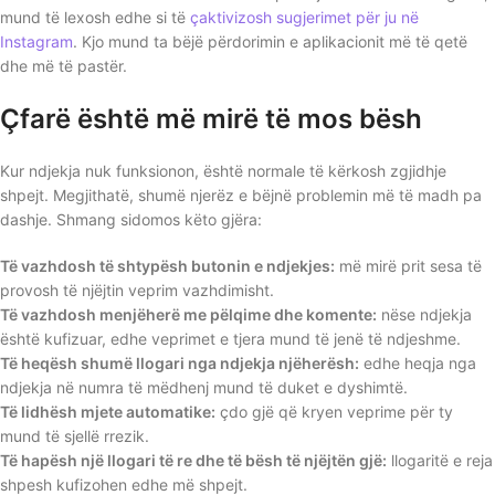
mund të lexosh edhe si të
çaktivizosh sugjerimet për ju në
Instagram
. Kjo mund ta bëjë përdorimin e aplikacionit më të qetë
dhe më të pastër.
Çfarë është më mirë të mos bësh
Kur ndjekja nuk funksionon, është normale të kërkosh zgjidhje
shpejt. Megjithatë, shumë njerëz e bëjnë problemin më të madh pa
dashje. Shmang sidomos këto gjëra:
Të vazhdosh të shtypësh butonin e ndjekjes:
më mirë prit sesa të
provosh të njëjtin veprim vazhdimisht.
Të vazhdosh menjëherë me pëlqime dhe komente:
nëse ndjekja
është kufizuar, edhe veprimet e tjera mund të jenë të ndjeshme.
Të heqësh shumë llogari nga ndjekja njëherësh:
edhe heqja nga
ndjekja në numra të mëdhenj mund të duket e dyshimtë.
Të lidhësh mjete automatike:
çdo gjë që kryen veprime për ty
mund të sjellë rrezik.
Të hapësh një llogari të re dhe të bësh të njëjtën gjë:
llogaritë e reja
shpesh kufizohen edhe më shpejt.