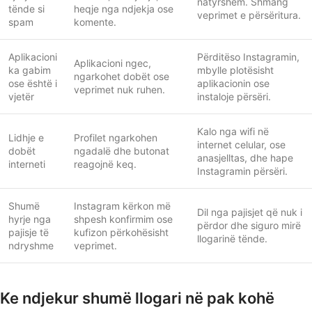
natyrshëm. Shmang
tënde si
heqje nga ndjekja ose
veprimet e përsëritura.
spam
komente.
Aplikacioni
Përditëso Instagramin,
Aplikacioni ngec,
ka gabim
mbylle plotësisht
ngarkohet dobët ose
ose është i
aplikacionin ose
veprimet nuk ruhen.
vjetër
instaloje përsëri.
Kalo nga wifi në
Lidhje e
Profilet ngarkohen
internet celular, ose
dobët
ngadalë dhe butonat
anasjelltas, dhe hape
interneti
reagojnë keq.
Instagramin përsëri.
Shumë
Instagram kërkon më
Dil nga pajisjet që nuk i
hyrje nga
shpesh konfirmim ose
përdor dhe siguro mirë
pajisje të
kufizon përkohësisht
llogarinë tënde.
ndryshme
veprimet.
Ke ndjekur shumë llogari në pak kohë