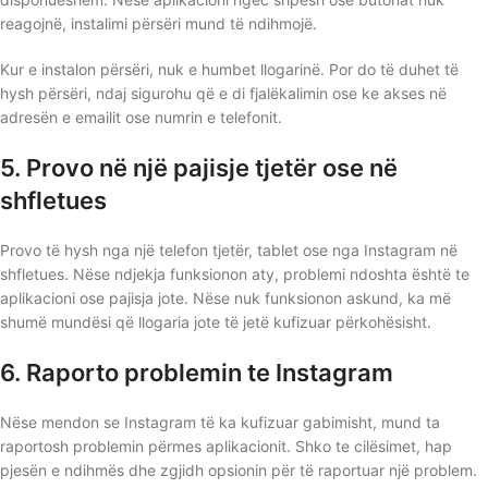
reagojnë, instalimi përsëri mund të ndihmojë.
Kur e instalon përsëri, nuk e humbet llogarinë. Por do të duhet të
hysh përsëri, ndaj sigurohu që e di fjalëkalimin ose ke akses në
adresën e emailit ose numrin e telefonit.
5. Provo në një pajisje tjetër ose në
shfletues
Provo të hysh nga një telefon tjetër, tablet ose nga Instagram në
shfletues. Nëse ndjekja funksionon aty, problemi ndoshta është te
aplikacioni ose pajisja jote. Nëse nuk funksionon askund, ka më
shumë mundësi që llogaria jote të jetë kufizuar përkohësisht.
6. Raporto problemin te Instagram
Nëse mendon se Instagram të ka kufizuar gabimisht, mund ta
raportosh problemin përmes aplikacionit. Shko te cilësimet, hap
pjesën e ndihmës dhe zgjidh opsionin për të raportuar një problem.