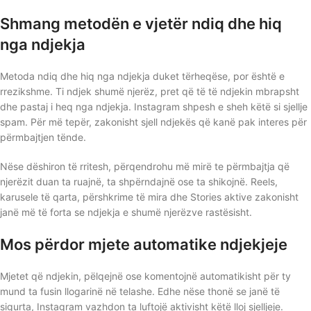
Shmang metodën e vjetër ndiq dhe hiq
nga ndjekja
Metoda ndiq dhe hiq nga ndjekja duket tërheqëse, por është e
rrezikshme. Ti ndjek shumë njerëz, pret që të të ndjekin mbrapsht
dhe pastaj i heq nga ndjekja. Instagram shpesh e sheh këtë si sjellje
spam. Për më tepër, zakonisht sjell ndjekës që kanë pak interes për
përmbajtjen tënde.
Nëse dëshiron të rritesh, përqendrohu më mirë te përmbajtja që
njerëzit duan ta ruajnë, ta shpërndajnë ose ta shikojnë. Reels,
karusele të qarta, përshkrime të mira dhe Stories aktive zakonisht
janë më të forta se ndjekja e shumë njerëzve rastësisht.
Mos përdor mjete automatike ndjekjeje
Mjetet që ndjekin, pëlqejnë ose komentojnë automatikisht për ty
mund ta fusin llogarinë në telashe. Edhe nëse thonë se janë të
sigurta, Instagram vazhdon ta luftojë aktivisht këtë lloj sjelljeje.