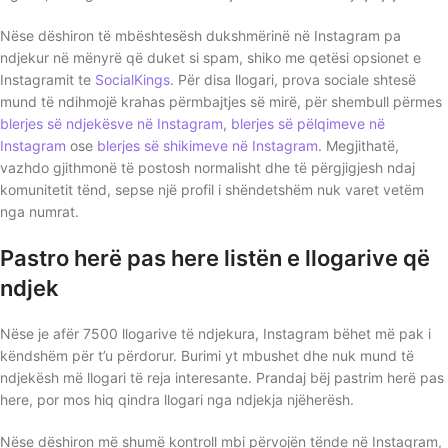
Nëse dëshiron të mbështesësh dukshmërinë në Instagram pa
ndjekur në mënyrë që duket si spam, shiko me qetësi opsionet e
Instagramit te
SocialKings
. Për disa llogari, prova sociale shtesë
mund të ndihmojë krahas përmbajtjes së mirë, për shembull përmes
blerjes së ndjekësve në Instagram
,
blerjes së pëlqimeve në
Instagram
ose
blerjes së shikimeve në Instagram
. Megjithatë,
vazhdo gjithmonë të postosh normalisht dhe të përgjigjesh ndaj
komunitetit tënd, sepse një profil i shëndetshëm nuk varet vetëm
nga numrat.
Pastro herë pas here listën e llogarive që
ndjek
Nëse je afër 7500 llogarive të ndjekura, Instagram bëhet më pak i
këndshëm për t’u përdorur. Burimi yt mbushet dhe nuk mund të
ndjekësh më llogari të reja interesante. Prandaj bëj pastrim herë pas
here, por mos hiq qindra llogari nga ndjekja njëherësh.
Nëse dëshiron më shumë kontroll mbi përvojën tënde në Instagram,