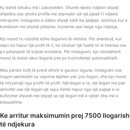
Ky është shkaku më i zakonshëm. Shumë njerëz ndjekin shpejt
dhjetëra ose qindra profile me shpresën që një pjesë t’i ndjekë
mbrapsht. Instagram e dallon shpejt këtë lloj sjelljeje, sidomos kur e
kombinon me shumë pëlqime, komente ose heqje nga ndjekja.
Kjo mund t’u ndodhë edhe llogarive të vërteta. Për shembull, kur
sapo ke hapur një profil të ri, ke zbuluar një fushë të re interesi ose
po përpiqesh të krijosh kontakte. Për Instagram, kjo ndonjëherë
mund të duket sikur llogaria jote po kontrollohet automatikisht.
Mos përdor kufij të prerë ditorë si garanci sigurie. Instagram nuk
tregon saktësisht sa veprime lejohen për çdo llogari, dhe kjo mund
të ndryshojë nga profili në profil. Një llogari e re, një llogari me pak
aktivitet ose një llogari që sapo është hapur nga një pajisje e re
kufizohet shpesh më shpejt se një llogari më e vjetër dhe më e
besueshme.
Ke arritur maksimumin prej 7500 llogarish
të ndjekura