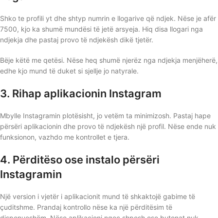
Shko te profili yt dhe shtyp numrin e llogarive që ndjek. Nëse je afër
7500, kjo ka shumë mundësi të jetë arsyeja. Hiq disa llogari nga
ndjekja dhe pastaj provo të ndjekësh dikë tjetër.
Bëje këtë me qetësi. Nëse heq shumë njerëz nga ndjekja menjëherë,
edhe kjo mund të duket si sjellje jo natyrale.
3. Rihap aplikacionin Instagram
Mbylle Instagramin plotësisht, jo vetëm ta minimizosh. Pastaj hape
përsëri aplikacionin dhe provo të ndjekësh një profil. Nëse ende nuk
funksionon, vazhdo me kontrollet e tjera.
4. Përditëso ose instalo përsëri
Instagramin
Një version i vjetër i aplikacionit mund të shkaktojë gabime të
çuditshme. Prandaj kontrollo nëse ka një përditësim të
disponueshëm. Nëse aplikacioni ngec shpesh ose butonat nuk