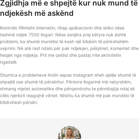
Zgjidhja më e shpejtë kur nuk mund të
ndjekësh më askënd
Kontrollo fillimisht internetin, rihap aplikacionin dhe shiko nëse
tashmë ndjek 7500 llogari. Nëse asnjëra prej këtyre nuk është
problemi, ka shumë mundësi të kesh një bllokim të përkohshëm
veprimi. Në atë rast ndalo për pak ndjekjen, pëlqimet, komentet dhe
heqjet nga ndjekja. Prit me qetësi dhe pastaj rrite aktivitetin
ngadalë.
Shumica e problemeve lindin sepse Instagram sheh sjellje shumë të
shpejtë ose shumë të përsëritur. Përdore llogarinë më natyrshëm,
shmang mjetet automatike dhe përqendrohu te përmbajtja ndaj së
cilës njerëzit reagojnë vërtet. Kështu ka shumë më pak mundësi të
bllokohesh përsëri.