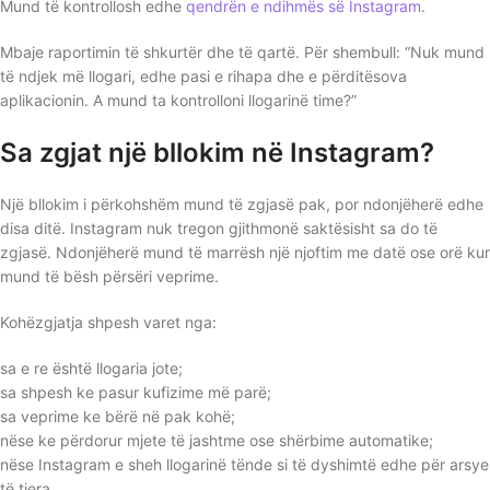
Mund të kontrollosh edhe
qendrën e ndihmës së Instagram
.
Mbaje raportimin të shkurtër dhe të qartë. Për shembull: “Nuk mund
të ndjek më llogari, edhe pasi e rihapa dhe e përditësova
aplikacionin. A mund ta kontrolloni llogarinë time?”
Sa zgjat një bllokim në Instagram?
Një bllokim i përkohshëm mund të zgjasë pak, por ndonjëherë edhe
disa ditë. Instagram nuk tregon gjithmonë saktësisht sa do të
zgjasë. Ndonjëherë mund të marrësh një njoftim me datë ose orë kur
mund të bësh përsëri veprime.
Kohëzgjatja shpesh varet nga:
sa e re është llogaria jote;
sa shpesh ke pasur kufizime më parë;
sa veprime ke bërë në pak kohë;
nëse ke përdorur mjete të jashtme ose shërbime automatike;
nëse Instagram e sheh llogarinë tënde si të dyshimtë edhe për arsye
të tjera.