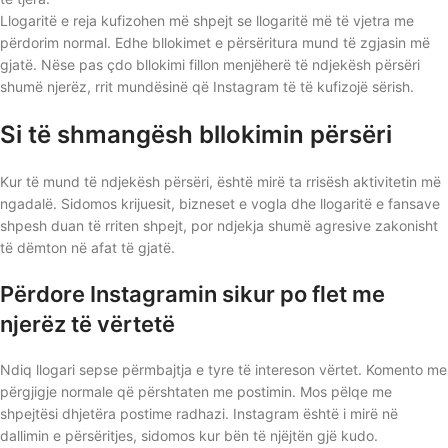
Llogaritë e reja kufizohen më shpejt se llogaritë më të vjetra me
përdorim normal. Edhe bllokimet e përsëritura mund të zgjasin më
gjatë. Nëse pas çdo bllokimi fillon menjëherë të ndjekësh përsëri
shumë njerëz, rrit mundësinë që Instagram të të kufizojë sërish.
Si të shmangësh bllokimin përsëri
Kur të mund të ndjekësh përsëri, është mirë ta rrisësh aktivitetin më
ngadalë. Sidomos krijuesit, bizneset e vogla dhe llogaritë e fansave
shpesh duan të rriten shpejt, por ndjekja shumë agresive zakonisht
të dëmton në afat të gjatë.
Përdore Instagramin sikur po flet me
njerëz të vërtetë
Ndiq llogari sepse përmbajtja e tyre të intereson vërtet. Komento me
përgjigje normale që përshtaten me postimin. Mos pëlqe me
shpejtësi dhjetëra postime radhazi. Instagram është i mirë në
dallimin e përsëritjes, sidomos kur bën të njëjtën gjë kudo.