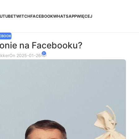
UTUBE
TWITCH
FACEBOOK
WHATSAPP
WIĘCEJ
EBOOK
ronie na Facebooku?
0
akker
On 2025-01-26