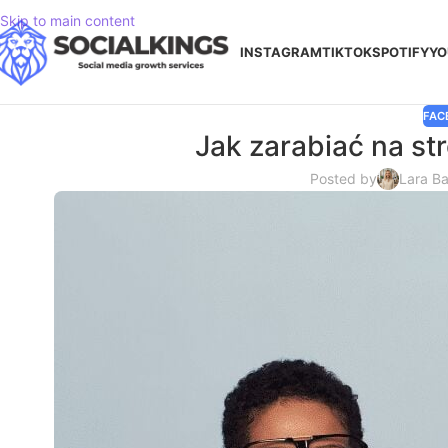
Skip to main content
INSTAGRAM
TIKTOK
SPOTIFY
YO
FAC
Jak zarabiać na st
Posted by
Lara B