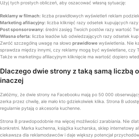
Użyj tych prostych obliczeń, aby oszacować własną sytuację:
Reklamy w filmach:
liczba prawidłowych wyświetleń reklam podziel
Marketing afiliacyjny:
liczba kliknięć razy odsetek kupujących razy
Post sponsorowany:
średni zasięg Twoich postów razy wartość Two
Własna oferta:
liczba leadów lub odwiedzających razy odsetek kup
Zwróć szczególną uwagę na słowo
prawidłowe
wyświetlenia. Nie k
sprawdza między innymi, czy reklamy mogą być wyświetlane, czy Tw
Także w marketingu afiliacyjnym kliknięcie ma wartość dopiero wte
Dlaczego dwie strony z taką samą liczbą
inaczej
Załóżmy, że dwie strony na Facebooku mają po 50 000 obserwującyc
zerka przez chwilę, ale mało kto gdziekolwiek klika. Strona B udostę
regularnie pytają o akcesoria kuchenne.
Strona B prawdopodobnie ma więcej możliwości zarabiania. Nie dlateg
konkretni. Marka kuchenna, książka kucharska, sklep internetowy alb
ciekawsza dla reklamodawców i daje większy potencjał przychodów 