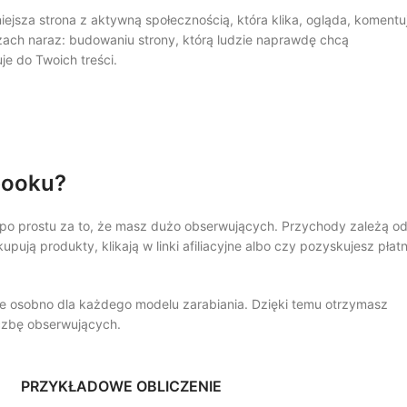
ejsza strona z aktywną społecznością, która klika, ogląda, komentu
zach naraz: budowaniu strony, którą ludzie naprawdę chcą
je do Twoich treści.
ebooku?
i po prostu za to, że masz dużo obserwujących. Przychody zależą o
kupują produkty, klikają w linki afiliacyjne albo czy pozyskujesz płat
e osobno dla każdego modelu zarabiania. Dzięki temu otrzymasz
iczbę obserwujących.
PRZYKŁADOWE OBLICZENIE