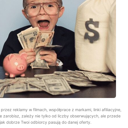
przez reklamy w filmach, współprace z markami, linki afiliacyjne,
e zarobisz, zależy nie tylko od liczby obserwujących, ale przede
jak dobrze Twoi odbiorcy pasują do danej oferty.