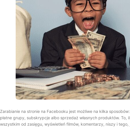
Zarabianie na stronie na Facebooku jest możliwe na kilka sposobów: 
płatne grupy, subskrypcje albo sprzedaż własnych produktów. To, il
wszystkim od zasięgu, wyświetleń filmów, komentarzy, niszy i tego, 