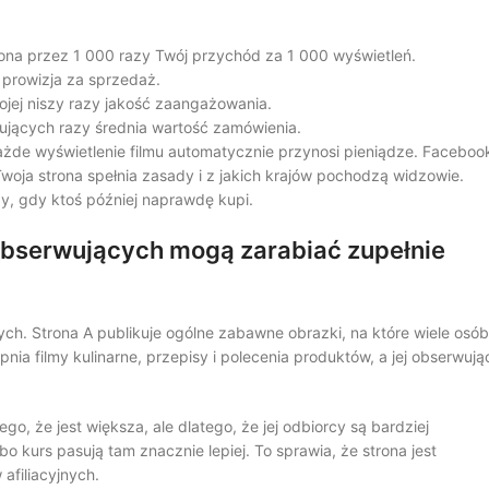
ona przez 1 000 razy Twój przychód za 1 000 wyświetleń.
 prowizja za sprzedaż.
jej niszy razy jakość zaangażowania.
ujących razy średnia wartość zamówienia.
ażde wyświetlenie filmu automatycznie przynosi pieniądze. Faceboo
oja strona spełnia zasady i z jakich krajów pochodzą widzowie.
dy, gdy ktoś później naprawdę kupi.
 obserwujących mogą zarabiać zupełnie
h. Strona A publikuje ogólne zabawne obrazki, na które wiele osób
pnia filmy kulinarne, przepisy i polecenia produktów, a jej obserwują
o, że jest większa, ale dlatego, że jej odbiorcy są bardziej
o kurs pasują tam znacznie lepiej. To sprawia, że strona jest
afiliacyjnych.