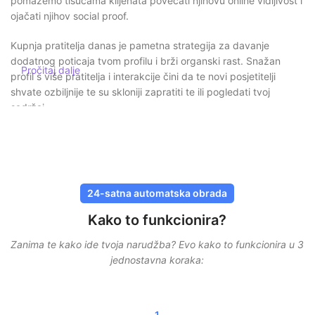
pomažemo tisućama klijenata povećati njihovu online vidljivost i
ojačati njihov social proof.
Kupnja pratitelja danas je pametna strategija za davanje
dodatnog poticaja tvom profilu i brži organski rast. Snažan
Pročitaj dalje
profil s više pratitelja i interakcije čini da te novi posjetitelji
shvate ozbiljnije te su skloniji zapratiti te ili pogledati tvoj
sadržaj.
Sigurna kupnja pratitelja bez rizika
Kod SocialKingsa sigurnost je uvijek na prvom mjestu. Nikada
ne moraš dijeliti svoju lozinku
, a sve isporuke odvijaju se
24-satna automatska obrada
putem sigurnih i provjerenih metoda. Naše su usluge osmišljene
Kako to funkcionira?
da izgledaju što prirodnije, kako bi tvoj račun ostao zaštićen.
Zanima te kako ide tvoja narudžba? Evo kako to funkcionira u 3
Osim toga, radimo s postupnom isporukom. To znači da
jednostavna koraka:
pratitelji, lajkovi ili pregledi ne dolaze odjednom, već su
raspoređeni kroz vrijeme. To osigurava realističan rast i
smanjuje rizike.
1