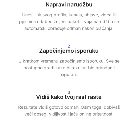
Brza isporuka i stvarni rezultati
Napravi narudžbu
Unesi link svog profila, kanala, objave, videa ili
Nakon tvoje narudžbe često započinjemo isporuku unutar 24
pjesme i odaberi željeni paket. Tvoja narudžba se
sata. Ovisno o odabranom paketu, unutar 24–72 sata vidjet ćeš
automatski obrađuje odmah nakon plaćanja.
jasne rezultate u svojim statistikama. Bilo da biraš kupnju
Instagram pratitelja, TikTok pregleda ili Spotify streamova — mi
2
osiguravamo brzu i učinkovitu isporuku.
Započinjemo isporuku
Naši klijenti biraju SocialKings jer ispunjavamo ono što
U kratkom vremenu započinjemo isporuku. Sve se
obećamo:
stvarni rast, transparentna usluga i dosljedna
postupno gradi kako bi rezultat bio prirodan i
kvaliteta
.
siguran.
Veći doseg i vjerodostojnost na
3
društvenim mrežama
Vidiš kako tvoj rast raste
Rezultate vidiš gotovo odmah. Osim toga, dobivaš
Više pratitelja i interakcije ne samo da poboljšavaju izgled tvog
veći doseg, vidljivost i jaču online prisutnost.
profila, već donose i veći doseg. Platforme društvenih mreža
brže prikazuju sadržaj široj publici kada već postoji angažman.
Pametnim korištenjem naših usluga možeš: