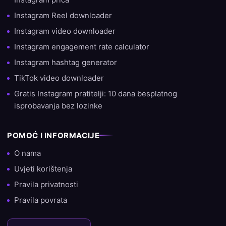
žele povećati svoj doseg. Ovo iskustvo nam omogućuje ne
Instagram Reel downloader
samo brzu isporuku, već i davanje savjeta o najboljoj strategiji
Instagram video downloader
za rast.
Instagram engagement rate calculator
Spreman za rast?
Instagram hashtag generator
TikTok video downloader
Želiš li danas započeti s rastom svog računa? Odaberi
SocialKings i uvjeri se sam zašto smo stranica broj 1 za kupnju
Gratis Instagram pratitelji: 10 dana besplatnog
pratitelja, lajkova i pregleda.
isprobavanja bez lozinke
POMOĆ I INFORMACIJE
O nama
Uvjeti korištenja
Pravila privatnosti
Pravila povrata