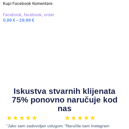
Kupi Facebook Komentare
Facebook
,
facebook
,
order
0,99
€
–
29,99
€
ODABERI OPCIJE
Iskustva stvarnih klijenata
75% ponovno naručuje kod
nas
★
★
★
★
★
★
★
★
★
★
“Jako sam zadovoljan uslugom.
“Naručila sam Instagram