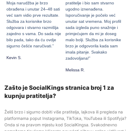
Moja narudžba je brzo
pratitelje i bio sam stvarno
obrađena i unutar 24–48 sati
ugodno iznenađena.
već sam vidio prve rezultate.
Isporučivanje je počelo već
Služba za korisnike brzo
unutar sat vremena. Moj profil
odgovara i stvarno razmišlja
sada izgleda puno snažnije i
zajedno s vama. Do sada nije
primjećujem da mi je doseg
bilo pada, tako da ću ovdje
malo bolji. Služba za korisnike
sigurno češće naručivati.”
brzo je odgovorila kada sam
imala pitanje. Svakako
Kevin S.
zadovoljana!”
Melissa R.
Zašto je SocialKings stranica broj 1 za
kupnju pratitelja?
Želiš brzo i sigurno dobiti više pratitelja, lajkova ili pregleda na
platformama poput Instagrama, TikToka, YouTubea ili Spotifyja?
Onda si na pravom mjestu kod SocialKingsa. Svakodnevno