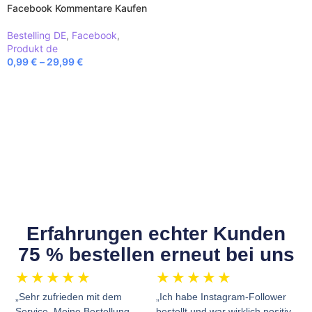
Facebook Kommentare Kaufen
Bestelling DE
,
Facebook
,
Produkt de
0,99
€
–
29,99
€
AUSFÜHRUNG WÄHLEN
Erfahrungen echter Kunden
75 % bestellen erneut bei uns
★
★
★
★
★
★
★
★
★
★
„Sehr zufrieden mit dem
„Ich habe Instagram-Follower
Service. Meine Bestellung
bestellt und war wirklich positiv