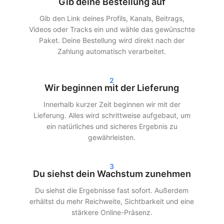
Gib deine Bestellung auf
Dienstleistungen sind so gestaltet, dass sie möglichst natürlich
wirken, damit dein Account geschützt bleibt.
Gib den Link deines Profils, Kanals, Beitrags,
Videos oder Tracks ein und wähle das gewünschte
Schnelle Lieferung und echte
Paket. Deine Bestellung wird direkt nach der
Ergebnisse
Zahlung automatisch verarbeitet.
Nach deiner Bestellung beginnen wir oft innerhalb von 24
2
Stunden mit der Lieferung. Je nach gewähltem Paket siehst du
Wir beginnen mit der Lieferung
innerhalb von 24–72 Stunden deutliche Ergebnisse in deinen
Innerhalb kurzer Zeit beginnen wir mit der
Statistiken. Egal, ob du Instagram-Follower kaufst, TikTok-Views
Lieferung. Alles wird schrittweise aufgebaut, um
kaufst oder Spotify-Streams kaufst – wir sorgen für eine
ein natürliches und sicheres Ergebnis zu
schnelle und effiziente Lieferung.
gewährleisten.
Unsere Kunden entscheiden sich für SocialKings, weil wir
halten, was wir versprechen:
echtes Wachstum, transparente
3
Dienstleistungen und gleichbleibende Qualität
.
Du siehst dein Wachstum zunehmen
Du siehst die Ergebnisse fast sofort. Außerdem
Mehr Reichweite und Glaubwürdigkeit
erhältst du mehr Reichweite, Sichtbarkeit und eine
in den sozialen Medien
stärkere Online-Präsenz.