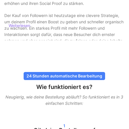
erhöhen und ihren Social Proof zu stärken.
Der Kauf von Followern ist heutzutage eine clevere Strategie,
um deinem Profil einen Boost zu geben und schneller organisch
Weiterlesen
zu wachsen. Ein starkes Profil mit mehr Followern und
Interaktionen sorgt dafür, dass neue Besucher dich ernster
nehmen und eher geneigt sind, dir zu folgen oder deine Inhalte
anzusehen.
Follower sicher und ohne Risiko kaufen
Bei SocialKings steht Sicherheit immer an erster Stelle. Du
24 Stunden automatische Bearbeitung
musst niemals dein Passwort teilen
, und alle Lieferungen
Wie funktioniert es?
erfolgen über sichere und bewährte Methoden. Unsere
Dienstleistungen sind so gestaltet, dass sie möglichst natürlich
Neugierig, wie deine Bestellung abläuft? So funktioniert es in 3
wirken, damit dein Account geschützt bleibt.
einfachen Schritten:
Bei SocialKings steht Sicherheit immer an erster Stelle. Du
musst niemals dein Passwort teilen, und alle Lieferungen
erfolgen über sichere und bewährte Methoden. Unsere
1