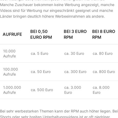
Manche Zuschauer bekommen keine Werbung angezeigt, manche
Videos sind für Werbung nur eingeschränkt geeignet und manche
Länder bringen deutlich höhere Werbeeinnahmen als andere.
BEI 0,50
BEI 3 EURO
BEI 8 EURO
AUFRUFE
EURO RPM
RPM
RPM
10.000
ca. 5 Euro
ca. 30 Euro
ca. 80 Euro
Aufrufe
100.000
ca. 50 Euro
ca. 300 Euro
ca. 800 Euro
Aufrufe
1.000.000
ca. 3.000
ca. 8.000
ca. 500 Euro
Aufrufe
Euro
Euro
Bei sehr werbestarken Themen kann der RPM auch höher liegen. Bei
Shorts oder sehr breiten Unterhaltungsvideos ist er oft niedriger.