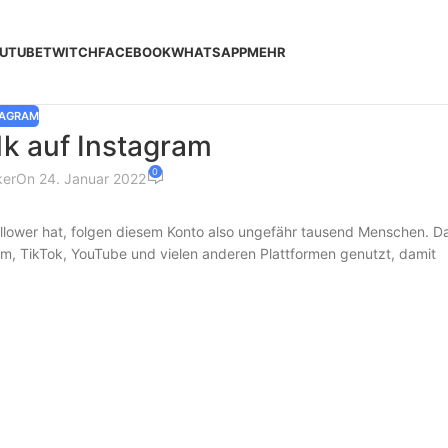
UTUBE
TWITCH
FACEBOOK
WHATSAPP
MEHR
TAGRAM
k auf Instagram
0
ker
On 24. Januar 2022
ollower hat, folgen diesem Konto also ungefähr tausend Menschen. D
ram, TikTok, YouTube und vielen anderen Plattformen genutzt, damit