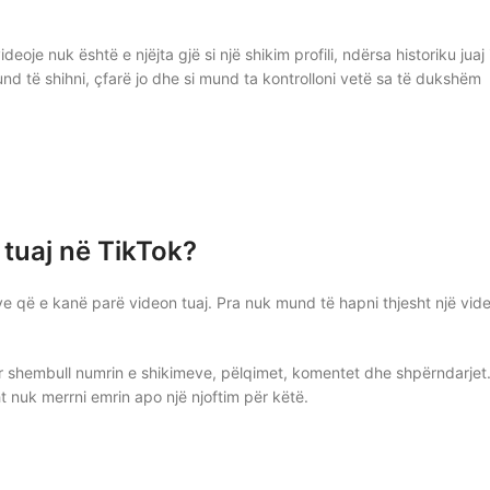
oje nuk është e njëjta gjë si një shikim profili, ndërsa historiku juaj 
d të shihni, çfarë jo dhe si mund ta kontrolloni vetë sa të dukshëm
 tuaj në TikTok?
ave që e kanë parë videon tuaj. Pra nuk mund të hapni thjesht një vid
ër shembull numrin e shikimeve, pëlqimet, komentet dhe shpërndarjet
 nuk merrni emrin apo një njoftim për këtë.