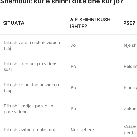
Shembull: kur e shihni dikë dhe kur jo?
A E SHIHNI KUSH
SITUATA
PSE?
ISHTE?
Dikush vetëm e sheh videon
Jo
Një sh
tuaj
Dikush i bën pëlqim videos
Po
Pëlqim
suaj
Dikush komenton në videon
Po
Emri i
tuaj
Dikush ju ndjek pasi e ka
Po
Zakoni
parë videon
Vetëm 
Dikush viziton profilin tuaj
Ndonjëherë
për të 