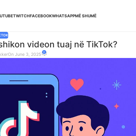
UTUBE
TWITCH
FACEBOOK
WHATSAPP
MË SHUMË
KTOK
shikon videon tuaj në TikTok?
0
kker
On June 3, 2025