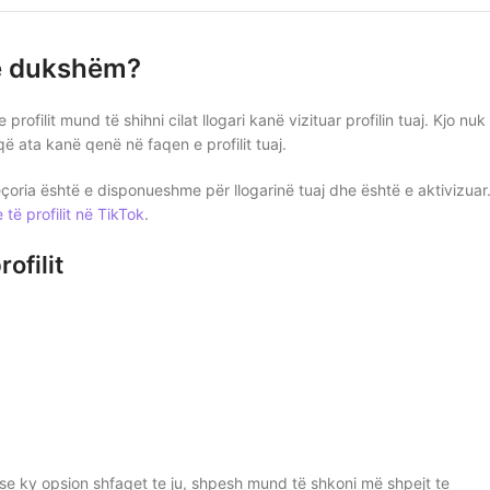
 të dukshëm?
rofilit mund të shihni cilat llogari kanë vizituar profilin tuaj. Kjo nuk
që ata kanë qenë në faqen e profilit tuaj.
veçoria është e disponueshme për llogarinë tuaj dhe është e aktivizuar
 të profilit në TikTok
.
rofilit
ëse ky opsion shfaqet te ju, shpesh mund të shkoni më shpejt te