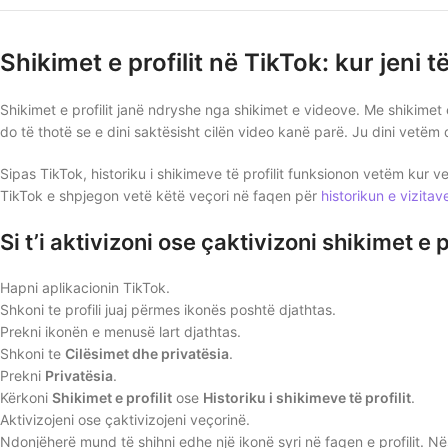
Shikimet e profilit në TikTok: kur jeni
Shikimet e profilit janë ndryshe nga shikimet e videove. Me shikimet e p
do të thotë se e dini saktësisht cilën video kanë parë. Ju dini vetëm 
Sipas TikTok, historiku i shikimeve të profilit funksionon vetëm kur 
TikTok e shpjegon vetë këtë veçori në faqen për
historikun e vizitave
Si t’i aktivizoni ose çaktivizoni shikimet e p
Hapni aplikacionin TikTok.
Shkoni te profili juaj përmes ikonës poshtë djathtas.
Prekni ikonën e menusë lart djathtas.
Shkoni te
Cilësimet dhe privatësia
.
Prekni
Privatësia
.
Kërkoni
Shikimet e profilit
ose
Historiku i shikimeve të profilit
.
Aktivizojeni ose çaktivizojeni veçorinë.
Ndonjëherë mund të shihni edhe një ikonë syri në faqen e profilit. N