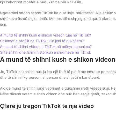
kjo zakonisht mbetet e padukshme për krijuesin.
Ngatërrimi ndodh sepse TikTok ka disa lloje “shikimesh”. Një shikim vide
shikimeve është diçka tjetër. Më poshtë e shpjegojmë qartë çfarë mun
jeni.
A mund të shihni kush e shikon videon tuaj në TikTok?
Shikimet e profilit në TikTok: kur jeni të dukshëm?
A mund të shihni video në TikTok në mënyrë anonime?
Si të shihni dhe fshini historikun e shikimeve në TikTok
A mund të shihni kush e shikon videon
Jo, TikTok zakonisht nuk ju jep një listë të plotë me emrat e person
dhe të shihni: ky person, ai person dhe ai tjetri e kanë parë.
Ajo që mund të shihni janë veprimet e dukshme rreth videos suaj. P
Nëse dikush vetëm e sheh videon dhe nuk bën asgjë tjetër, zakonisht
Çfarë ju tregon TikTok te një video