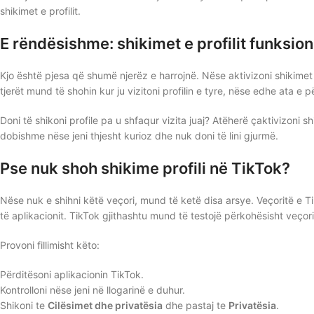
shikimet e profilit.
E rëndësishme: shikimet e profilit funksion
Kjo është pjesa që shumë njerëz e harrojnë. Nëse aktivizoni shikimet e 
tjerët mund të shohin kur ju vizitoni profilin e tyre, nëse edhe ata e p
Doni të shikoni profile pa u shfaqur vizita juaj? Atëherë çaktivizoni shi
dobishme nëse jeni thjesht kurioz dhe nuk doni të lini gjurmë.
Pse nuk shoh shikime profili në TikTok?
Nëse nuk e shihni këtë veçori, mund të ketë disa arsye. Veçoritë e Ti
të aplikacionit. TikTok gjithashtu mund të testojë përkohësisht veçor
Provoni fillimisht këto:
Përditësoni aplikacionin TikTok.
Kontrolloni nëse jeni në llogarinë e duhur.
Shikoni te
Cilësimet dhe privatësia
dhe pastaj te
Privatësia
.