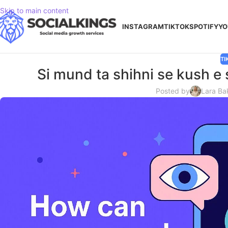
Skip to main content
INSTAGRAM
TIKTOK
SPOTIFY
YO
TI
Si mund ta shihni se kush e 
Posted by
Lara Ba