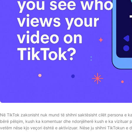
Në TikTok zakonisht nuk mund të shihni saktësisht cilët persona e ka
bërë pëlqim, kush ka komentuar dhe ndonjëherë kush e ka vizituar prof
vetëm nëse kjo veçori është e aktivizuar. Nëse ju shihni TikTokun e 