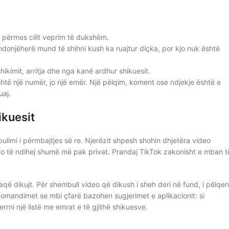
 përmes cilit veprim të dukshëm.
 ndonjëherë mund të shihni kush ka ruajtur diçka, por kjo nuk është
hikimit, arritja dhe nga kanë ardhur shikuesit.
htë një numër, jo një emër. Një pëlqim, koment ose ndjekje është e
uaj.
ikuesit
ulimi i përmbajtjes së re. Njerëzit shpesh shohin dhjetëra video
do të ndihej shumë më pak privat. Prandaj TikTok zakonisht e mban t
aqë dikujt. Për shembull video që dikush i sheh deri në fund, i pëlqen,
komandimet se mbi çfarë bazohen sugjerimet e aplikacionit:
si
merrni një listë me emrat e të gjithë shikuesve.