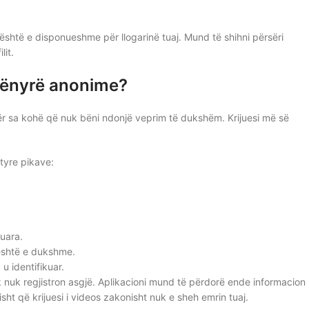
shtë e disponueshme për llogarinë tuaj. Mund të shihni përsëri
lit.
mënyrë anonime?
r sa kohë që nuk bëni ndonjë veprim të dukshëm. Krijuesi më së
tyre pikave:
zuara.
 është e dukshme.
u identifikuar.
k nuk regjistron asgjë. Aplikacioni mund të përdorë ende informacion
sht që krijuesi i videos zakonisht nuk e sheh emrin tuaj.