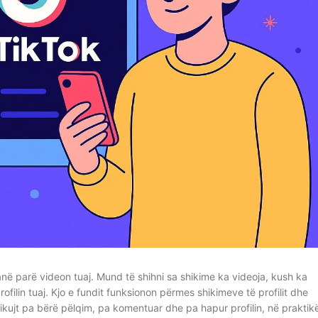
në parë videon tuaj. Mund të shihni sa shikime ka videoja, kush ka
ilin tuaj. Kjo e fundit funksionon përmes shikimeve të profilit dhe
dikujt pa bërë pëlqim, pa komentuar dhe pa hapur profilin, në praktik