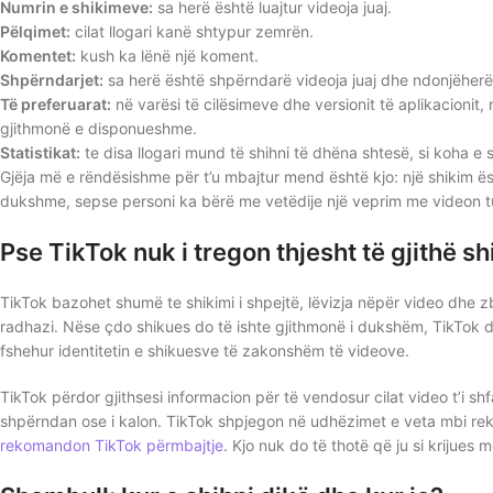
Numrin e shikimeve:
sa herë është luajtur videoja juaj.
Pëlqimet:
cilat llogari kanë shtypur zemrën.
Komentet:
kush ka lënë një koment.
Shpërndarjet:
sa herë është shpërndarë videoja juaj dhe ndonjëherë
Të preferuarat:
në varësi të cilësimeve dhe versionit të aplikacionit,
gjithmonë e disponueshme.
Statistikat:
te disa llogari mund të shihni të dhëna shtesë, si koha e s
Gjëja më e rëndësishme për t’u mbajtur mend është kjo: një shikim ës
dukshme, sepse personi ka bërë me vetëdije një veprim me videon t
Pse TikTok nuk i tregon thjesht të gjithë sh
TikTok bazohet shumë te shikimi i shpejtë, lëvizja nëpër video dhe zb
radhazi. Nëse çdo shikues do të ishte gjithmonë i dukshëm, TikTok 
fshehur identitetin e shikuesve të zakonshëm të videove.
TikTok përdor gjithsesi informacion për të vendosur cilat video t’i shf
shpërndan ose i kalon. TikTok shpjegon në udhëzimet e veta mbi re
rekomandon TikTok përmbajtje
. Kjo nuk do të thotë që ju si krijues 