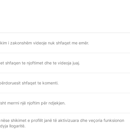
ikim i zakonshëm videoje nuk shfaqet me emër.
et shfaqen te njoftimet dhe te videoja juaj.
 përdoruesit shfaqet te komenti.
sht merrni një njoftim për ndjekjen.
nëse shikimet e profilit janë të aktivizuara dhe veçoria funksionon
dyja llogaritë.