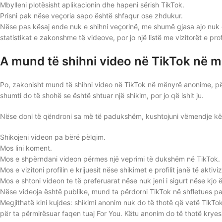
Mbylleni plotësisht aplikacionin dhe hapeni sërish TikTok.
Prisni pak nëse veçoria sapo është shfaqur ose zhdukur.
Nëse pas kësaj ende nuk e shihni veçorinë, me shumë gjasa ajo nuk ë
statistikat e zakonshme të videove, por jo një listë me vizitorët e profi
A mund të shihni video në TikTok në 
Po, zakonisht mund të shihni video në TikTok në mënyrë anonime, pë
shumti do të shohë se është shtuar një shikim, por jo që ishit ju.
Nëse doni të qëndroni sa më të padukshëm, kushtojuni vëmendje kë
Shikojeni videon pa bërë pëlqim.
Mos lini koment.
Mos e shpërndani videon përmes një veprimi të dukshëm në TikTok.
Mos e vizitoni profilin e krijuesit nëse shikimet e profilit janë të aktivi
Mos e shtoni videon te të preferuarat nëse nuk jeni i sigurt nëse kjo
Nëse videoja është publike, mund ta përdorni TikTok në shfletues pa 
Megjithatë kini kujdes: shikimi anonim nuk do të thotë që vetë TikTo
për ta përmirësuar faqen tuaj For You. Këtu anonim do të thotë kryesi