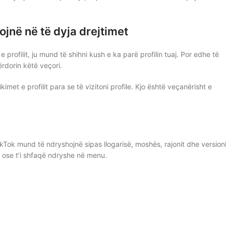
ojnë në të dyja drejtimet
profilit, ju mund të shihni kush e ka parë profilin tuaj. Por edhe të
ërdorin këtë veçori.
kimet e profilit para se të vizitoni profile. Kjo është veçanërisht e
kTok mund të ndryshojnë sipas llogarisë, moshës, rajonit dhe versioni
i ose t’i shfaqë ndryshe në menu.