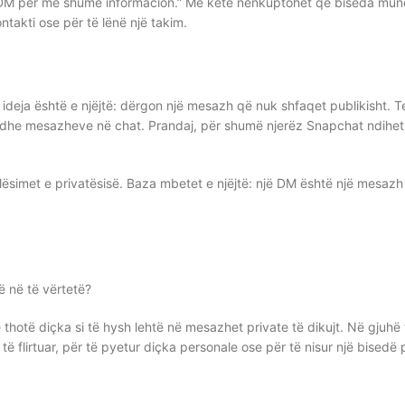
 DM për më shumë informacion.” Me këtë nënkuptohet që biseda mun
ntakti ose për të lënë një takim.
deja është e njëjtë: dërgon një mesazh që nuk shfaqet publikisht. T
ps dhe mesazheve në chat. Prandaj, për shumë njerëz Snapchat ndihet
lësimet e privatësisë. Baza mbetet e njëjtë: një DM është një mesazh
ë në të vërtetë?
ë thotë diçka si të hysh lehtë në mesazhet private të dikujt. Në gjuhë 
 flirtuar, për të pyetur diçka personale ose për të nisur një bisedë 