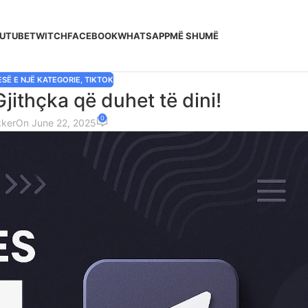
UTUBE
TWITCH
FACEBOOK
WHATSAPP
MË SHUMË
ESË E NJË KATEGORIE
,
TIKTOK
jithçka që duhet të dini!
0
kker
On June 22, 2025