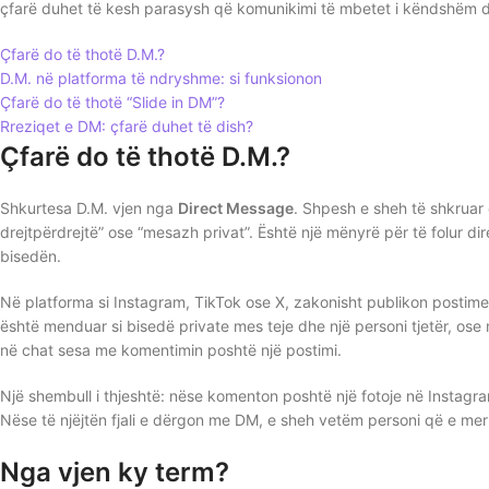
çfarë duhet të kesh parasysh që komunikimi të mbetet i këndshëm dh
Çfarë do të thotë D.M.?
D.M. në platforma të ndryshme: si funksionon
Çfarë do të thotë “Slide in DM”?
Rreziqet e DM: çfarë duhet të dish?
Çfarë do të thotë D.M.?
Shkurtesa D.M. vjen nga
Direct Message
. Shpesh e sheh të shkruar
drejtpërdrejtë” ose “mesazh privat”. Është një mënyrë për të folur dire
bisedën.
Në platforma si Instagram, TikTok ose X, zakonisht publikon postim
është menduar si bisedë private mes teje dhe një personi tjetër, ose
në chat sesa me komentimin poshtë një postimi.
Një shembull i thjeshtë: nëse komenton poshtë një fotoje në Instagr
Nëse të njëjtën fjali e dërgon me DM, e sheh vetëm personi që e me
Nga vjen ky term?