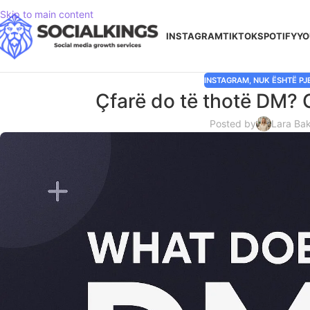
Skip to main content
INSTAGRAM
TIKTOK
SPOTIFY
YO
INSTAGRAM
,
NUK ËSHTË PJ
Çfarë do të thotë DM? G
Posted by
Lara Ba