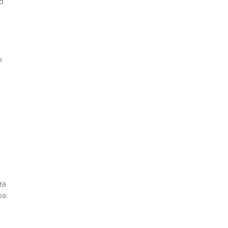
d
e
të
pa