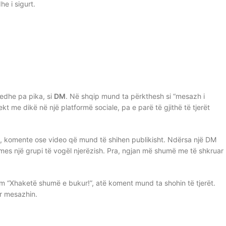
e i sigurt.
 edhe pa pika, si
DM
. Në shqip mund ta përkthesh si “mesazh i
kt me dikë në një platformë sociale, pa e parë të gjithë të tjerët
e, komente ose video që mund të shihen publikisht. Ndërsa një DM
 mes një grupi të vogël njerëzish. Pra, ngjan më shumë me të shkruar
am “Xhaketë shumë e bukur!”, atë koment mund ta shohin të tjerët.
rr mesazhin.