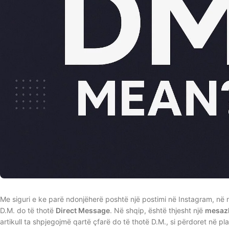
Me siguri e ke parë ndonjëherë poshtë një postimi në Instagram, në n
D.M. do të thotë
Direct Message
. Në shqip, është thjesht një
mesazh
artikull ta shpjegojmë qartë çfarë do të thotë D.M., si përdoret në 