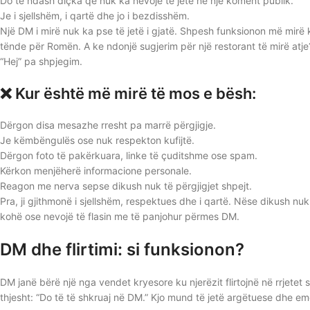
Do të ndash diçka që nuk ka nevojë të jetë në një koment publik.
Je i sjellshëm, i qartë dhe jo i bezdisshëm.
Një DM i mirë nuk ka pse të jetë i gjatë. Shpesh funksionon më mirë 
tënde për Romën. A ke ndonjë sugjerim për një restorant të mirë atj
“Hej” pa shpjegim.
❌ Kur është më mirë të mos e bësh:
Dërgon disa mesazhe rresht pa marrë përgjigje.
Je këmbëngulës ose nuk respekton kufijtë.
Dërgon foto të pakërkuara, linke të çuditshme ose spam.
Kërkon menjëherë informacione personale.
Reagon me nerva sepse dikush nuk të përgjigjet shpejt.
Pra, ji gjithmonë i sjellshëm, respektues dhe i qartë. Nëse dikush nuk 
kohë ose nevojë të flasin me të panjohur përmes DM.
DM dhe flirtimi: si funksionon?
DM janë bërë një nga vendet kryesore ku njerëzit flirtojnë në rrjetet
thjesht: “Do të të shkruaj në DM.” Kjo mund të jetë argëtuese dhe e