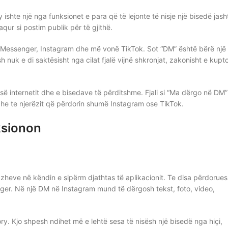
ishte një nga funksionet e para që të lejonte të nisje një bisedë jash
qur si postim publik për të gjithë.
k Messenger, Instagram dhe më vonë TikTok. Sot “DM” është bërë një
nuk e di saktësisht nga cilat fjalë vijnë shkronjat, zakonisht e kupt
së internetit dhe e bisedave të përditshme. Fjali si “Ma dërgo në DM”
 dhe te njerëzit që përdorin shumë Instagram ose TikTok.
ksionon
heve në këndin e sipërm djathtas të aplikacionit. Te disa përdorues
senger. Në një DM në Instagram mund të dërgosh tekst, foto, video,
y. Kjo shpesh ndihet më e lehtë sesa të nisësh një bisedë nga hiçi,