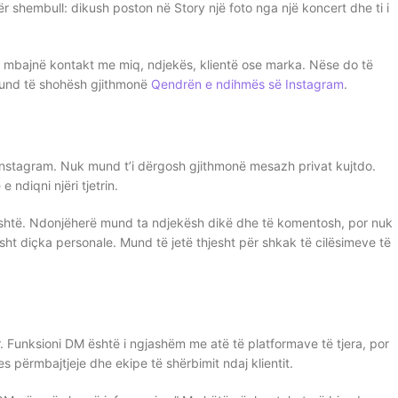
r shembull: dikush poston në Story një foto nga një koncert dhe ti i
t mbajnë kontakt me miq, ndjekës, klientë ose marka. Nëse do të
 mund të shohësh gjithmonë
Qendrën e ndihmës së Instagram
.
Instagram. Nuk mund t’i dërgosh gjithmonë mesazh privat kujtdo.
 ndiqni njëri tjetrin.
hjeshtë. Ndonjëherë mund ta ndjekësh dikë dhe të komentosh, por nuk
t diçka personale. Mund të jetë thjesht për shkak të cilësimeve të
r. Funksioni DM është i ngjashëm me atë të platformave të tjera, por
përmbajtjeje dhe ekipe të shërbimit ndaj klientit.