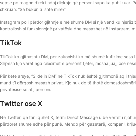
sepse po reagon direkt ndaj diçkaje që personi sapo ka publikuar. Pë
shkruan: “Sa bukur, a ishte mirë?”
Instagram po i përdor gjithnjë e më shumë DM si një vend ku njerëzi
kontrollosh si funksionojnë privatësia dhe mesazhet në Instagram,
TikTok
TikTok ka gjithashtu DM, por zakonisht ka më shumë kufizime sesa 
Shpesh kjo varet nga cilësimet e personit tjetër, mosha juaj, ose nëse e
Për këtë arsye, “Slide in DM” në TikTok nuk është gjithmonë aq i t
mund t’i dërgosh mesazh privat. Kjo nuk do të thotë domosdoshmërish
privatësisë së atij personi.
Twitter ose X
Në Twitter, që tani quhet X, termi Direct Message u bë vërtet i njohu
përdoret shumë edhe për punë. Mendo për gazetarë, kompani, krijues 