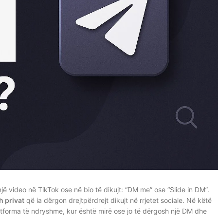
jë video në TikTok ose në bio të dikujt: “DM me” ose “Slide in DM”.
 privat
që ia dërgon drejtpërdrejt dikujt në rrjetet sociale. Në këtë
platforma të ndryshme, kur është mirë ose jo të dërgosh një DM dhe