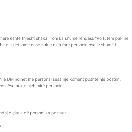
herë është thjesht shaka. Toni ka shumë rëndësi. “Po futem pak në
e e sikletshme nëse nuk e njeh fare personin ose je shumë i
a. Një DM ndihet më personal sesa një koment poshtë një postimi.
s nëse nuk e njeh mirë personin.
ndaj diçkaje që personi ka postuar.
a.