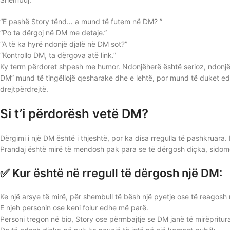
“E pashë Story tënd… a mund të futem në DM? ”
“Po ta dërgoj në DM me detaje.”
“A të ka hyrë ndonjë djalë në DM sot?”
“Kontrollo DM, ta dërgova atë link.”
Ky term përdoret shpesh me humor. Ndonjëherë është serioz, ndonjë
DM” mund të tingëllojë qesharake dhe e lehtë, por mund të duket edh
drejtpërdrejtë.
Si t’i përdorësh vetë DM?
Dërgimi i një DM është i thjeshtë, por ka disa rregulla të pashkruar
Prandaj është mirë të mendosh pak para se të dërgosh diçka, sidomo
✅ Kur është në rregull të dërgosh një DM:
Ke një arsye të mirë, për shembull të bësh një pyetje ose të reagosh 
E njeh personin ose keni folur edhe më parë.
Personi tregon në bio, Story ose përmbajtje se DM janë të mirëpritur