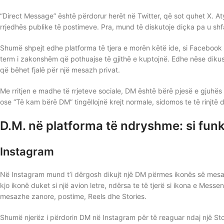
“Direct Message” është përdorur herët në Twitter, që sot quhet X. Aty 
rrjedhës publike të postimeve. Pra, mund të diskutoje diçka pa u shfa
Shumë shpejt edhe platforma të tjera e morën këtë ide, si Faceboo
term i zakonshëm që pothuajse të gjithë e kuptojnë. Edhe nëse dikush 
që bëhet fjalë për një mesazh privat.
Me rritjen e madhe të rrjeteve sociale, DM është bërë pjesë e gjuhës 
ose “Të kam bërë DM” tingëllojnë krejt normale, sidomos te të rinjtë
D.M. në platforma të ndryshme: si fun
Instagram
Në Instagram mund t’i dërgosh dikujt një DM përmes ikonës së mesaz
kjo ikonë duket si një avion letre, ndërsa te të tjerë si ikona e Mes
mesazhe zanore, postime, Reels dhe Stories.
Shumë njerëz i përdorin DM në Instagram për të reaguar ndaj një Stor