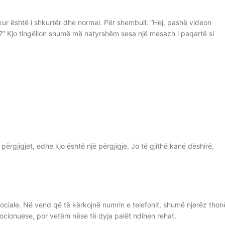
kur është i shkurtër dhe normal. Për shembull: “Hej, pashë videon
e?” Kjo tingëllon shumë më natyrshëm sesa një mesazh i paqartë si
përgjigjet, edhe kjo është një përgjigje. Jo të gjithë kanë dëshirë,
 sociale. Në vend që të kërkojnë numrin e telefonit, shumë njerëz thon
mocionuese, por vetëm nëse të dyja palët ndihen rehat.