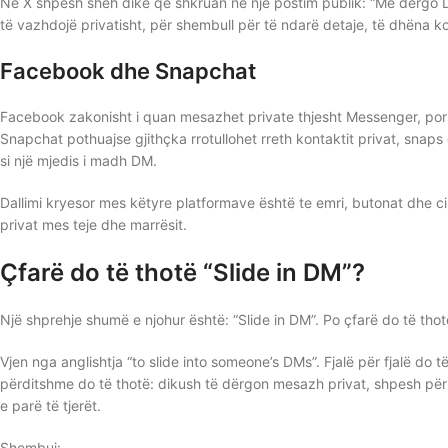
Në X shpesh sheh dikë që shkruan në një postim publik: “Më dërgo
të vazhdojë privatisht, për shembull për të ndarë detaje, të dhëna ko
Facebook dhe Snapchat
Facebook zakonisht i quan mesazhet private thjesht Messenger, por i
Snapchat pothuajse gjithçka rrotullohet rreth kontaktit privat, sna
si një mjedis i madh DM.
Dallimi kryesor mes këtyre platformave është te emri, butonat dhe ci
privat mes teje dhe marrësit.
Çfarë do të thotë “Slide in DM”?
Një shprehje shumë e njohur është: “Slide in DM”. Po çfarë do të thot
Vjen nga anglishtja “to slide into someone’s DMs”. Fjalë për fjalë do t
përditshme do të thotë: dikush të dërgon mesazh privat, shpesh për të
e parë të tjerët.
Shembuj: