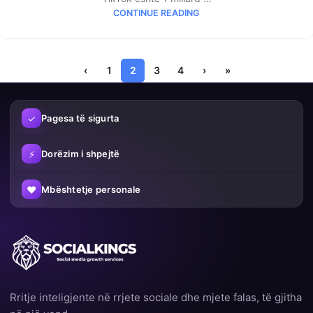
CONTINUE READING
‹
1
2
3
4
›
»
✓
Pagesa të sigurta
⚡
Dorëzim i shpejtë
♥
Mbështetje personale
Rritje inteligjente në rrjete sociale dhe mjete falas, të gjitha