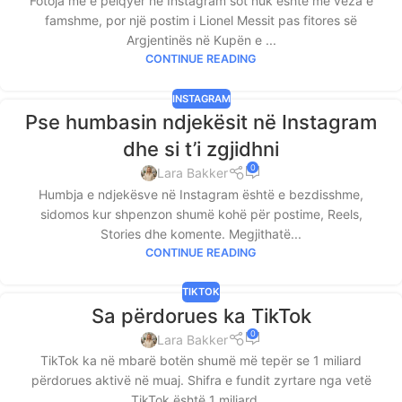
Fotoja më e pëlqyer në Instagram sot nuk është më veza e
famshme, por një postim i Lionel Messit pas fitores së
Argjentinës në Kupën e ...
CONTINUE READING
INSTAGRAM
Pse humbasin ndjekësit në Instagram
dhe si t’i zgjidhni
0
Lara Bakker
Humbja e ndjekësve në Instagram është e bezdisshme,
sidomos kur shpenzon shumë kohë për postime, Reels,
Stories dhe komente. Megjithatë...
CONTINUE READING
TIKTOK
Sa përdorues ka TikTok
0
Lara Bakker
TikTok ka në mbarë botën shumë më tepër se 1 miliard
përdorues aktivë në muaj. Shifra e fundit zyrtare nga vetë
TikTok është 1 miliard ...