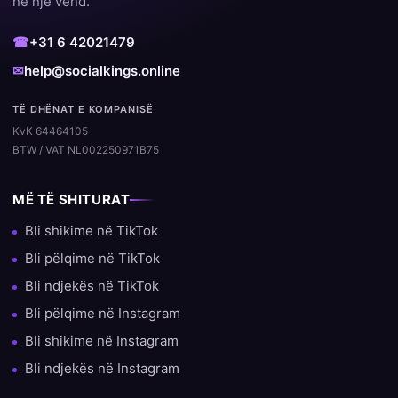
në një vend.
☎
+31 6 42021479
✉
help@socialkings.online
TË DHËNAT E KOMPANISË
KvK 64464105
BTW / VAT NL002250971B75
MË TË SHITURAT
Bli shikime në TikTok
Bli pëlqime në TikTok
Bli ndjekës në TikTok
Bli pëlqime në Instagram
Bli shikime në Instagram
Bli ndjekës në Instagram