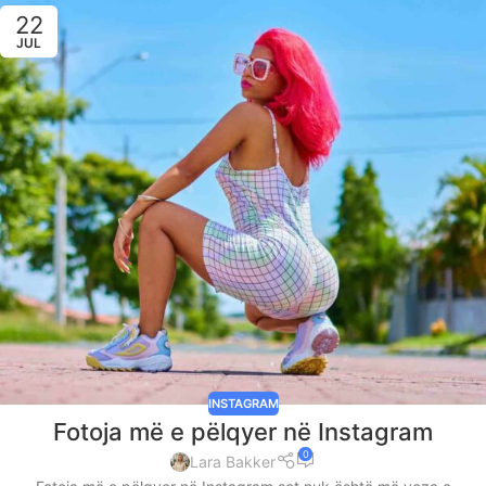
22
JUL
INSTAGRAM
Fotoja më e pëlqyer në Instagram
0
Lara Bakker