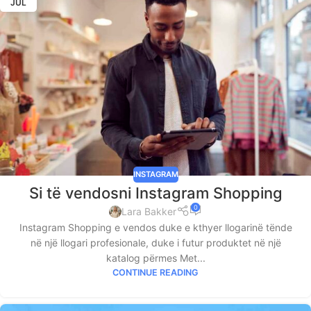
JUL
INSTAGRAM
Si të vendosni Instagram Shopping
0
Lara Bakker
Instagram Shopping e vendos duke e kthyer llogarinë tënde
në një llogari profesionale, duke i futur produktet në një
katalog përmes Met...
CONTINUE READING