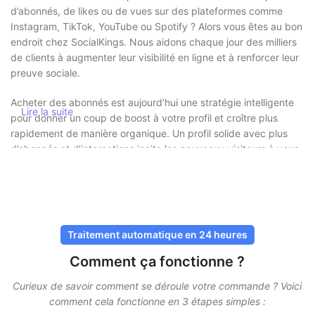
d’abonnés, de likes ou de vues sur des plateformes comme
Instagram, TikTok, YouTube ou Spotify ? Alors vous êtes au bon
endroit chez SocialKings. Nous aidons chaque jour des milliers
de clients à augmenter leur visibilité en ligne et à renforcer leur
preuve sociale.
Acheter des abonnés est aujourd’hui une stratégie intelligente
Lire la suite
pour donner un coup de boost à votre profil et croître plus
rapidement de manière organique. Un profil solide avec plus
d’abonnés et d’interactions incite les nouveaux visiteurs à vous
prendre plus au sérieux et à être plus enclins à vous suivre ou à
consulter votre contenu.
Acheter des abonnés en toute sécurité
sans risque
Traitement automatique en 24 heures
Comment ça fonctionne ?
Chez SocialKings, la sécurité est toujours une priorité. Vous
n’avez jamais besoin de partager votre mot de passe
, et
Curieux de savoir comment se déroule votre commande ? Voici
toutes les livraisons se font via des méthodes sûres et
comment cela fonctionne en 3 étapes simples :
éprouvées. Nos services sont conçus pour paraître aussi