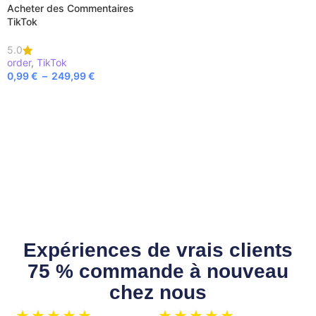
Acheter des Commentaires
TikTok
5.0
order
,
TikTok
0,99
€
–
249,99
€
CHOIX DES OPTIONS
Expériences de vrais clients
75 % commande à nouveau
chez nous
★
★
★
★
★
★
★
★
★
★