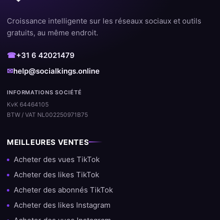
SocialKings
Croissance intelligente sur les réseaux sociaux et outils
Nous nous distinguons des autres fournisseurs par notre focus
gratuits, au même endroit.
sur la qualité et la satisfaction client. Avec des milliers de
commandes réussies et un grand pourcentage de clients
☎
+31 6 42021479
fidèles, nous savons exactement ce qui fonctionne.
✉
help@socialkings.online
✔️ Traitement rapide et automatique
INFORMATIONS SOCIÉTÉ
✔️ Aucun mot de passe requis
KvK 64464105
BTW / VAT NL002250971B75
✔️ Livraison sûre et stable
MEILLEURES VENTES
✔️ Assistance en cas de questions
Acheter des vues TikTok
✔️ Compatible avec toutes les grandes plateformes
Acheter des likes TikTok
Expérience et expertise dans la
Acheter des abonnés TikTok
croissance sur les réseaux sociaux
Acheter des likes Instagram