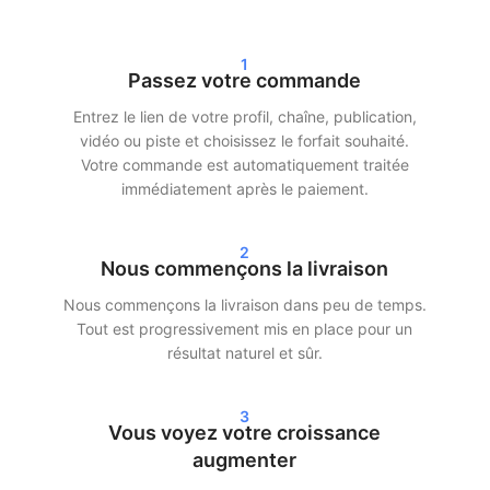
naturels que possible, afin que votre compte reste protégé.
1
De plus, nous travaillons avec une livraison progressive. Cela
Passez votre commande
signifie que vos abonnés, likes ou vues n’arrivent pas en une
seule fois, mais sont répartis dans le temps. Cela permet une
Entrez le lien de votre profil, chaîne, publication,
croissance réaliste et minimise les risques.
vidéo ou piste et choisissez le forfait souhaité.
Votre commande est automatiquement traitée
Livraison rapide et résultats réels
immédiatement après le paiement.
Après votre commande, nous commençons souvent la livraison
2
dans les 24 heures. Selon le forfait choisi, vous verrez des
Nous commençons la livraison
résultats clairs dans vos statistiques sous 24 à 72 heures. Que
Nous commençons la livraison dans peu de temps.
vous choisissiez d’acheter des abonnés Instagram, des vues
Tout est progressivement mis en place pour un
TikTok ou des streams Spotify — nous assurons une livraison
résultat naturel et sûr.
rapide et efficace.
Nos clients choisissent SocialKings parce que nous tenons nos
3
promesses :
une croissance réelle, un service transparent et
Vous voyez votre croissance
une qualité constante
.
augmenter