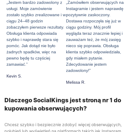
„Jestem bardzo zadowolony z
„Zamówiłem obserwujących na
usługi. Moje zamówienie
Instagramie i jestem naprawdę
zostało szybko zrealizowane i w
pozytywnie zaskoczony.
ciągu 24–48 godzin
Dostawa rozpoczęła się już w
zobaczyłem pierwsze rezultaty.
ciągu godziny. Mój profil
Obsługa klienta odpowiada
wygląda teraz znacznie lepiej i
szybko i naprawdę stara się
zauważam też, że mój zasięg
pomóc. Jak dotąd nie było
nieco się poprawia. Obsługa
żadnych spadków, więc na
klienta szybko odpowiedziała,
pewno będę tu częściej
gdy miałem pytanie.
zamawiać.”
Zdecydowanie jestem
zadowolony!”
Kevin S.
Melissa R.
Dlaczego SocialKings jest stroną nr 1 do
kupowania obserwujących?
Chcesz szybko i bezpiecznie zdobyć więcej obserwujących,
polubień lub wyświetleń na platformach takich jak Instagram,