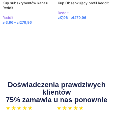
Kup subskrybentów kanału
Kup Obserwujący profil Reddit
Reddit
Reddit
Reddit
zł
7,96
–
zł
479,96
zł
3,96
–
zł
279,96
WYBIERZ OPCJE
WYBIERZ OPCJE
Doświadczenia prawdziwych
klientów
75% zamawia u nas ponownie
★
★
★
★
★
★
★
★
★
★