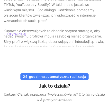
TikTok, YouTube czy Spotify? W takim razie jesteś we
właściwym miejscu – SocialKings. Codziennie pomagamy
tysiącom klientów zwiększać ich widoczność w internecie i
wzmacniać ich social proof.
Kupowanie obserwujących to obecnie sprytna strategia, aby
Czytaj dalej
nadać swojemu profilowi impuls i szybciej rosnąć organicznie.
Silny profil z większą liczbą obserwujących i interakcji sprawia,
że nowi odwiedzający traktują Cię poważniej i są bardziej
skłonni Cię obserwować lub oglądać Twoje treści.
Bezpieczne kupowanie obserwujących
bez ryzyka
24-godzinna automatyczna realizacja
W SocialKings bezpieczeństwo zawsze jest na pierwszym
Jak to działa?
miejscu. Nigdy
nie musisz udostępniać swojego hasła
, a
wszystkie dostawy odbywają się za pomocą bezpiecznych i
Ciekawi Cię, jak przebiega Twoje zamówienie? Oto jak to działa
sprawdzonych metod. Nasze usługi są zaprojektowane tak,
w 3 prostych krokach:
aby wyglądały jak najbardziej naturalnie, dzięki czemu Twoje
konto pozostaje chronione.