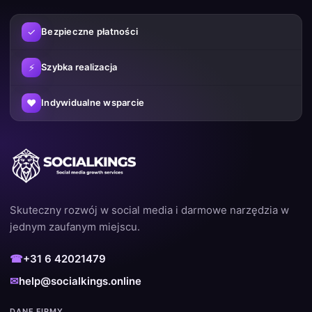
✓
Bezpieczne płatności
⚡
Szybka realizacja
♥
Indywidualne wsparcie
Skuteczny rozwój w social media i darmowe narzędzia w
jednym zaufanym miejscu.
☎
+31 6 42021479
✉
help@socialkings.online
DANE FIRMY