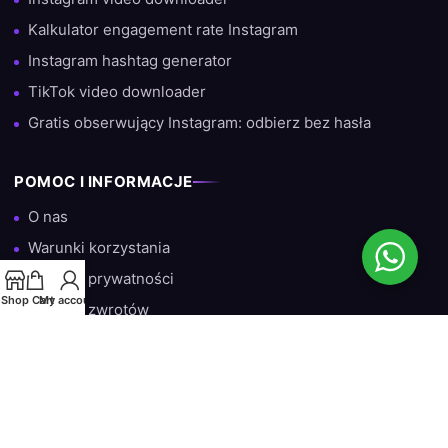
Kalkulator engagement rate Instagram
Instagram hashtag generator
TikTok video downloader
Gratis obserwujący Instagram: odbierz bez hasła
POMOC I INFORMACJE
O nas
Warunki korzystania
Polityka prywatności
Shop
Cart
My account
Polityka zwrotów
Indywidualne wsparcie
→