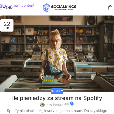
Skip to main content
MENU
22
LIP
SPOTIFY
Ile pieniędzy za stream na Spotify
0
Lara Bakker
Spotify nie płaci stałej kwoty za jeden stream. Do szybkiego