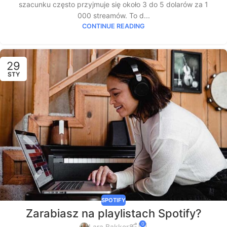
szacunku często przyjmuje się około 3 do 5 dolarów za 1
000 streamów. To d...
CONTINUE READING
29
STY
SPOTIFY
Zarabiasz na playlistach Spotify?
0
Lara Bakker