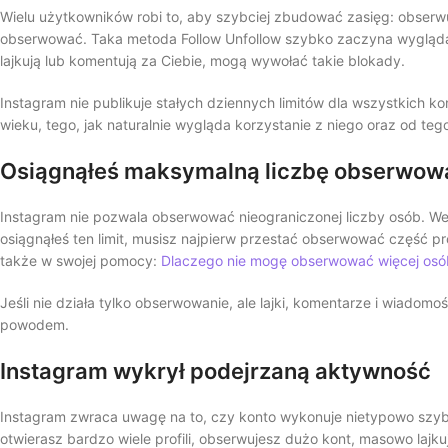
Wielu użytkowników robi to, aby szybciej zbudować zasięg: obserwują
obserwować. Taka metoda Follow Unfollow szybko zaczyna wyglądać
lajkują lub komentują za Ciebie, mogą wywołać takie blokady.
Instagram nie publikuje stałych dziennych limitów dla wszystkich ko
wieku, tego, jak naturalnie wygląda korzystanie z niego oraz od tego
Osiągnąłeś maksymalną liczbę obserwowa
Instagram nie pozwala obserwować nieograniczonej liczby osób. W
osiągnąłeś ten limit, musisz najpierw przestać obserwować część pr
także w swojej pomocy:
Dlaczego nie mogę obserwować więcej osó
Jeśli nie działa tylko obserwowanie, ale lajki, komentarze i wiadomo
powodem.
Instagram wykrył podejrzaną aktywność
Instagram zwraca uwagę na to, czy konto wykonuje nietypowo szybko 
otwierasz bardzo wiele profili, obserwujesz dużo kont, masowo lajk