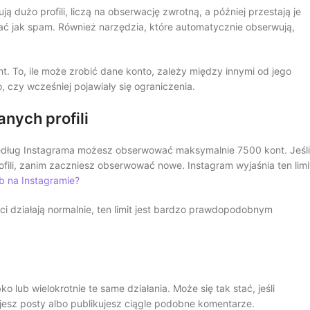
 dużo profili, liczą na obserwację zwrotną, a później przestają je
 jak spam. Również narzędzia, które automatycznie obserwują,
nt. To, ile może zrobić dane konto, zależy między innymi od jego
, czy wcześniej pojawiały się ograniczenia.
nych profili
edług Instagrama możesz obserwować maksymalnie 7500 kont. Jeśli
ofili, zanim zaczniesz obserwować nowe. Instagram wyjaśnia ten limi
b na Instagramie?
ści działają normalnie, ten limit jest bardzo prawdopodobnym
lub wielokrotnie te same działania. Może się tak stać, jeśli
ujesz posty albo publikujesz ciągle podobne komentarze.