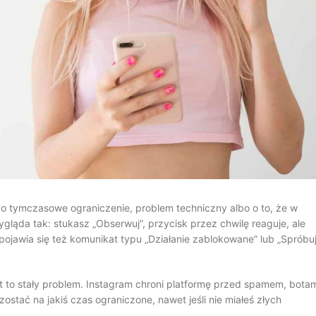
zi o tymczasowe ograniczenie, problem techniczny albo o to, że w
ląda tak: stukasz „Obserwuj”, przycisk przez chwilę reaguje, ale
pojawia się też komunikat typu „Działanie zablokowane” lub „Spróbu
st to stały problem. Instagram chroni platformę przed spamem, bota
tać na jakiś czas ograniczone, nawet jeśli nie miałeś złych