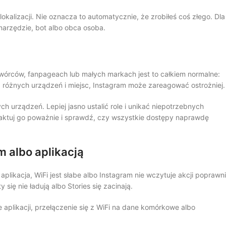
kalizacji. Nie oznacza to automatycznie, że zrobiłeś coś złego. Dla
narzędzie, bot albo obca osoba.
 twórców, fanpageach lub małych markach jest to całkiem normalne:
o z różnych urządzeń i miejsc, Instagram może zareagować ostrożniej.
 urządzeń. Lepiej jasno ustalić role i unikać niepotrzebnych
raktuj go poważnie i sprawdź, czy wszystkie dostępy naprawdę
 albo aplikacją
likacja, WiFi jest słabe albo Instagram nie wczytuje akcji poprawni
się nie ładują albo Stories się zacinają.
 aplikacji, przełączenie się z WiFi na dane komórkowe albo