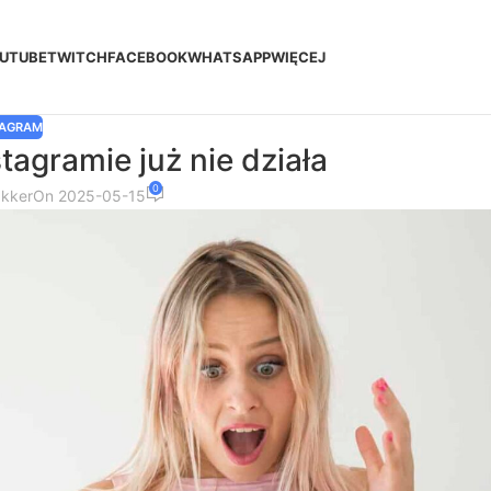
UTUBE
TWITCH
FACEBOOK
WHATSAPP
WIĘCEJ
TAGRAM
agramie już nie działa
0
akker
On 2025-05-15