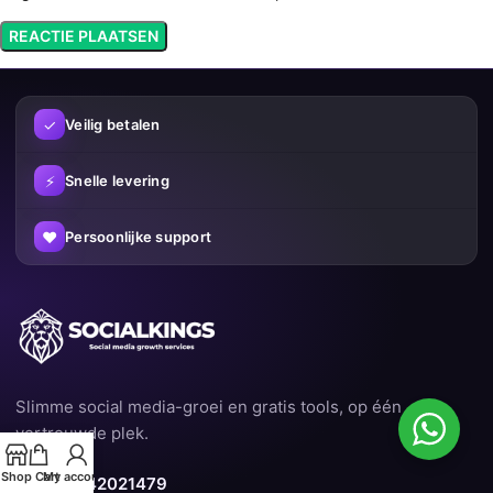
✓
Veilig betalen
⚡
Snelle levering
♥
Persoonlijke support
Slimme social media-groei en gratis tools, op één
vertrouwde plek.
Shop
Cart
My account
☎
+31 6 42021479