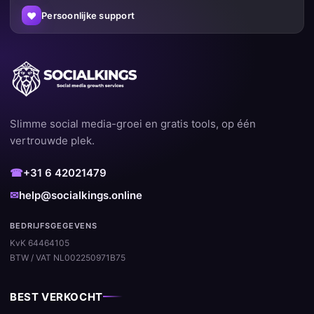
♥
Persoonlijke support
Slimme social media-groei en gratis tools, op één
vertrouwde plek.
☎
+31 6 42021479
✉
help@socialkings.online
BEDRIJFSGEGEVENS
KvK 64464105
BTW / VAT NL002250971B75
BEST VERKOCHT