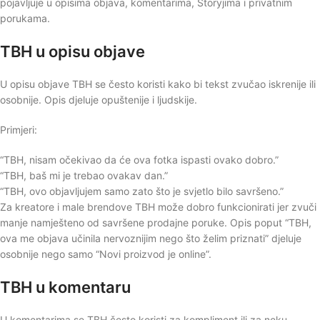
pojavljuje u opisima objava, komentarima, Storyjima i privatnim
porukama.
TBH u opisu objave
U opisu objave TBH se često koristi kako bi tekst zvučao iskrenije ili
osobnije. Opis djeluje opuštenije i ljudskije.
Primjeri:
“TBH, nisam očekivao da će ova fotka ispasti ovako dobro.”
“TBH, baš mi je trebao ovakav dan.”
“TBH, ovo objavljujem samo zato što je svjetlo bilo savršeno.”
Za kreatore i male brendove TBH može dobro funkcionirati jer zvuči
manje namješteno od savršene prodajne poruke. Opis poput “TBH,
ova me objava učinila nervoznijim nego što želim priznati” djeluje
osobnije nego samo “Novi proizvod je online”.
TBH u komentaru
U komentarima se TBH često koristi za kompliment ili za neku