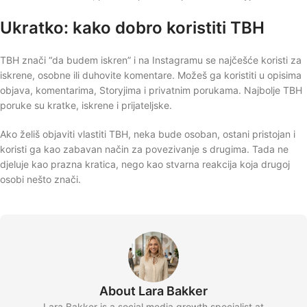
Ukratko: kako dobro koristiti TBH
TBH znači “da budem iskren” i na Instagramu se najčešće koristi za
iskrene, osobne ili duhovite komentare. Možeš ga koristiti u opisima
objava, komentarima, Storyjima i privatnim porukama. Najbolje TBH
poruke su kratke, iskrene i prijateljske.
Ako želiš objaviti vlastiti TBH, neka bude osoban, ostani pristojan i
koristi ga kao zabavan način za povezivanje s drugima. Tada ne
djeluje kao prazna kratica, nego kao stvarna reakcija koja drugoj
osobi nešto znači.
About Lara Bakker
Lara Bakker is a social media growth specialist at