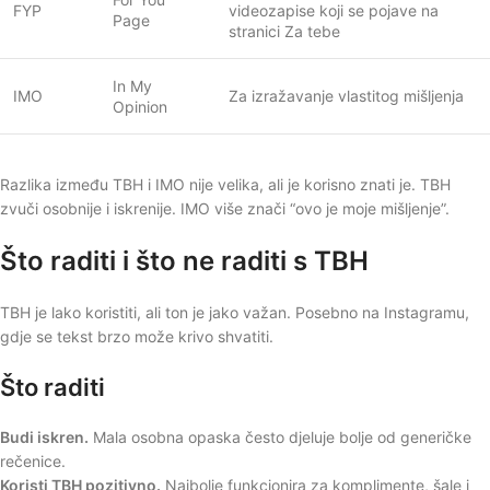
FYP
videozapise koji se pojave na
Page
stranici Za tebe
In My
IMO
Za izražavanje vlastitog mišljenja
Opinion
Razlika između TBH i IMO nije velika, ali je korisno znati je. TBH
zvuči osobnije i iskrenije. IMO više znači “ovo je moje mišljenje”.
Što raditi i što ne raditi s TBH
TBH je lako koristiti, ali ton je jako važan. Posebno na Instagramu,
gdje se tekst brzo može krivo shvatiti.
Što raditi
Budi iskren.
Mala osobna opaska često djeluje bolje od generičke
rečenice.
Koristi TBH pozitivno.
Najbolje funkcionira za komplimente, šale i