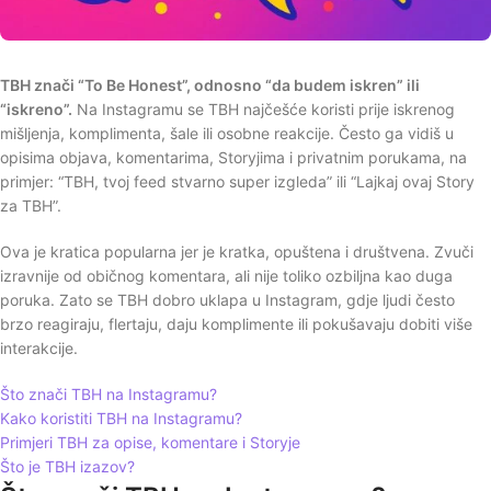
TBH znači “To Be Honest”, odnosno “da budem iskren” ili
“iskreno”.
Na Instagramu se TBH najčešće koristi prije iskrenog
mišljenja, komplimenta, šale ili osobne reakcije. Često ga vidiš u
opisima objava, komentarima, Storyjima i privatnim porukama, na
primjer: “TBH, tvoj feed stvarno super izgleda” ili “Lajkaj ovaj Story
za TBH”.
Ova je kratica popularna jer je kratka, opuštena i društvena. Zvuči
izravnije od običnog komentara, ali nije toliko ozbiljna kao duga
poruka. Zato se TBH dobro uklapa u Instagram, gdje ljudi često
brzo reagiraju, flertaju, daju komplimente ili pokušavaju dobiti više
interakcije.
Što znači TBH na Instagramu?
Kako koristiti TBH na Instagramu?
Primjeri TBH za opise, komentare i Storyje
Što je TBH izazov?