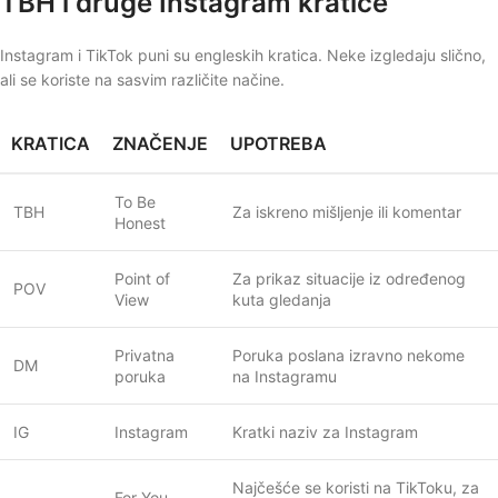
TBH i druge Instagram kratice
Instagram i TikTok puni su engleskih kratica. Neke izgledaju slično,
ali se koriste na sasvim različite načine.
KRATICA
ZNAČENJE
UPOTREBA
To Be
TBH
Za iskreno mišljenje ili komentar
Honest
Point of
Za prikaz situacije iz određenog
POV
View
kuta gledanja
Privatna
Poruka poslana izravno nekome
DM
poruka
na Instagramu
IG
Instagram
Kratki naziv za Instagram
Najčešće se koristi na TikToku, za
For You