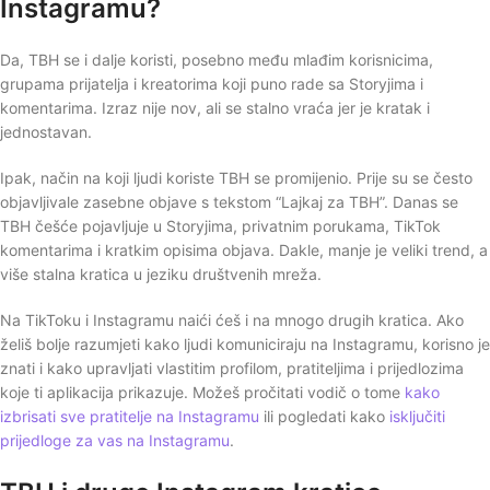
Instagramu?
Da, TBH se i dalje koristi, posebno među mlađim korisnicima,
grupama prijatelja i kreatorima koji puno rade sa Storyjima i
komentarima. Izraz nije nov, ali se stalno vraća jer je kratak i
jednostavan.
Ipak, način na koji ljudi koriste TBH se promijenio. Prije su se često
objavljivale zasebne objave s tekstom “Lajkaj za TBH”. Danas se
TBH češće pojavljuje u Storyjima, privatnim porukama, TikTok
komentarima i kratkim opisima objava. Dakle, manje je veliki trend, a
više stalna kratica u jeziku društvenih mreža.
Na TikToku i Instagramu naići ćeš i na mnogo drugih kratica. Ako
želiš bolje razumjeti kako ljudi komuniciraju na Instagramu, korisno je
znati i kako upravljati vlastitim profilom, pratiteljima i prijedlozima
koje ti aplikacija prikazuje. Možeš pročitati vodič o tome
kako
izbrisati sve pratitelje na Instagramu
ili pogledati kako
isključiti
prijedloge za vas na Instagramu
.