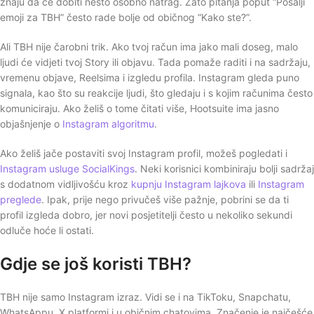
znaju da će dobiti nešto osobno natrag. Zato pitanja poput “Pošalji
emoji za TBH” često rade bolje od običnog “Kako ste?”.
Ali TBH nije čarobni trik. Ako tvoj račun ima jako mali doseg, malo
ljudi će vidjeti tvoj Story ili objavu. Tada pomaže raditi i na sadržaju,
vremenu objave, Reelsima i izgledu profila. Instagram gleda puno
signala, kao što su reakcije ljudi, što gledaju i s kojim računima često
komuniciraju. Ako želiš o tome čitati više, Hootsuite ima jasno
objašnjenje o
Instagram algoritmu
.
Ako želiš jače postaviti svoj Instagram profil, možeš pogledati i
Instagram usluge SocialKings
. Neki korisnici kombiniraju bolji sadržaj
s dodatnom vidljivošću kroz
kupnju Instagram lajkova
ili
Instagram
preglede
. Ipak, prije nego privučeš više pažnje, pobrini se da ti
profil izgleda dobro, jer novi posjetitelji često u nekoliko sekundi
odluče hoće li ostati.
Gdje se još koristi TBH?
TBH nije samo Instagram izraz. Vidi se i na TikToku, Snapchatu,
WhatsAppu, X platformi i u običnim chatovima. Značenje je najčešće