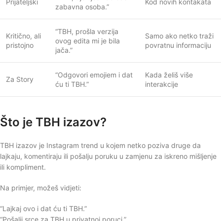
Prijateljski
Kod novih kontakata
zabavna osoba.”
“TBH, prošla verzija
Kritično, ali
Samo ako netko traži
ovog edita mi je bila
pristojno
povratnu informaciju
jača.”
“Odgovori emojiem i dat
Kada želiš više
Za Story
ću ti TBH.”
interakcije
Što je TBH izazov?
TBH izazov je Instagram trend u kojem netko poziva druge da
lajkaju, komentiraju ili pošalju poruku u zamjenu za iskreno mišljenje
ili kompliment.
Na primjer, možeš vidjeti:
“Lajkaj ovo i dat ću ti TBH.”
“Pošalji srce za TBH u privatnoj poruci.”