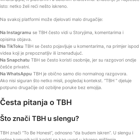
isto: netko želi reći nešto iskreno.
Na svakoj platformi može djelovati malo drugačije:
Na Instagramu
se TBH često vidi u Storyjima, komentarima i
opisima objava.
Na TikToku
TBH se često pojavljuje u komentarima, na primjer ispod
videa koji je prepoznatljiv ili iznenađujuć.
Na Snapchatu
TBH se često koristi osobnije, jer su razgovori ondje
češće privatni.
Na WhatsAppu
TBH je obično samo dio normalnog razgovora.
Ako nisi siguran što netko misli, pogledaj kontekst. “TBH ” djeluje
potpuno drugačije od ozbiljne poruke bez emojija.
Česta pitanja o TBH
Što znači TBH u slengu?
TBH znači “To Be Honest”, odnosno “da budem iskren”. U slengu i
online komunikaciji koristi se kao uvod u iskreno mišljenje,