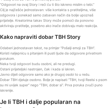
“Odgovori na ovaj Story i reći ću ti što iskreno mislim o tebi.”
Cilj je najčešće jednostavan: više kontakta s pratiteljima, više
odgovora i ponekad samo zabavan način da bolje upoznaš
prijatelje. Kreatorima takav Story može pomoći da ponovno
aktiviraju pratitelje, posebno ako inače dobivaju malo reakcija.
Kako napraviti dobar TBH Story
Odaberi jednostavan tekst, na primjer “Pošalji emoji za TBH”.
Koristi naljepnicu s pitanjem ili pusti ljude da odgovore privatnom
porukom.
Neka tvoji odgovori budu osobni, ali ne predugi.
Ostani prijateljski nastrojen, čak i kada si iskren.
Javno dijeli odgovore samo ako je drugoj osobi to u redu.
Dobar TBH djeluje osobno. Bolje je napisati “TBH, tvoji Reelsi s psom
su mi uvijek super” nego “TBH, dobar si”. Prva poruka zvuči puno
iskrenije.
Je li TBH i dalje popularan na