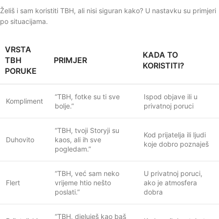
Želiš i sam koristiti TBH, ali nisi siguran kako? U nastavku su primjeri
po situacijama.
VRSTA
KADA TO
TBH
PRIMJER
KORISTITI?
PORUKE
“TBH, fotke su ti sve
Ispod objave ili u
Kompliment
bolje.”
privatnoj poruci
“TBH, tvoji Storyji su
Kod prijatelja ili ljudi
Duhovito
kaos, ali ih sve
koje dobro poznaješ
pogledam.”
“TBH, već sam neko
U privatnoj poruci,
Flert
vrijeme htio nešto
ako je atmosfera
poslati.”
dobra
“TBH, djeluješ kao baš