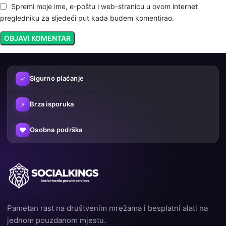
Spremi moje ime, e-poštu i web-stranicu u ovom internet
pregledniku za sljedeći put kada budem komentirao.
✓
Sigurno plaćanje
⚡
Brza isporuka
♥
Osobna podrška
Pametan rast na društvenim mrežama i besplatni alati na
jednom pouzdanom mjestu.