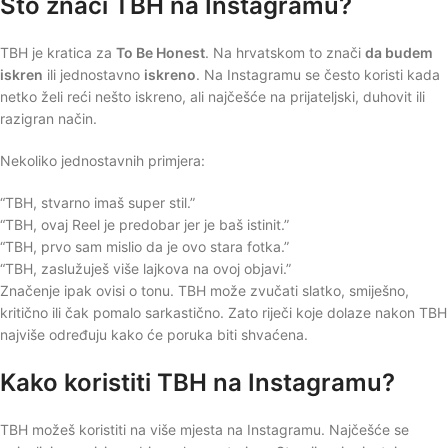
Što znači TBH na Instagramu?
TBH je kratica za
To Be Honest
. Na hrvatskom to znači
da budem
iskren
ili jednostavno
iskreno
. Na Instagramu se često koristi kada
netko želi reći nešto iskreno, ali najčešće na prijateljski, duhovit ili
razigran način.
Nekoliko jednostavnih primjera:
“TBH, stvarno imaš super stil.”
“TBH, ovaj Reel je predobar jer je baš istinit.”
“TBH, prvo sam mislio da je ovo stara fotka.”
“TBH, zaslužuješ više lajkova na ovoj objavi.”
Značenje ipak ovisi o tonu. TBH može zvučati slatko, smiješno,
kritično ili čak pomalo sarkastično. Zato riječi koje dolaze nakon TBH
najviše određuju kako će poruka biti shvaćena.
Kako koristiti TBH na Instagramu?
TBH možeš koristiti na više mjesta na Instagramu. Najčešće se