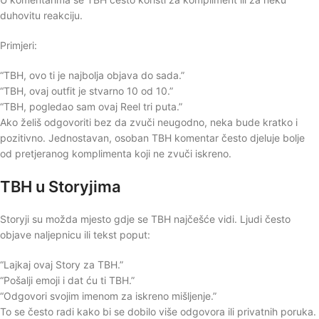
duhovitu reakciju.
Primjeri:
“TBH, ovo ti je najbolja objava do sada.”
“TBH, ovaj outfit je stvarno 10 od 10.”
“TBH, pogledao sam ovaj Reel tri puta.”
Ako želiš odgovoriti bez da zvuči neugodno, neka bude kratko i
pozitivno. Jednostavan, osoban TBH komentar često djeluje bolje
od pretjeranog komplimenta koji ne zvuči iskreno.
TBH u Storyjima
Storyji su možda mjesto gdje se TBH najčešće vidi. Ljudi često
objave naljepnicu ili tekst poput:
“Lajkaj ovaj Story za TBH.”
“Pošalji emoji i dat ću ti TBH.”
“Odgovori svojim imenom za iskreno mišljenje.”
To se često radi kako bi se dobilo više odgovora ili privatnih poruka.