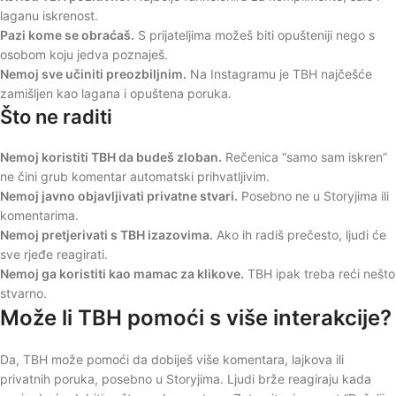
laganu iskrenost.
Pazi kome se obraćaš.
S prijateljima možeš biti opušteniji nego s
osobom koju jedva poznaješ.
Nemoj sve učiniti preozbiljnim.
Na Instagramu je TBH najčešće
zamišljen kao lagana i opuštena poruka.
Što ne raditi
Nemoj koristiti TBH da budeš zloban.
Rečenica “samo sam iskren”
ne čini grub komentar automatski prihvatljivim.
Nemoj javno objavljivati privatne stvari.
Posebno ne u Storyjima ili
komentarima.
Nemoj pretjerivati s TBH izazovima.
Ako ih radiš prečesto, ljudi će
sve rjeđe reagirati.
Nemoj ga koristiti kao mamac za klikove.
TBH ipak treba reći nešto
stvarno.
Može li TBH pomoći s više interakcije?
Da, TBH može pomoći da dobiješ više komentara, lajkova ili
privatnih poruka, posebno u Storyjima. Ljudi brže reagiraju kada