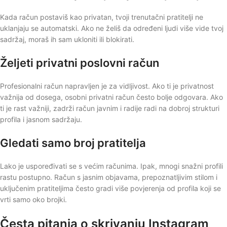
Kada račun postaviš kao privatan, tvoji trenutačni pratitelji ne
uklanjaju se automatski. Ako ne želiš da određeni ljudi više vide tvoj
sadržaj, moraš ih sam ukloniti ili blokirati.
Željeti privatni poslovni račun
Profesionalni račun napravljen je za vidljivost. Ako ti je privatnost
važnija od dosega, osobni privatni račun često bolje odgovara. Ako
ti je rast važniji, zadrži račun javnim i radije radi na dobroj strukturi
profila i jasnom sadržaju.
Gledati samo broj pratitelja
Lako je uspoređivati se s većim računima. Ipak, mnogi snažni profili
rastu postupno. Račun s jasnim objavama, prepoznatljivim stilom i
uključenim pratiteljima često gradi više povjerenja od profila koji se
vrti samo oko brojki.
Česta pitanja o skrivanju Instagram