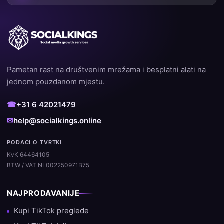
Pametan rast na društvenim mrežama i besplatni alati na
jednom pouzdanom mjestu.
☎
+31 6 42021479
✉
help@socialkings.online
PODACI O TVRTKI
KvK 64464105
BTW / VAT NL002250971B75
NAJPRODAVANIJE
Kupi TikTok preglede