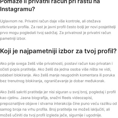
Pomaže li privatni račun pri rastu na
Instagramu?
Uglavnom ne. Privatni račun daje više kontrole, ali otežava
otkrivanje profila. Za rast je javni profil često bolji jer novi posjetitelji
prvo mogu pogledati tvoj sadržaj. Za privatnost je privatni račun
pametniji izbor.
Koji je najpametniji izbor za tvoj profil?
Ako prije svega želiš više privatnosti, postavi račun kao privatan i
očisti popis pratitelja. Ako želiš da jedna osoba više ništa ne vidi,
odaberi blokiranje. Ako želiš manje neugodnih komentara ili poruka
bez trenutnog blokiranja, ograničavanje je dobar međukorak.
Ako želiš sakriti pratitelje jer nisi siguran u svoj broj, pogledaj i profil
kao cjelinu. Jasna biografija, snažni Reels videozapisi,
prepoznatljive objave i stvarna interakcija čine puno veću razliku od
samog broja na vrhu profila. Broj pratitelja ne možeš isključiti, ali
možeš učiniti da tvoj profil izgleda jače, sigurnije i ugodnije.