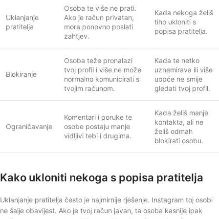
Osoba te više ne prati.
Kada nekoga želiš
Uklanjanje
Ako je račun privatan,
tiho ukloniti s
pratitelja
mora ponovno poslati
popisa pratitelja.
zahtjev.
Osoba teže pronalazi
Kada te netko
tvoj profil i više ne može
uznemirava ili više
Blokiranje
normalno komunicirati s
uopće ne smije
tvojim računom.
gledati tvoj profil.
Kada želiš manje
Komentari i poruke te
kontakta, ali ne
Ograničavanje
osobe postaju manje
želiš odmah
vidljivi tebi i drugima.
blokirati osobu.
Kako ukloniti nekoga s popisa pratitelja
Uklanjanje pratitelja često je najmirnije rješenje. Instagram toj osobi
ne šalje obavijest. Ako je tvoj račun javan, ta osoba kasnije ipak