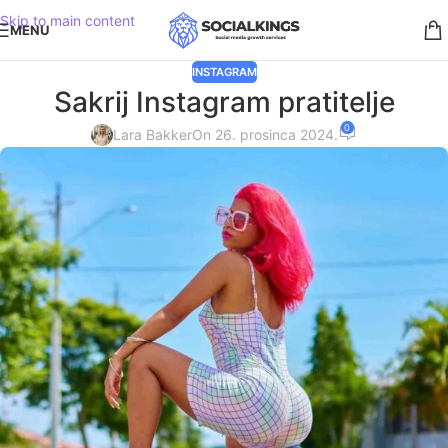
Skip to main content
MENU
INSTAGRAM
Sakrij Instagram pratitelje
0
Lara Bakker
On 26. prosinca 2024.