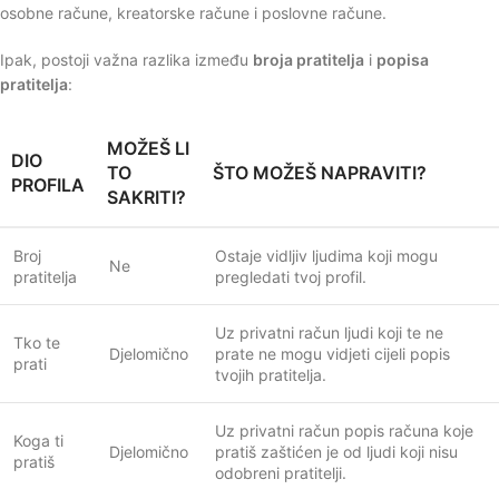
osobne račune, kreatorske račune i poslovne račune.
Ipak, postoji važna razlika između
broja pratitelja
i
popisa
pratitelja
:
MOŽEŠ LI
DIO
TO
ŠTO MOŽEŠ NAPRAVITI?
PROFILA
SAKRITI?
Broj
Ostaje vidljiv ljudima koji mogu
Ne
pratitelja
pregledati tvoj profil.
Uz privatni račun ljudi koji te ne
Tko te
Djelomično
prate ne mogu vidjeti cijeli popis
prati
tvojih pratitelja.
Uz privatni račun popis računa koje
Koga ti
Djelomično
pratiš zaštićen je od ljudi koji nisu
pratiš
odobreni pratitelji.