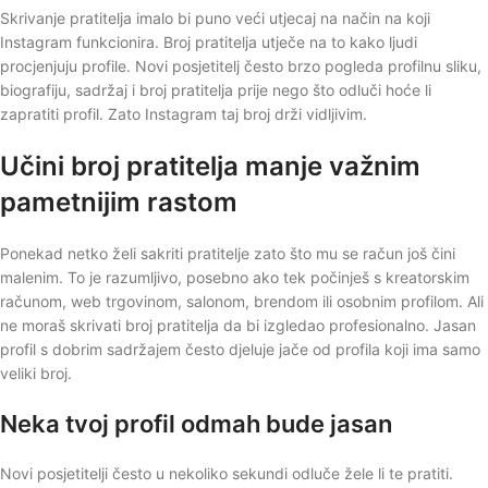
Skrivanje pratitelja imalo bi puno veći utjecaj na način na koji
Instagram funkcionira. Broj pratitelja utječe na to kako ljudi
procjenjuju profile. Novi posjetitelj često brzo pogleda profilnu sliku,
biografiju, sadržaj i broj pratitelja prije nego što odluči hoće li
zapratiti profil. Zato Instagram taj broj drži vidljivim.
Učini broj pratitelja manje važnim
pametnijim rastom
Ponekad netko želi sakriti pratitelje zato što mu se račun još čini
malenim. To je razumljivo, posebno ako tek počinješ s kreatorskim
računom, web trgovinom, salonom, brendom ili osobnim profilom. Ali
ne moraš skrivati broj pratitelja da bi izgledao profesionalno. Jasan
profil s dobrim sadržajem često djeluje jače od profila koji ima samo
veliki broj.
Neka tvoj profil odmah bude jasan
Novi posjetitelji često u nekoliko sekundi odluče žele li te pratiti.