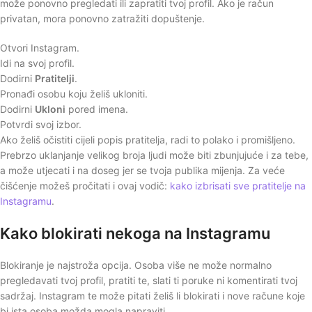
može ponovno pregledati ili zapratiti tvoj profil. Ako je račun
privatan, mora ponovno zatražiti dopuštenje.
Otvori Instagram.
Idi na svoj profil.
Dodirni
Pratitelji
.
Pronađi osobu koju želiš ukloniti.
Dodirni
Ukloni
pored imena.
Potvrdi svoj izbor.
Ako želiš očistiti cijeli popis pratitelja, radi to polako i promišljeno.
Prebrzo uklanjanje velikog broja ljudi može biti zbunjujuće i za tebe,
a može utjecati i na doseg jer se tvoja publika mijenja. Za veće
čišćenje možeš pročitati i ovaj vodič:
kako izbrisati sve pratitelje na
Instagramu
.
Kako blokirati nekoga na Instagramu
Blokiranje je najstroža opcija. Osoba više ne može normalno
pregledavati tvoj profil, pratiti te, slati ti poruke ni komentirati tvoj
sadržaj. Instagram te može pitati želiš li blokirati i nove račune koje
bi ista osoba možda mogla napraviti.