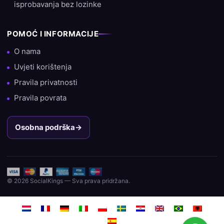
isprobavanja bez lozinke
POMOĆ I INFORMACIJE
O nama
Uvjeti korištenja
Pravila privatnosti
Pravila povrata
Osobna podrška
→
© 2026 SocialKings — Sva prava pridržana.