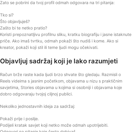
Zato se pobrini da tvoj profil odmah odgovara na tri pitanja:
Tko si?
Što objavljuješ?
Zašto bi te netko pratio?
Koristi prepoznatljivu profilnu sliku, kratku biografiju i jasne istaknute
priče. Ako imaš tvrtku, odmah pokaži što nudiš i kome. Ako si
kreator, pokaži koji stil ili teme ljudi mogu očekivati.
Objavljuj sadržaj koji je lako razumjeti
Račun brže raste kada ljudi brzo shvate što gledaju. Razmisli o
Reels videima s jasnim početkom, objavama u nizu s praktičnim
savjetima, Stories objavama u kojima si osobniji i objavama koje
dobro odgovaraju tvojoj ciljnoj publici.
Nekoliko jednostavnih ideja za sadržaj:
Pokaži prije i poslije.
Podijeli kratak savjet koji netko može odmah upotrijebiti.
Odgovori na pitanje koje često dobivaš.