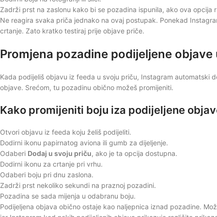
Zadrži prst na zaslonu kako bi se pozadina ispunila, ako ova opcija r
Ne reagira svaka priča jednako na ovaj postupak. Ponekad Instagram 
crtanje. Zato kratko testiraj prije objave priče.
Promjena pozadine podijeljene objave u
Kada podijeliš objavu iz feeda u svoju priču, Instagram automatski d
objave. Srećom, tu pozadinu obično možeš promijeniti.
Kako promijeniti boju iza podijeljene objav
Otvori objavu iz feeda koju želiš podijeliti.
Dodirni ikonu papirnatog aviona ili gumb za dijeljenje.
Odaberi
Dodaj u svoju priču
, ako je ta opcija dostupna.
Dodirni ikonu za crtanje pri vrhu.
Odaberi boju pri dnu zaslona.
Zadrži prst nekoliko sekundi na praznoj pozadini.
Pozadina se sada mijenja u odabranu boju.
Podijeljena objava obično ostaje kao naljepnica iznad pozadine. Možeš j