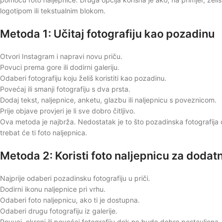
logotipom ili tekstualnim blokom.
Metoda 1: Učitaj fotografiju kao pozadinu
Otvori Instagram i napravi novu priču.
Povuci prema gore ili dodirni galeriju.
Odaberi fotografiju koju želiš koristiti kao pozadinu.
Povećaj ili smanji fotografiju s dva prsta.
Dodaj tekst, naljepnice, anketu, glazbu ili naljepnicu s poveznicom.
Prije objave provjeri je li sve dobro čitljivo.
Ova metoda je najbrža. Nedostatak je to što pozadinska fotografija od
trebat će ti foto naljepnica.
Metoda 2: Koristi foto naljepnicu za dodatn
Najprije odaberi pozadinsku fotografiju u priči.
Dodirni ikonu naljepnice pri vrhu.
Odaberi foto naljepnicu, ako ti je dostupna.
Odaberi drugu fotografiju iz galerije.
Povuci, okreni ili povećaj fotografiju dok ne bude dobro postavljena.