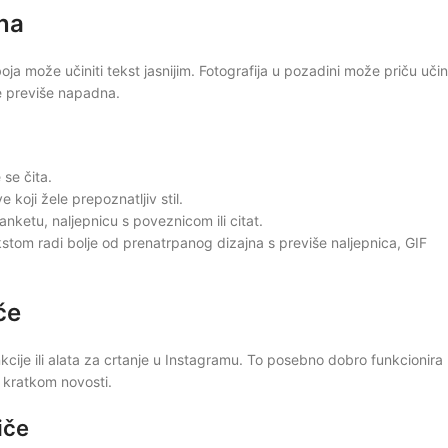
na
ja može učiniti tekst jasnijim. Fotografija u pozadini može priču učini
e previše napadna.
 se čita.
 koji žele prepoznatljiv stil.
nketu, naljepnicu s poveznicom ili citat.
stom radi bolje od prenatrpanog dizajna s previše naljepnica, GIF
če
kcije ili alata za crtanje u Instagramu. To posebno dobro funkcionira
i kratkom novosti.
iče