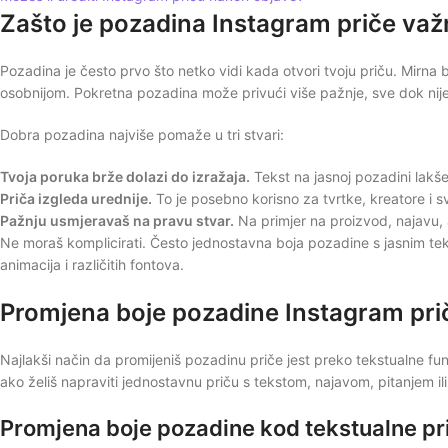
Zašto je pozadina Instagram priče važ
Pozadina je često prvo što netko vidi kada otvori tvoju priču. Mirna bo
osobnijom. Pokretna pozadina može privući više pažnje, sve dok nij
Dobra pozadina najviše pomaže u tri stvari:
Tvoja poruka brže dolazi do izražaja.
Tekst na jasnoj pozadini lakše
Priča izgleda urednije.
To je posebno korisno za tvrtke, kreatore i sve
Pažnju usmjeravaš na pravu stvar.
Na primjer na proizvod, najavu, a
Ne moraš komplicirati. Često jednostavna boja pozadine s jasnim tek
animacija i različitih fontova.
Promjena boje pozadine Instagram pri
Najlakši način da promijeniš pozadinu priče jest preko tekstualne fun
ako želiš napraviti jednostavnu priču s tekstom, najavom, pitanjem il
Promjena boje pozadine kod tekstualne pr