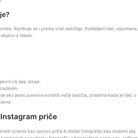
e.
je?
gumbe. Razlikuje se i prema vrsti sadržaja. Podijeljeni reel, uspomena,
 objave iz feeda.
.
avni cilj lijep dizajn.
pozadinom.
 ako jasno ponovno koristiš nečiji sadržaj, posebno kada je riječ o
obama.
u Instagram priče
titi izravno kao osnovu priče ili dodati fotografiju kao dodatni sloj
 kombinirati pozadinsku fotografiju s fotografijom proizvoda, selfijem