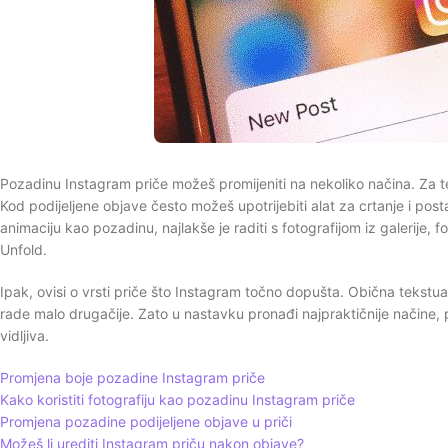
Pozadinu Instagram priče možeš promijeniti na nekoliko načina. Za 
Kod podijeljene objave često možeš upotrijebiti alat za crtanje i postav
animaciju kao pozadinu, najlakše je raditi s fotografijom iz galerije, f
Unfold.
Ipak, ovisi o vrsti priče što Instagram točno dopušta. Obična tekstual
rade malo drugačije. Zato u nastavku pronađi najpraktičnije načine, pl
vidljiva.
Promjena boje pozadine Instagram priče
Kako koristiti fotografiju kao pozadinu Instagram priče
Promjena pozadine podijeljene objave u priči
Možeš li urediti Instagram priču nakon objave?