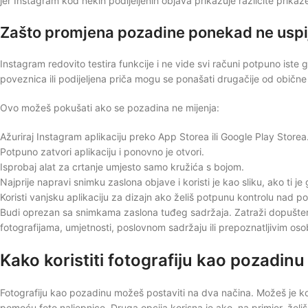
jer Instagram kod nekih podijeljenih objava prikazuje različite prikaz
Zašto promjena pozadine ponekad ne uspi
Instagram redovito testira funkcije i ne vide svi računi potpuno iste 
poveznica ili podijeljena priča mogu se ponašati drugačije od obične
Ovo možeš pokušati ako se pozadina ne mijenja:
Ažuriraj Instagram aplikaciju preko App Storea ili Google Play Storea
Potpuno zatvori aplikaciju i ponovno je otvori.
Isprobaj alat za crtanje umjesto samo kružića s bojom.
Najprije napravi snimku zaslona objave i koristi je kao sliku, ako ti je gl
Koristi vanjsku aplikaciju za dizajn ako želiš potpunu kontrolu nad 
Budi oprezan sa snimkama zaslona tuđeg sadržaja. Zatraži dopuštenje
fotografijama, umjetnosti, poslovnom sadržaju ili prepoznatljivim os
Kako koristiti fotografiju kao pozadin
Fotografiju kao pozadinu možeš postaviti na dva načina. Možeš je koris
pomoću foto naljepnice. Druga opcija korisna je ako, na primjer, želiš