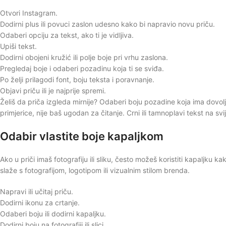
Otvori Instagram.
Dodirni plus ili povuci zaslon udesno kako bi napravio novu priču.
Odaberi opciju za tekst, ako ti je vidljiva.
Upiši tekst.
Dodirni obojeni kružić ili polje boje pri vrhu zaslona.
Pregledaj boje i odaberi pozadinu koja ti se sviđa.
Po želji prilagodi font, boju teksta i poravnanje.
Objavi priču ili je najprije spremi.
Želiš da priča izgleda mirnije? Odaberi boju pozadine koja ima dovoljn
primjerice, nije baš ugodan za čitanje. Crni ili tamnoplavi tekst na svij
Odabir vlastite boje kapaljkom
Ako u priči imaš fotografiju ili sliku, često možeš koristiti kapaljku k
slaže s fotografijom, logotipom ili vizualnim stilom brenda.
Napravi ili učitaj priču.
Dodirni ikonu za crtanje.
Odaberi boju ili dodirni kapaljku.
Dodirni boju na fotografiji ili slici.