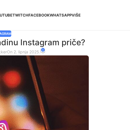
UTUBE
TWITCH
FACEBOOK
WHATSAPP
VIŠE
TAGRAM
adinu Instagram priče?
0
kker
On 2. lipnja 2025.