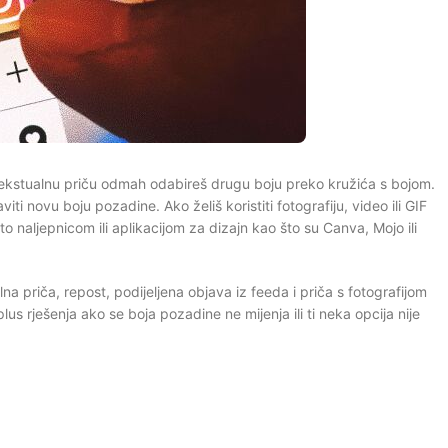
tekstualnu priču odmah odabireš drugu boju preko kružića s bojom.
iti novu boju pozadine. Ako želiš koristiti fotografiju, video ili GIF
oto naljepnicom ili aplikacijom za dizajn kao što su Canva, Mojo ili
na priča, repost, podijeljena objava iz feeda i priča s fotografijom
us rješenja ako se boja pozadine ne mijenja ili ti neka opcija nije