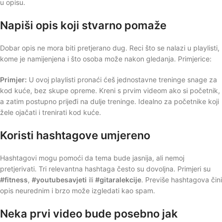
u opisu.
Napiši opis koji stvarno pomaže
Dobar opis ne mora biti pretjerano dug. Reci što se nalazi u playlisti,
kome je namijenjena i što osoba može nakon gledanja. Primjerice:
Primjer:
U ovoj playlisti pronaći ćeš jednostavne treninge snage za
kod kuće, bez skupe opreme. Kreni s prvim videom ako si početnik,
a zatim postupno prijeđi na dulje treninge. Idealno za početnike koji
žele ojačati i trenirati kod kuće.
Koristi hashtagove umjereno
Hashtagovi mogu pomoći da tema bude jasnija, ali nemoj
pretjerivati. Tri relevantna hashtaga često su dovoljna. Primjeri su
#fitness
,
#youtubesavjeti
ili
#gitaralekcije
. Previše hashtagova čini
opis neurednim i brzo može izgledati kao spam.
Neka prvi video bude posebno jak