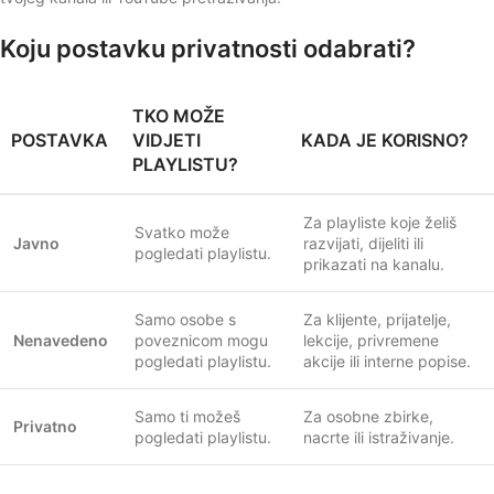
Koju postavku privatnosti odabrati?
TKO MOŽE
POSTAVKA
VIDJETI
KADA JE KORISNO?
PLAYLISTU?
Za playliste koje želiš
Svatko može
Javno
razvijati, dijeliti ili
pogledati playlistu.
prikazati na kanalu.
Samo osobe s
Za klijente, prijatelje,
Nenavedeno
poveznicom mogu
lekcije, privremene
pogledati playlistu.
akcije ili interne popise.
Samo ti možeš
Za osobne zbirke,
Privatno
pogledati playlistu.
nacrte ili istraživanje.