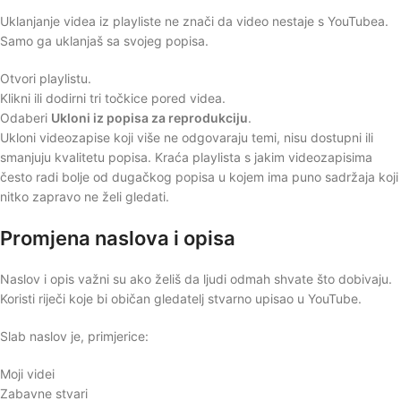
Uklanjanje videa iz playliste ne znači da video nestaje s YouTubea.
Samo ga uklanjaš sa svojeg popisa.
Otvori playlistu.
Klikni ili dodirni tri točkice pored videa.
Odaberi
Ukloni iz popisa za reprodukciju
.
Ukloni videozapise koji više ne odgovaraju temi, nisu dostupni ili
smanjuju kvalitetu popisa. Kraća playlista s jakim videozapisima
često radi bolje od dugačkog popisa u kojem ima puno sadržaja koji
nitko zapravo ne želi gledati.
Promjena naslova i opisa
Naslov i opis važni su ako želiš da ljudi odmah shvate što dobivaju.
Koristi riječi koje bi običan gledatelj stvarno upisao u YouTube.
Slab naslov je, primjerice:
Moji videi
Zabavne stvari