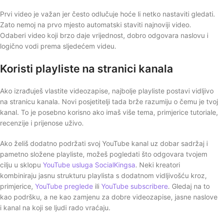
Prvi video je važan jer često odlučuje hoće li netko nastaviti gledati.
Zato nemoj na prvo mjesto automatski staviti najnoviji video.
Odaberi video koji brzo daje vrijednost, dobro odgovara naslovu i
logično vodi prema sljedećem videu.
Koristi playliste na stranici kanala
Ako izrađuješ vlastite videozapise, najbolje playliste postavi vidljivo
na stranicu kanala. Novi posjetitelji tada brže razumiju o čemu je tvoj
kanal. To je posebno korisno ako imaš više tema, primjerice tutoriale,
recenzije i prijenose uživo.
Ako želiš dodatno podržati svoj YouTube kanal uz dobar sadržaj i
pametno složene playliste, možeš pogledati što odgovara tvojem
cilju u sklopu
YouTube usluga SocialKingsa
. Neki kreatori
kombiniraju jasnu strukturu playlista s dodatnom vidljivošću kroz,
primjerice,
YouTube preglede
ili
YouTube subscribere
. Gledaj na to
kao podršku, a ne kao zamjenu za dobre videozapise, jasne naslove
i kanal na koji se ljudi rado vraćaju.