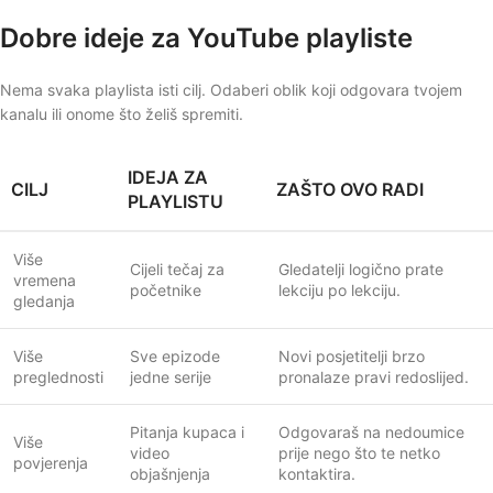
Dobre ideje za YouTube playliste
Nema svaka playlista isti cilj. Odaberi oblik koji odgovara tvojem
kanalu ili onome što želiš spremiti.
IDEJA ZA
CILJ
ZAŠTO OVO RADI
PLAYLISTU
Više
Cijeli tečaj za
Gledatelji logično prate
vremena
početnike
lekciju po lekciju.
gledanja
Više
Sve epizode
Novi posjetitelji brzo
preglednosti
jedne serije
pronalaze pravi redoslijed.
Pitanja kupaca i
Odgovaraš na nedoumice
Više
video
prije nego što te netko
povjerenja
objašnjenja
kontaktira.