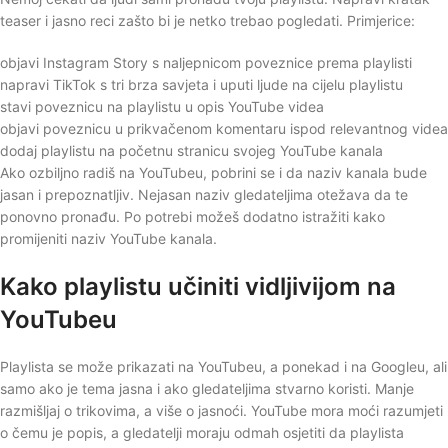
teaser i jasno reci zašto bi je netko trebao pogledati. Primjerice:
objavi Instagram Story s naljepnicom poveznice prema playlisti
napravi TikTok s tri brza savjeta i uputi ljude na cijelu playlistu
stavi poveznicu na playlistu u opis YouTube videa
objavi poveznicu u prikvačenom komentaru ispod relevantnog videa
dodaj playlistu na početnu stranicu svojeg YouTube kanala
Ako ozbiljno radiš na YouTubeu, pobrini se i da naziv kanala bude
jasan i prepoznatljiv. Nejasan naziv gledateljima otežava da te
ponovno pronađu. Po potrebi možeš dodatno istražiti kako
promijeniti naziv YouTube kanala.
Kako playlistu učiniti vidljivijom na
YouTubeu
Playlista se može prikazati na YouTubeu, a ponekad i na Googleu, ali
samo ako je tema jasna i ako gledateljima stvarno koristi. Manje
razmišljaj o trikovima, a više o jasnoći. YouTube mora moći razumjeti
o čemu je popis, a gledatelji moraju odmah osjetiti da playlista