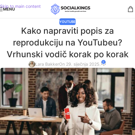
Skip to main content
MENU
YOUTUBE
Kako napraviti popis za
reprodukciju na YouTubeu?
Vrhunski vodič korak po korak
0
Lara Bakker
On 29. siječnja 2025.