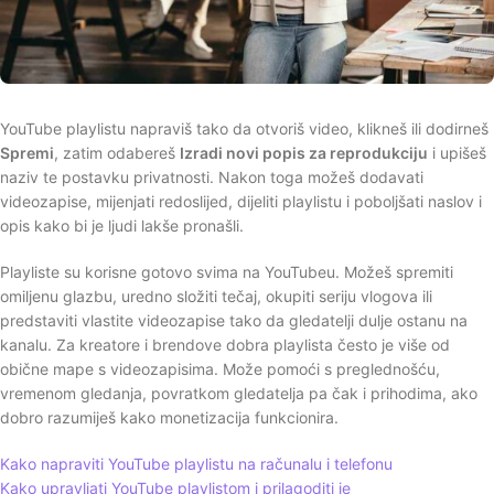
YouTube playlistu napraviš tako da otvoriš video, klikneš ili dodirneš
Spremi
, zatim odabereš
Izradi novi popis za reprodukciju
i upišeš
naziv te postavku privatnosti. Nakon toga možeš dodavati
videozapise, mijenjati redoslijed, dijeliti playlistu i poboljšati naslov i
opis kako bi je ljudi lakše pronašli.
Playliste su korisne gotovo svima na YouTubeu. Možeš spremiti
omiljenu glazbu, uredno složiti tečaj, okupiti seriju vlogova ili
predstaviti vlastite videozapise tako da gledatelji dulje ostanu na
kanalu. Za kreatore i brendove dobra playlista često je više od
obične mape s videozapisima. Može pomoći s preglednošću,
vremenom gledanja, povratkom gledatelja pa čak i prihodima, ako
dobro razumiješ kako monetizacija funkcionira.
Kako napraviti YouTube playlistu na računalu i telefonu
Kako upravljati YouTube playlistom i prilagoditi je