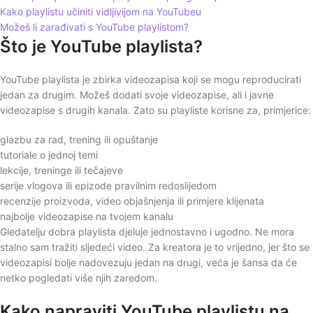
Kako playlistu učiniti vidljivijom na YouTubeu
Možeš li zarađivati s YouTube playlistom?
Što je YouTube playlista?
YouTube playlista je zbirka videozapisa koji se mogu reproducirati
jedan za drugim. Možeš dodati svoje videozapise, ali i javne
videozapise s drugih kanala. Zato su playliste korisne za, primjerice:
glazbu za rad, trening ili opuštanje
tutoriale o jednoj temi
lekcije, treninge ili tečajeve
serije vlogova ili epizode pravilnim redoslijedom
recenzije proizvoda, video objašnjenja ili primjere klijenata
najbolje videozapise na tvojem kanalu
Gledatelju dobra playlista djeluje jednostavno i ugodno. Ne mora
stalno sam tražiti sljedeći video. Za kreatora je to vrijedno, jer što se
videozapisi bolje nadovezuju jedan na drugi, veća je šansa da će
netko pogledati više njih zaredom.
Kako napraviti YouTube playlistu na