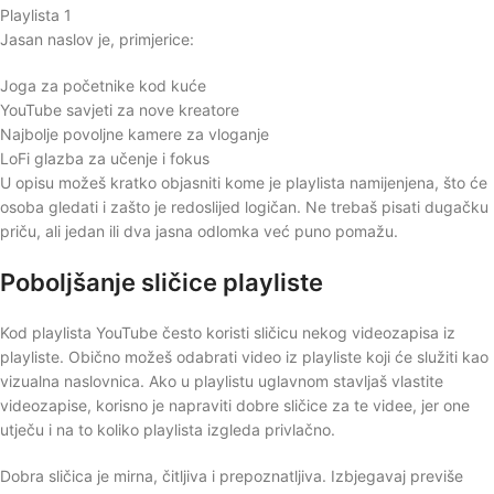
Playlista 1
Jasan naslov je, primjerice:
Joga za početnike kod kuće
YouTube savjeti za nove kreatore
Najbolje povoljne kamere za vloganje
LoFi glazba za učenje i fokus
U opisu možeš kratko objasniti kome je playlista namijenjena, što će
osoba gledati i zašto je redoslijed logičan. Ne trebaš pisati dugačku
priču, ali jedan ili dva jasna odlomka već puno pomažu.
Poboljšanje sličice playliste
Kod playlista YouTube često koristi sličicu nekog videozapisa iz
playliste. Obično možeš odabrati video iz playliste koji će služiti kao
vizualna naslovnica. Ako u playlistu uglavnom stavljaš vlastite
videozapise, korisno je napraviti dobre sličice za te videe, jer one
utječu i na to koliko playlista izgleda privlačno.
Dobra sličica je mirna, čitljiva i prepoznatljiva. Izbjegavaj previše