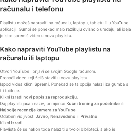
računalu i telefonu
Playlistu možeš napraviti na računalu, laptopu, tabletu ili u YouTube
aplikaciji. Gumbi se ponekad malo razlikuju ovisno o uređaju, ali ideja
je ista: spremiš video u novu playlistu.
Kako napraviti YouTube playlistu na
računalu ili laptopu
Otvori YouTube i prijavi se svojim Google računom.
Pronađi video koji želiš staviti u novu playlistu.
Ispod videa klikni
Spremi
. Ponekad se ta opcija nalazi iza gumba s
tri točkice.
Klikni
Izradi novi popis za reprodukciju
.
Daj playlisti jasan naziv, primjerice
Kućni trening za početnike
ili
Najbolje recenzije kamera za YouTube
.
Odaberi vidljivost:
Javno
,
Nenavedeno
ili
Privatno
.
Klikni
Izradi
.
Playlista će se nakon toga nalaziti u tvojoj biblioteci, a ako je