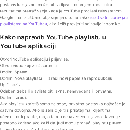
postaviš kao javnu, može biti vidljiva i na tvojem kanalu ili u
rezultatima pretraživanja kada je YouTube procijeni relevantnom.
Google ima i službeno objašnjenje o tome kako
izrađivati i upravljati
playlistama na YouTubeu
, ako želiš provjeriti najnovije izbornike.
Kako napraviti YouTube playlistu u
YouTube aplikaciji
Otvori YouTube aplikaciju i prijavi se.
Otvori video koji želiš spremiti.
Dodirni
Spremi
.
Dodirni
Nova playlista
ili
Izradi novi popis za reprodukciju
.
Upiši naziv.
Odaberi treba li playlista biti javna, nenavedena ili privatna.
Dodirni
Izradi
.
Ako playlistu koristiš samo za sebe, privatna postavka najčešće je
sasvim dovoljna. Ako je želiš dijeliti s prijateljima, klijentima,
učenicima ili pratiteljima, odaberi nenavedeno ili javno. Javno je
posebno korisno ako želiš da ljudi mogu pronaći playlistu putem
tvojeg kanala ili YouTube pretraživanja.