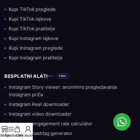
Kupi TikTok preglede
Kupi TikTok lajkove
Kupi TikTok pratitelje
Kupi Instagram lajkove
Kupi Instagram preglede
Kupi Instagram pratitelje
BESPLATNI ALATI
FREE
Instagram Story viewer: anonimno pregledavanje
Instagram priča
Instagram Reel downloader
Instagram video downloader
Instagram engagement rate calculator
Instagram hashtag generator
Shop
Sidebar
Cart
My account