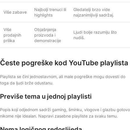
Najbolji trenuci ili
Gledatelji brzo vide
Više zabave
highlights
najzanimljiviji sadržaj.
Više
Objašnjenja
Ljudi bolje razumiju što
prodajnih
proizvoda i
nudiš.
prilika
demonstracije
Česte pogreške kod YouTube playlista
Playlista se čini jednostavnom, ali male pogreške mogu dovesti do
toga da ljudi brže odustanu.
Previše tema u jednoj playlisti
Popis koji odjednom sadrži gaming, šminku, vlogove i glazbu gotovo
nikome nije idealan. Napravi zasebne playliste za svaku temu.
Nema logičnog redoslijeda