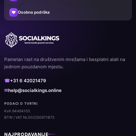
♥
Osobna podrška
Pametan rast na društvenim mrežama i besplatni alati na
jednom pouzdanom mjestu.
☎
+31 6 42021479
✉
help@socialkings.online
PODACI O TVRTKI
KvK 64464105
BTW / VAT NL002250971B75
NAJPRODAVANIJE