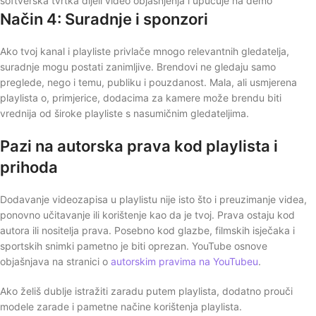
softverska tvrtka dijeli video objašnjenja i upućuje na demo
Način 4: Suradnje i sponzori
Ako tvoj kanal i playliste privlače mnogo relevantnih gledatelja,
suradnje mogu postati zanimljive. Brendovi ne gledaju samo
preglede, nego i temu, publiku i pouzdanost. Mala, ali usmjerena
playlista o, primjerice, dodacima za kamere može brendu biti
vrednija od široke playliste s nasumičnim gledateljima.
Pazi na autorska prava kod playlista i
prihoda
Dodavanje videozapisa u playlistu nije isto što i preuzimanje videa,
ponovno učitavanje ili korištenje kao da je tvoj. Prava ostaju kod
autora ili nositelja prava. Posebno kod glazbe, filmskih isječaka i
sportskih snimki pametno je biti oprezan. YouTube osnove
objašnjava na stranici o
autorskim pravima na YouTubeu
.
Ako želiš dublje istražiti zaradu putem playlista, dodatno prouči
modele zarade i pametne načine korištenja playlista.