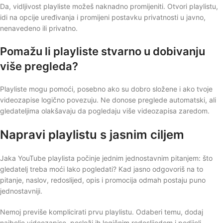
Da, vidljivost playliste možeš naknadno promijeniti. Otvori playlistu,
idi na opcije uređivanja i promijeni postavku privatnosti u javno,
nenavedeno ili privatno.
Pomažu li playliste stvarno u dobivanju
više pregleda?
Playliste mogu pomoći, posebno ako su dobro složene i ako tvoje
videozapise logično povezuju. Ne donose preglede automatski, ali
gledateljima olakšavaju da pogledaju više videozapisa zaredom.
Napravi playlistu s jasnim ciljem
Jaka YouTube playlista počinje jednim jednostavnim pitanjem: što
gledatelj treba moći lako pogledati? Kad jasno odgovoriš na to
pitanje, naslov, redoslijed, opis i promocija odmah postaju puno
jednostavniji.
Nemoj previše komplicirati prvu playlistu. Odaberi temu, dodaj
najbolje videozapise, posloži ih logičnim redoslijedom i podijeli