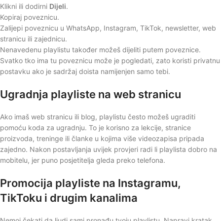
Klikni ili dodirni
Dijeli
.
Kopiraj poveznicu.
Zalijepi poveznicu u WhatsApp, Instagram, TikTok, newsletter, web
stranicu ili zajednicu.
Nenavedenu playlistu također možeš dijeliti putem poveznice.
Svatko tko ima tu poveznicu može je pogledati, zato koristi privatnu
postavku ako je sadržaj doista namijenjen samo tebi.
Ugradnja playliste na web stranicu
Ako imaš web stranicu ili blog, playlistu često možeš ugraditi
pomoću koda za ugradnju. To je korisno za lekcije, stranice
proizvoda, treninge ili članke u kojima više videozapisa pripada
zajedno. Nakon postavljanja uvijek provjeri radi li playlista dobro na
mobitelu, jer puno posjetitelja gleda preko telefona.
Promocija playliste na Instagramu,
TikToku i drugim kanalima
Nemoj čekati da ljudi sami pronađu tvoju playlistu. Napravi kratak