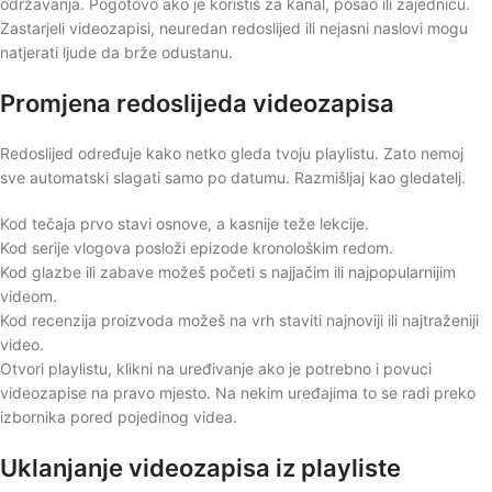
održavanja. Pogotovo ako je koristiš za kanal, posao ili zajednicu.
Zastarjeli videozapisi, neuredan redoslijed ili nejasni naslovi mogu
natjerati ljude da brže odustanu.
Promjena redoslijeda videozapisa
Redoslijed određuje kako netko gleda tvoju playlistu. Zato nemoj
sve automatski slagati samo po datumu. Razmišljaj kao gledatelj.
Kod tečaja prvo stavi osnove, a kasnije teže lekcije.
Kod serije vlogova posloži epizode kronološkim redom.
Kod glazbe ili zabave možeš početi s najjačim ili najpopularnijim
videom.
Kod recenzija proizvoda možeš na vrh staviti najnoviji ili najtraženiji
video.
Otvori playlistu, klikni na uređivanje ako je potrebno i povuci
videozapise na pravo mjesto. Na nekim uređajima to se radi preko
izbornika pored pojedinog videa.
Uklanjanje videozapisa iz playliste