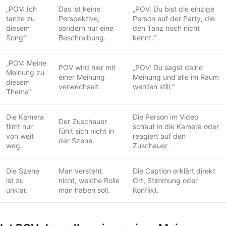
„POV: Ich
Das ist keine
„POV: Du bist die einzige
tanze zu
Perspektive,
Person auf der Party, die
diesem
sondern nur eine
den Tanz noch nicht
Song“
Beschreibung.
kennt.“
„POV: Meine
POV wird hier mit
„POV: Du sagst deine
Meinung zu
einer Meinung
Meinung und alle im Raum
diesem
verwechselt.
werden still.“
Thema“
Die Kamera
Die Person im Video
Der Zuschauer
filmt nur
schaut in die Kamera oder
fühlt sich nicht in
von weit
reagiert auf den
der Szene.
weg.
Zuschauer.
Die Szene
Man versteht
Die Caption erklärt direkt
ist zu
nicht, welche Rolle
Ort, Stimmung oder
unklar.
man haben soll.
Konflikt.