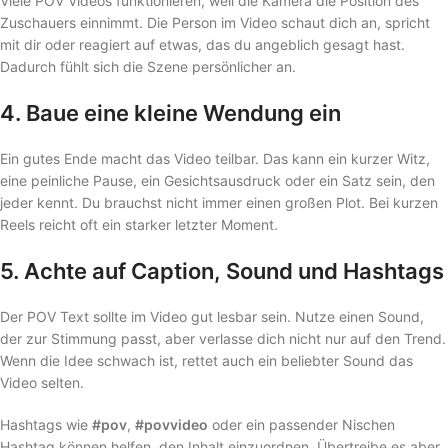
Viele POV Videos funktionieren, weil die Kamera die Position des
Zuschauers einnimmt. Die Person im Video schaut dich an, spricht
mit dir oder reagiert auf etwas, das du angeblich gesagt hast.
Dadurch fühlt sich die Szene persönlicher an.
4. Baue eine kleine Wendung ein
Ein gutes Ende macht das Video teilbar. Das kann ein kurzer Witz,
eine peinliche Pause, ein Gesichtsausdruck oder ein Satz sein, den
jeder kennt. Du brauchst nicht immer einen großen Plot. Bei kurzen
Reels reicht oft ein starker letzter Moment.
5. Achte auf Caption, Sound und Hashtags
Der POV Text sollte im Video gut lesbar sein. Nutze einen Sound,
der zur Stimmung passt, aber verlasse dich nicht nur auf den Trend.
Wenn die Idee schwach ist, rettet auch ein beliebter Sound das
Video selten.
Hashtags wie
#pov
,
#povvideo
oder ein passender Nischen
Hashtag können helfen, den Inhalt einzuordnen. Übertreibe es aber