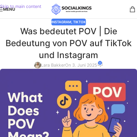
Skip to main content
MENU
INSTAGRAM
,
TIKTOK
Was bedeutet POV | Die
Bedeutung von POV auf TikTok
und Instagram
0
Lara Bakker
On 3. Juni 2025