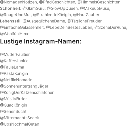
@NomadenNotizen, @PfadGeschichten, @HimmelsGeschichten
Schönheit:
@GlamGuru, @GlowUpQueen, @MakeupMuse,
@RougeUndMut, @StrahlendeKönigin, @HautZauber
Lebensstil:
@AusgeglicheneDame, @TäglicheFreuden,
@EinfacheGelassenheit, @LebeDeinBestesLeben, @SzeneDerRuhe,
@WohlfühlHexe
Lustige Instagram-Namen:
@MüderFaultier
@KaffeeJunkie
@FauleLama
@PastaKönigin
@NetflixNomade
@SonnenuntergangJäger
@KönigDerKatzenschläfchen
@MüsliMörder
@GuacKönigin
@SerienSuchti
@MitternachtsSnack
@UpsNochmalGetan