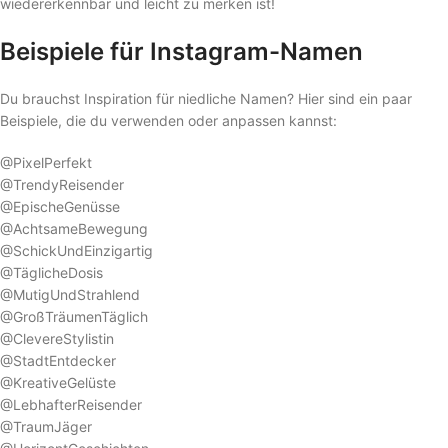
wiedererkennbar und leicht zu merken ist!
Beispiele für Instagram-Namen
Du brauchst Inspiration für niedliche Namen? Hier sind ein paar
Beispiele, die du verwenden oder anpassen kannst:
@PixelPerfekt
@TrendyReisender
@EpischeGenüsse
@AchtsameBewegung
@SchickUndEinzigartig
@TäglicheDosis
@MutigUndStrahlend
@GroßTräumenTäglich
@ClevereStylistin
@StadtEntdecker
@KreativeGelüste
@LebhafterReisender
@TraumJäger