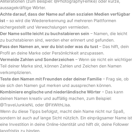
Alliterationen (zum Beispiel: @PhotographyFemke) oder kurze,
aussagekräftige Wörter.
Achte darauf, dass der Name auf allen sozialen Medien verfügbar
ist
– so wird die Wiedererkennung auf mehreren Plattformen
sichergestellt und Verwechslungen vermieden.
Der Name sollte leicht zu buchstabieren sein
– Namen, die leicht
zu buchstabieren sind, werden eher erinnert und gefunden.
Pass den Namen an, wer du bist oder was du tust
– Das hilft, dein
Profil an deine Marke oder Persönlichkeit anzupassen.
Vermeide Zahlen und Sonderzeichen
– Wenn sie nicht ein wichtiger
Teil deiner Marke sind, können Zahlen und Zeichen den Namen
verkomplizieren.
Teste den Namen mit Freunden oder deiner Familie
– Frag sie, ob
sie sich den Namen gut merken und aussprechen können.
Kombiniere englische und niederländische Wörter
– Das kann
deinen Namen kreativ und auffällig machen, zum Beispiel:
@TravelJunkieNL oder @FitWithLisa.
Wenn du diese Tipps befolgst, macht dein Name nicht nur Spaß,
sondern ist auch auf lange Sicht nützlich. Ein einprägsamer Name ist
eine Investition in deine Online-Identität und hilft dir, deine Follower
langfristig zu binden.