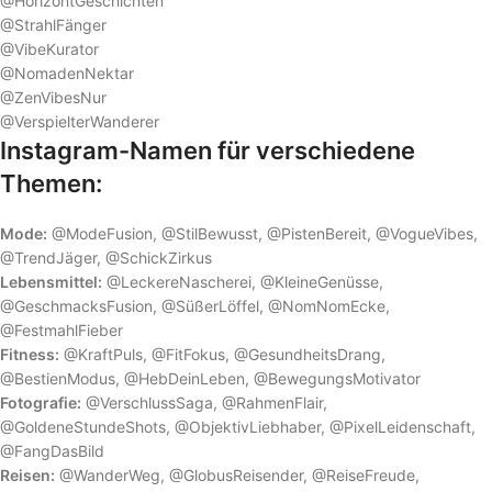
@HorizontGeschichten
@StrahlFänger
@VibeKurator
@NomadenNektar
@ZenVibesNur
@VerspielterWanderer
Instagram-Namen für verschiedene
Themen:
Mode:
@ModeFusion, @StilBewusst, @PistenBereit, @VogueVibes,
@TrendJäger, @SchickZirkus
Lebensmittel:
@LeckereNascherei, @KleineGenüsse,
@GeschmacksFusion, @SüßerLöffel, @NomNomEcke,
@FestmahlFieber
Fitness:
@KraftPuls, @FitFokus, @GesundheitsDrang,
@BestienModus, @HebDeinLeben, @BewegungsMotivator
Fotografie:
@VerschlussSaga, @RahmenFlair,
@GoldeneStundeShots, @ObjektivLiebhaber, @PixelLeidenschaft,
@FangDasBild
Reisen:
@WanderWeg, @GlobusReisender, @ReiseFreude,