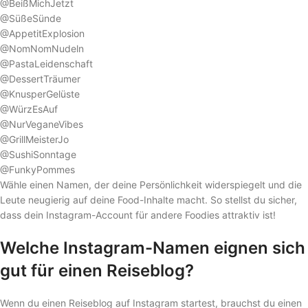
@BeißMichJetzt
@SüßeSünde
@AppetitExplosion
@NomNomNudeln
@PastaLeidenschaft
@DessertTräumer
@KnusperGelüste
@WürzEsAuf
@NurVeganeVibes
@GrillMeisterJo
@SushiSonntage
@FunkyPommes
Wähle einen Namen, der deine Persönlichkeit widerspiegelt und die
Leute neugierig auf deine Food-Inhalte macht. So stellst du sicher,
dass dein Instagram-Account für andere Foodies attraktiv ist!
Welche Instagram-Namen eignen sich
gut für einen Reiseblog?
Wenn du einen Reiseblog auf Instagram startest, brauchst du einen