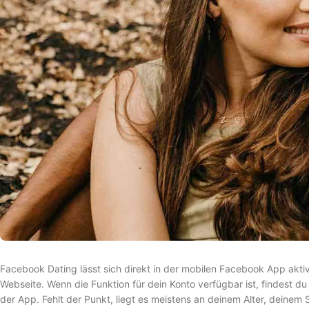
Facebook Dating lässt sich direkt in der mobilen Facebook App akti
Webseite. Wenn die Funktion für dein Konto verfügbar ist, findest d
der App. Fehlt der Punkt, liegt es meistens an deinem Alter, deinem