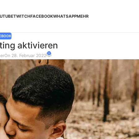
UTUBE
TWITCH
FACEBOOK
WHATSAPP
MEHR
EBOOK
ing aktivieren
0
er
On 28. Februar 2022