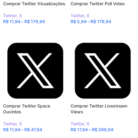
Comprar Twitter Visualizações
Comprar Twitter Poll Votes
Twitter
,
X
Twitter
,
X
R$
11,94
–
R$
179,94
R$
5,94
–
R$
179,94
VER OPÇÕES
VER OPÇÕES
Comprar Twitter Space
Comprar Twitter Livestream
Ouvintes
Views
Twitter
,
X
Twitter
,
X
R$
11,94
–
R$
47,94
R$
17,94
–
R$
299,94
VER OPÇÕES
VER OPÇÕES