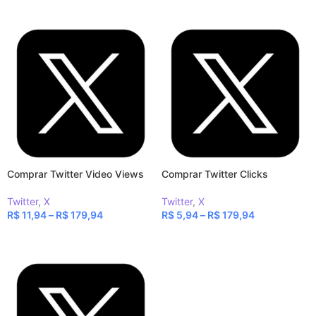
Comprar Twitter Video Views
Comprar Twitter Clicks
Twitter
,
X
Twitter
,
X
R$
11,94
–
R$
179,94
R$
5,94
–
R$
179,94
VER OPÇÕES
VER OPÇÕES