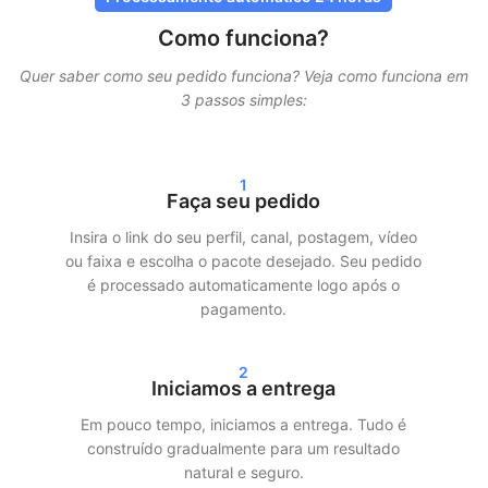
Na SocialKings, a segurança está sempre em primeiro lugar.
Como funciona?
Você
nunca precisa compartilhar sua senha
, e todas as
entregas são feitas por métodos seguros e comprovados.
Quer saber como seu pedido funciona? Veja como funciona em
Nossos serviços são projetados para parecer o mais natural
3 passos simples:
possível, garantindo que sua conta permaneça protegida.
Além disso, trabalhamos com entrega gradual. Isso significa
1
que seus seguidores, curtidas ou visualizações não chegam de
Faça seu pedido
uma vez, mas são distribuídos ao longo do tempo. Isso garante
um crescimento mais realista e minimiza os riscos.
Insira o link do seu perfil, canal, postagem, vídeo
ou faixa e escolha o pacote desejado. Seu pedido
Entrega rápida e resultados reais
é processado automaticamente logo após o
pagamento.
Após o seu pedido, geralmente começamos a entrega em até
24 horas. Dependendo do pacote escolhido, você verá
2
resultados claros nas suas estatísticas em 24–72 horas. Seja
Iniciamos a entrega
comprando seguidores no Instagram, visualizações no TikTok
Em pouco tempo, iniciamos a entrega. Tudo é
ou streams no Spotify — garantimos uma entrega rápida e
construído gradualmente para um resultado
eficiente.
natural e seguro.