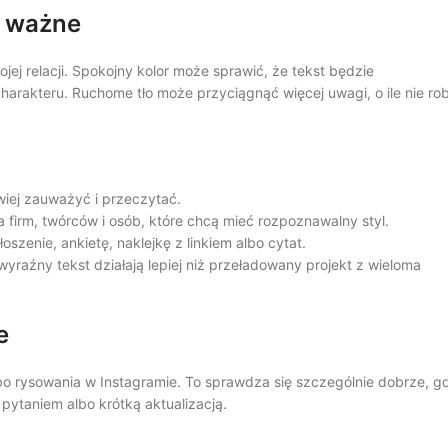
st ważne
jej relacji. Spokojny kolor może sprawić, że tekst będzie
charakteru. Ruchome tło może przyciągnąć więcej uwagi, o ile nie rob
wiej zauważyć i przeczytać.
 firm, twórców i osób, które chcą mieć rozpoznawalny styl.
szenie, ankietę, naklejkę z linkiem albo cytat.
yraźny tekst działają lepiej niż przeładowany projekt z wieloma
e
 albo rysowania w Instagramie. To sprawdza się szczególnie dobrze, g
pytaniem albo krótką aktualizacją.