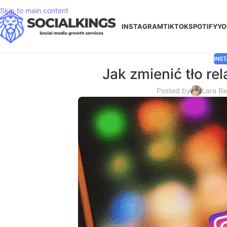
Skip to main content
INSTAGRAM
TIKTOK
SPOTIFY
YO
INS
Jak zmienić tło re
Posted by
Lara B