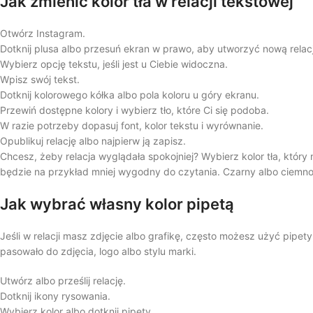
Jak zmienić kolor tła w relacji tekstowej
Otwórz Instagram.
Dotknij plusa albo przesuń ekran w prawo, aby utworzyć nową relac
Wybierz opcję tekstu, jeśli jest u Ciebie widoczna.
Wpisz swój tekst.
Dotknij kolorowego kółka albo pola koloru u góry ekranu.
Przewiń dostępne kolory i wybierz tło, które Ci się podoba.
W razie potrzeby dopasuj font, kolor tekstu i wyrównanie.
Opublikuj relację albo najpierw ją zapisz.
Chcesz, żeby relacja wyglądała spokojniej? Wybierz kolor tła, który
będzie na przykład mniej wygodny do czytania. Czarny albo ciemnonie
Jak wybrać własny kolor pipetą
Jeśli w relacji masz zdjęcie albo grafikę, często możesz użyć pipet
pasowało do zdjęcia, logo albo stylu marki.
Utwórz albo prześlij relację.
Dotknij ikony rysowania.
Wybierz kolor albo dotknij pipety.