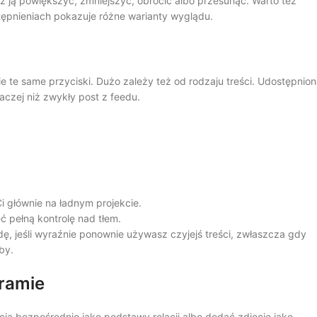
sz ją powiększyć, zmniejszyć, obrócić albo przesunąć. Warto też
ępnieniach pokazuje różne warianty wyglądu.
nie te same przyciski. Dużo zależy też od rodzaju treści. Udostępnio
aczej niż zwykły post z feedu.
Ci głównie na ładnym projekcie.
eć pełną kontrolę nad tłem.
ę, jeśli wyraźnie ponownie używasz czyjejś treści, zwłaszcza gdy
by.
gramie
ia bezpośrednio jako podstawy relacji albo dodać zdjęcie jako