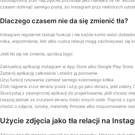
Udostępniony post najczęściej pozostaje jako naklejka na tle. Może
czasem dotknąć samego posta, bo Instagram przy niektórych udost
Dlaczego czasem nie da się zmienić tła?
Instagram regularnie testuje funkcje i nie każde konto widzi dokład
rolka, wspomnienie, link albo cudza relacja mogą zachowywać się in
Jeśli tło się nie zmienia, spróbuj tego:
Zaktualizuj aplikację Instagram w App Store albo Google Play Store.
Zamknij aplikację całkowicie i otwórz ją ponownie.
Użyj funkcji rysowania zamiast samego kolorowego kółka.
Zrób najpierw zrzut ekranu posta i użyj go jako obrazu, jeśli zależy 
Skorzystaj z zewnętrznej aplikacji do projektowania, jeśli chcesz mi
Uważaj jednak ze zrzutami ekranu treści innych osób. Poproś o zgod
chodzi o zdjęcia, sztukę, materiały firmowe albo rozpoznawalne oso
Użycie zdjęcia jako tła relacji na Insta
Zdjęcie jako tło możesz ustawić na dwa sposoby. Możesz użyć zdjęc