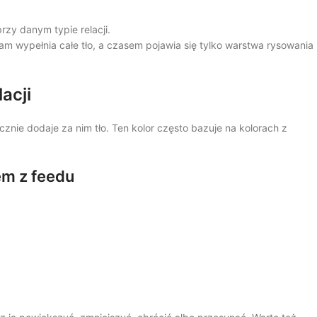
przy danym typie relacji.
am wypełnia całe tło, a czasem pojawia się tylko warstwa rysowania
acji
znie dodaje za nim tło. Ten kolor często bazuje na kolorach z
em z feedu