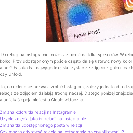
Tło relacji na Instagramie możesz zmienić na kilka sposobów. W rel
kółko. Przy udostępnionym poście często da się ustawić nowy kolor
albo GIFa jako tła, najwygodniej skorzystać ze zdjęcia z galerii, nakl
czy Unfold.
To, co dokładnie pozwala zrobić Instagram, zależy jednak od rodzaju
relacja ze zdjęciem działają trochę inaczej. Dlatego poniżej znajdzi
albo jakaś opcja nie jest u Ciebie widoczna.
Zmiana koloru tła relacji na Instagramie
Użycie zdjęcia jako tła relacji na Instagramie
Zmiana tła udostępnionego posta w relacji
Czy można edytować relację na Instagramie po opublikowaniu?