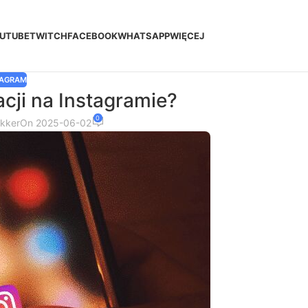
UTUBE
TWITCH
FACEBOOK
WHATSAPP
WIĘCEJ
TAGRAM
lacji na Instagramie?
0
akker
On 2025-06-02