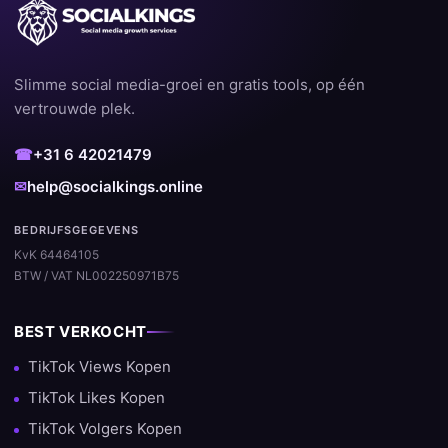
Slimme social media-groei en gratis tools, op één
vertrouwde plek.
☎
+31 6 42021479
✉
help@socialkings.online
BEDRIJFSGEGEVENS
KvK 64464105
BTW / VAT NL002250971B75
BEST VERKOCHT
TikTok Views Kopen
TikTok Likes Kopen
TikTok Volgers Kopen