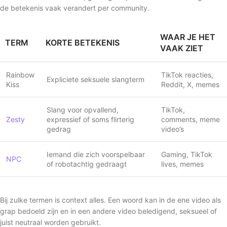
de betekenis vaak verandert per community.
WAAR JE HET
TERM
KORTE BETEKENIS
VAAK ZIET
Rainbow
TikTok reacties,
Expliciete seksuele slangterm
Kiss
Reddit, X, memes
Slang voor opvallend,
TikTok,
Zesty
expressief of soms flirterig
comments, meme
gedrag
video’s
Iemand die zich voorspelbaar
Gaming, TikTok
NPC
of robotachtig gedraagt
lives, memes
Bij zulke termen is context alles. Een woord kan in de ene video als
grap bedoeld zijn en in een andere video beledigend, seksueel of
juist neutraal worden gebruikt.