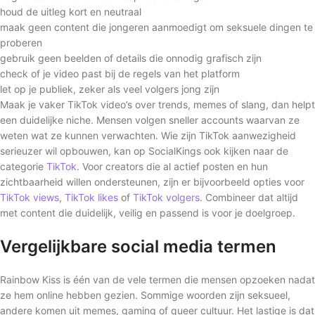
houd de uitleg kort en neutraal
maak geen content die jongeren aanmoedigt om seksuele dingen te
proberen
gebruik geen beelden of details die onnodig grafisch zijn
check of je video past bij de regels van het platform
let op je publiek, zeker als veel volgers jong zijn
Maak je vaker TikTok video’s over trends, memes of slang, dan helpt
een duidelijke niche. Mensen volgen sneller accounts waarvan ze
weten wat ze kunnen verwachten. Wie zijn TikTok aanwezigheid
serieuzer wil opbouwen, kan op SocialKings ook kijken naar de
categorie
TikTok
. Voor creators die al actief posten en hun
zichtbaarheid willen ondersteunen, zijn er bijvoorbeeld opties voor
TikTok views
,
TikTok likes
of
TikTok volgers
. Combineer dat altijd
met content die duidelijk, veilig en passend is voor je doelgroep.
Vergelijkbare social media termen
Rainbow Kiss is één van de vele termen die mensen opzoeken nadat
ze hem online hebben gezien. Sommige woorden zijn seksueel,
andere komen uit memes, gaming of queer cultuur. Het lastige is dat