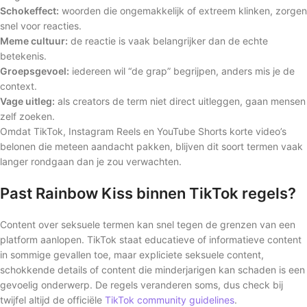
Schokeffect:
woorden die ongemakkelijk of extreem klinken, zorgen
snel voor reacties.
Meme cultuur:
de reactie is vaak belangrijker dan de echte
betekenis.
Groepsgevoel:
iedereen wil “de grap” begrijpen, anders mis je de
context.
Vage uitleg:
als creators de term niet direct uitleggen, gaan mensen
zelf zoeken.
Omdat TikTok, Instagram Reels en YouTube Shorts korte video’s
belonen die meteen aandacht pakken, blijven dit soort termen vaak
langer rondgaan dan je zou verwachten.
Past Rainbow Kiss binnen TikTok regels?
Content over seksuele termen kan snel tegen de grenzen van een
platform aanlopen. TikTok staat educatieve of informatieve content
in sommige gevallen toe, maar expliciete seksuele content,
schokkende details of content die minderjarigen kan schaden is een
gevoelig onderwerp. De regels veranderen soms, dus check bij
twijfel altijd de officiële
TikTok community guidelines
.