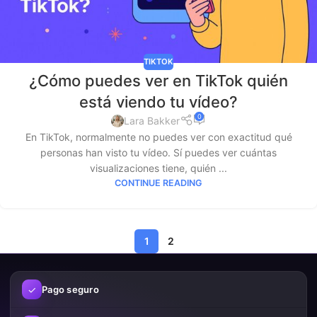
TIKTOK
¿Cómo puedes ver en TikTok quién
está viendo tu vídeo?
0
Lara Bakker
En TikTok, normalmente no puedes ver con exactitud qué
personas han visto tu vídeo. Sí puedes ver cuántas
visualizaciones tiene, quién ...
CONTINUE READING
1
2
✓
Pago seguro