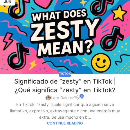
JUN
TIKTOK
Significado de “zesty” en TikTok |
¿Qué significa “zesty” en TikTok?
0
Lara Bakker
En TikTok, “zesty” suele significar que alguien se ve
llamativo, expresivo, extravagante o con una energía muy
extra. Se usa mucho en b...
CONTINUE READING