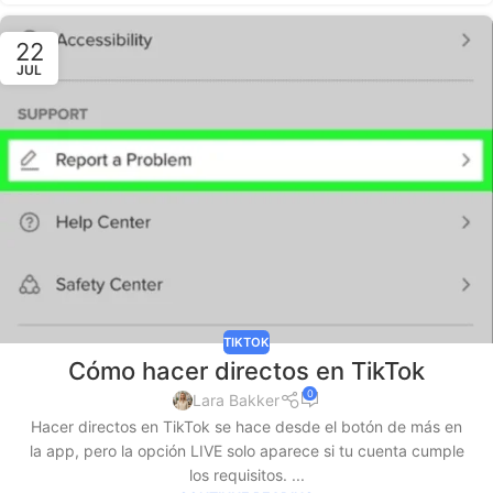
22
JUL
TIKTOK
Cómo hacer directos en TikTok
0
Lara Bakker
Hacer directos en TikTok se hace desde el botón de más en
la app, pero la opción LIVE solo aparece si tu cuenta cumple
los requisitos. ...