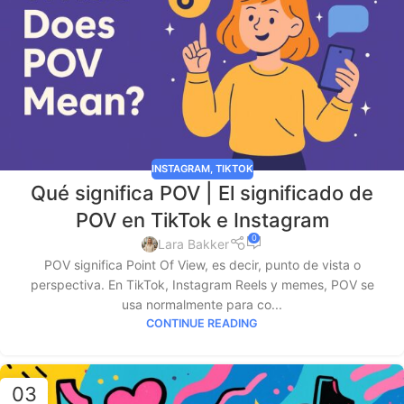
INSTAGRAM
,
TIKTOK
Qué significa POV | El significado de
POV en TikTok e Instagram
0
Lara Bakker
POV significa Point Of View, es decir, punto de vista o
perspectiva. En TikTok, Instagram Reels y memes, POV se
usa normalmente para co...
CONTINUE READING
03