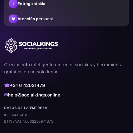
⚡
Entrega rápida
♥
Atención personal
Crecimiento inteligente en redes sociales y herramientas
gratuitas en un solo lugar.
☎
+31 6 42021479
✉
help@socialkings.online
DATOS DE LA EMPRESA
KvK 64464105
BTW / VAT NL002250971B75