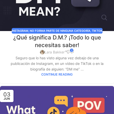
INSTAGRAM
,
NO FORMA PARTE DE NINGUNA CATEGORÍA
,
TIKTOK
¿Qué significa D.M.? ¡Todo lo que
necesitas saber!
0
Lara Bakker
Seguro que lo has visto alguna vez debajo de una
publicación de Instagram, en un vídeo de TikTok o en la
biografía de alguien: “DM me” ...
CONTINUE READING
03
JUN