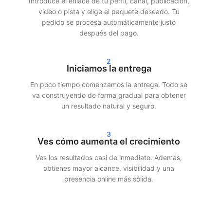
Introduce el enlace de tu perfil, canal, publicación,
Entrega rápida y resultados reales
video o pista y elige el paquete deseado. Tu
pedido se procesa automáticamente justo
después del pago.
Tras tu pedido, normalmente comenzamos la entrega en un
plazo de 24 horas. Dependiendo del paquete elegido, verás
resultados claros en tus estadísticas en un plazo de 24 a 72
2
horas. Ya sea que elijas comprar seguidores de Instagram,
Iniciamos la entrega
comprar visualizaciones de TikTok o comprar streams de
En poco tiempo comenzamos la entrega. Todo se
Spotify, nos aseguramos de una entrega rápida y eficiente.
va construyendo de forma gradual para obtener
un resultado natural y seguro.
Nuestros clientes eligen SocialKings porque cumplimos lo que
prometemos:
crecimiento real, un servicio transparente y
calidad constante
.
3
Ves cómo aumenta el crecimiento
Mayor alcance y credibilidad en redes
Ves los resultados casi de inmediato. Además,
sociales
obtienes mayor alcance, visibilidad y una
presencia online más sólida.
Más seguidores e interacción no solo mejoran la apariencia de
tu perfil, sino que también aumentan tu alcance. Las
plataformas de redes sociales muestran el contenido más