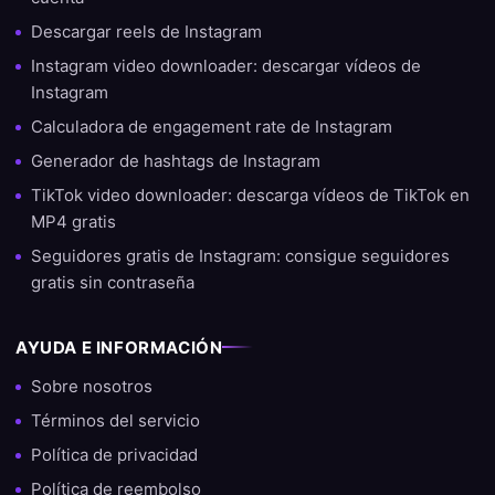
podemos ofrecer resultados estables y seguros que se ajustan
a las directrices actuales de cada plataforma.
Descargar reels de Instagram
Instagram video downloader: descargar vídeos de
En los últimos años hemos ayudado a más de medio millón de
Instagram
clientes, desde creadores principiantes hasta empresas y
artistas que quieren aumentar su alcance. Esta experiencia nos
Calculadora de engagement rate de Instagram
permite no solo entregar resultados rápidamente, sino también
Generador de hashtags de Instagram
ofrecer asesoramiento sobre la mejor estrategia de crecimiento.
TikTok video downloader: descarga vídeos de TikTok en
¿Listo para crecer?
MP4 gratis
Seguidores gratis de Instagram: consigue seguidores
¿Quieres empezar hoy mismo a hacer crecer tu cuenta?
gratis sin contraseña
Entonces elige SocialKings y descubre por ti mismo por qué
somos el sitio número 1 para comprar seguidores, likes y
AYUDA E INFORMACIÓN
visualizaciones.
Sobre nosotros
Términos del servicio
Política de privacidad
Política de reembolso