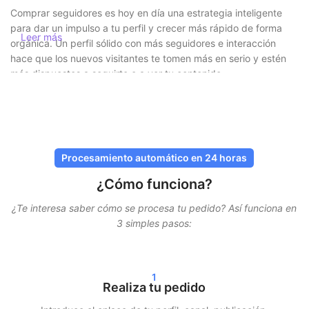
Comprar seguidores es hoy en día una estrategia inteligente
para dar un impulso a tu perfil y crecer más rápido de forma
Leer más
orgánica. Un perfil sólido con más seguidores e interacción
hace que los nuevos visitantes te tomen más en serio y estén
más dispuestos a seguirte o a ver tu contenido.
Comprar seguidores de forma segura y
sin riesgos
En SocialKings, la seguridad siempre es lo primero.
Procesamiento automático en 24 horas
Nunca
tienes que compartir tu contraseña
, y todas las entregas se
¿Cómo funciona?
realizan mediante métodos seguros y comprobados. Nuestros
servicios están diseñados para parecer lo más naturales
¿Te interesa saber cómo se procesa tu pedido? Así funciona en
posible, para que tu cuenta permanezca protegida.
3 simples pasos:
Además, trabajamos con entregas graduales. Esto significa que
tus seguidores, likes o visualizaciones no llegan de una sola
1
vez, sino distribuidos en el tiempo. Esto garantiza un
Realiza tu pedido
crecimiento más realista y minimiza los riesgos.