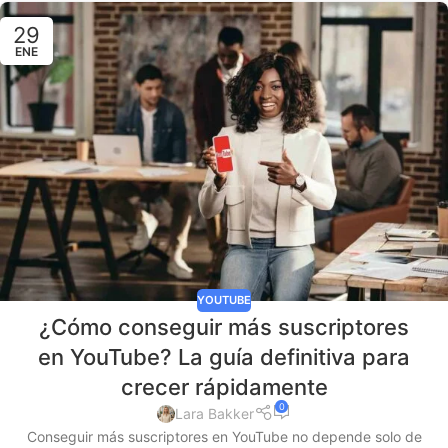
29
ENE
YOUTUBE
¿Cómo conseguir más suscriptores
en YouTube? La guía definitiva para
crecer rápidamente
0
Lara Bakker
Conseguir más suscriptores en YouTube no depende solo de