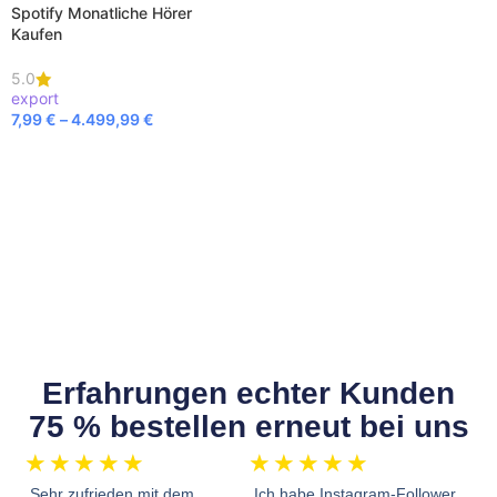
Spotify Monatliche Hörer
Kaufen
5.0
export
7,99
€
–
4.499,99
€
AUSFÜHRUNG WÄHLEN
Erfahrungen echter Kunden
75 % bestellen erneut bei uns
★
★
★
★
★
★
★
★
★
★
„Sehr zufrieden mit dem
„Ich habe Instagram-Follower