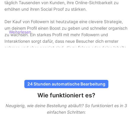
täglich Tausenden von Kunden, ihre Online-Sichtbarkeit zu
erhöhen und ihren Social Proof zu stärken.
Der Kauf von Followern ist heutzutage eine clevere Strategie,
um deinem Profil einen Boost zu geben und schneller organisch
Weiterlesen
zu wachsen. Ein starkes Profil mit mehr Followern und
Interaktionen sorgt dafür, dass neue Besucher dich ernster
nehmen und eher geneigt sind, dir zu folgen oder deine Inhalte
anzusehen.
Follower sicher und ohne Risiko kaufen
Bei SocialKings steht Sicherheit immer an erster Stelle. Du
24 Stunden automatische Bearbeitung
musst niemals dein Passwort teilen
, und alle Lieferungen
Wie funktioniert es?
erfolgen über sichere und bewährte Methoden. Unsere
Dienstleistungen sind so gestaltet, dass sie möglichst natürlich
Neugierig, wie deine Bestellung abläuft? So funktioniert es in 3
wirken, damit dein Account geschützt bleibt.
einfachen Schritten:
Bei SocialKings steht Sicherheit immer an erster Stelle. Du
musst niemals dein Passwort teilen, und alle Lieferungen