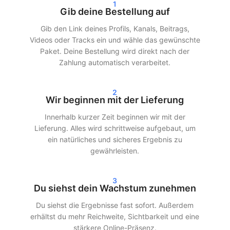
erfolgen über sichere und bewährte Methoden. Unsere
1
Gib deine Bestellung auf
Dienstleistungen sind so gestaltet, dass sie möglichst natürlich
wirken, damit dein Account geschützt bleibt.
Gib den Link deines Profils, Kanals, Beitrags,
Videos oder Tracks ein und wähle das gewünschte
Schnelle Lieferung und echte
Paket. Deine Bestellung wird direkt nach der
Ergebnisse
Zahlung automatisch verarbeitet.
Nach deiner Bestellung beginnen wir oft innerhalb von 24
2
Stunden mit der Lieferung. Je nach gewähltem Paket siehst du
Wir beginnen mit der Lieferung
innerhalb von 24–72 Stunden deutliche Ergebnisse in deinen
Innerhalb kurzer Zeit beginnen wir mit der
Statistiken. Egal, ob du Instagram-Follower kaufst, TikTok-Views
Lieferung. Alles wird schrittweise aufgebaut, um
kaufst oder Spotify-Streams kaufst – wir sorgen für eine
ein natürliches und sicheres Ergebnis zu
schnelle und effiziente Lieferung.
gewährleisten.
Unsere Kunden entscheiden sich für SocialKings, weil wir
halten, was wir versprechen:
echtes Wachstum, transparente
3
Dienstleistungen und gleichbleibende Qualität
.
Du siehst dein Wachstum zunehmen
Du siehst die Ergebnisse fast sofort. Außerdem
Mehr Reichweite und Glaubwürdigkeit
erhältst du mehr Reichweite, Sichtbarkeit und eine
in den sozialen Medien
stärkere Online-Präsenz.