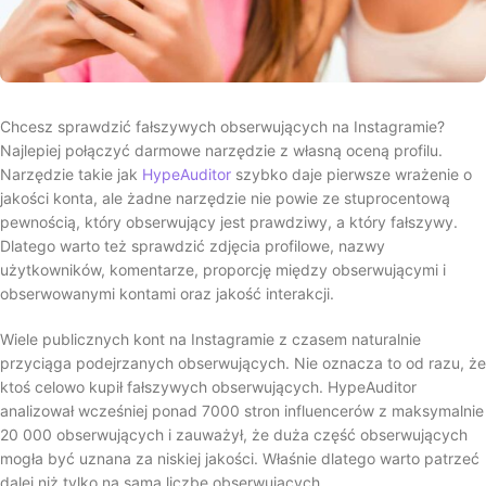
Chcesz sprawdzić fałszywych obserwujących na Instagramie?
Najlepiej połączyć darmowe narzędzie z własną oceną profilu.
Narzędzie takie jak
HypeAuditor
szybko daje pierwsze wrażenie o
jakości konta, ale żadne narzędzie nie powie ze stuprocentową
pewnością, który obserwujący jest prawdziwy, a który fałszywy.
Dlatego warto też sprawdzić zdjęcia profilowe, nazwy
użytkowników, komentarze, proporcję między obserwującymi i
obserwowanymi kontami oraz jakość interakcji.
Wiele publicznych kont na Instagramie z czasem naturalnie
przyciąga podejrzanych obserwujących. Nie oznacza to od razu, że
ktoś celowo kupił fałszywych obserwujących. HypeAuditor
analizował wcześniej ponad 7000 stron influencerów z maksymalnie
20 000 obserwujących i zauważył, że duża część obserwujących
mogła być uznana za niskiej jakości. Właśnie dlatego warto patrzeć
dalej niż tylko na samą liczbę obserwujących.