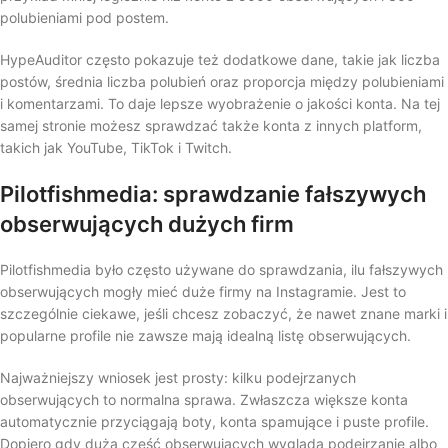
polubieniami pod postem.
HypeAuditor często pokazuje też dodatkowe dane, takie jak liczba
postów, średnia liczba polubień oraz proporcja między polubieniami
i komentarzami. To daje lepsze wyobrażenie o jakości konta. Na tej
samej stronie możesz sprawdzać także konta z innych platform,
takich jak YouTube, TikTok i Twitch.
Pilotfishmedia: sprawdzanie fałszywych
obserwujących dużych firm
Pilotfishmedia było często używane do sprawdzania, ilu fałszywych
obserwujących mogły mieć duże firmy na Instagramie. Jest to
szczególnie ciekawe, jeśli chcesz zobaczyć, że nawet znane marki i
popularne profile nie zawsze mają idealną listę obserwujących.
Najważniejszy wniosek jest prosty: kilku podejrzanych
obserwujących to normalna sprawa. Zwłaszcza większe konta
automatycznie przyciągają boty, konta spamujące i puste profile.
Dopiero gdy duża część obserwujących wygląda podejrzanie albo