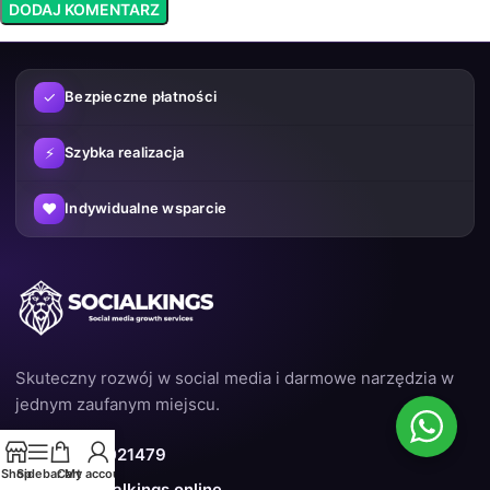
✓
Bezpieczne płatności
⚡
Szybka realizacja
♥
Indywidualne wsparcie
Skuteczny rozwój w social media i darmowe narzędzia w
jednym zaufanym miejscu.
☎
+31 6 42021479
Shop
Sidebar
Cart
My account
✉
help@socialkings.online