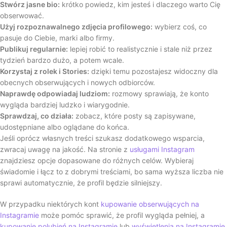
Stwórz jasne bio:
krótko powiedz, kim jesteś i dlaczego warto Cię
obserwować.
Użyj rozpoznawalnego zdjęcia profilowego:
wybierz coś, co
pasuje do Ciebie, marki albo firmy.
Publikuj regularnie:
lepiej robić to realistycznie i stale niż przez
tydzień bardzo dużo, a potem wcale.
Korzystaj z rolek i Stories:
dzięki temu pozostajesz widoczny dla
obecnych obserwujących i nowych odbiorców.
Naprawdę odpowiadaj ludziom:
rozmowy sprawiają, że konto
wygląda bardziej ludzko i wiarygodnie.
Sprawdzaj, co działa:
zobacz, które posty są zapisywane,
udostępniane albo oglądane do końca.
Jeśli oprócz własnych treści szukasz dodatkowego wsparcia,
zwracaj uwagę na jakość. Na stronie z
usługami Instagram
znajdziesz opcje dopasowane do różnych celów. Wybieraj
świadomie i łącz to z dobrymi treściami, bo sama wyższa liczba nie
sprawi automatycznie, że profil będzie silniejszy.
W przypadku niektórych kont
kupowanie obserwujących na
Instagramie
może pomóc sprawić, że profil wygląda pełniej, a
kupowanie polubień na Instagramie
lub
wyświetlenia na Instagramie