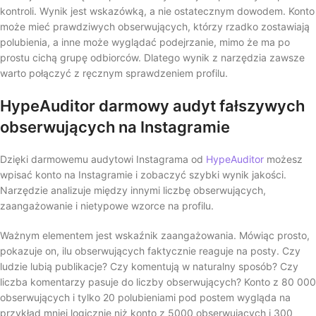
kontroli. Wynik jest wskazówką, a nie ostatecznym dowodem. Konto
może mieć prawdziwych obserwujących, którzy rzadko zostawiają
polubienia, a inne może wyglądać podejrzanie, mimo że ma po
prostu cichą grupę odbiorców. Dlatego wynik z narzędzia zawsze
warto połączyć z ręcznym sprawdzeniem profilu.
HypeAuditor darmowy audyt fałszywych
obserwujących na Instagramie
Dzięki darmowemu audytowi Instagrama od
HypeAuditor
możesz
wpisać konto na Instagramie i zobaczyć szybki wynik jakości.
Narzędzie analizuje między innymi liczbę obserwujących,
zaangażowanie i nietypowe wzorce na profilu.
Ważnym elementem jest wskaźnik zaangażowania. Mówiąc prosto,
pokazuje on, ilu obserwujących faktycznie reaguje na posty. Czy
ludzie lubią publikacje? Czy komentują w naturalny sposób? Czy
liczba komentarzy pasuje do liczby obserwujących? Konto z 80 000
obserwujących i tylko 20 polubieniami pod postem wygląda na
przykład mniej logicznie niż konto z 5000 obserwujących i 300