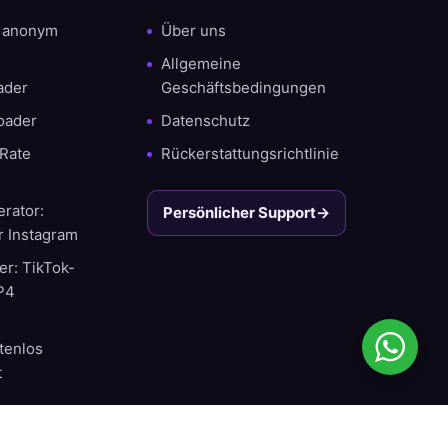
r anonym
Über uns
Allgemeine
ader
Geschäftsbedingungen
oader
Datenschutz
Rate
Rückerstattungsrichtlinie
rator:
Persönlicher Support
→
r Instagram
r: TikTok-
MP4
tenlos
t