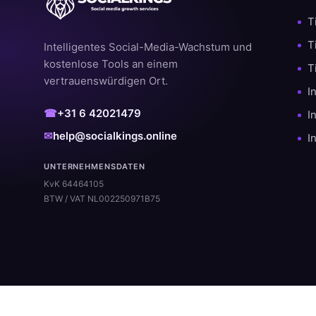
T
T
Intelligentes Social-Media-Wachstum und
kostenlose Tools an einem
T
vertrauenswürdigen Ort.
I
☎
+31 6 42021479
I
✉
help@socialkings.online
I
UNTERNEHMENSDATEN
KvK 64464105
BTW / VAT NL002250971B75