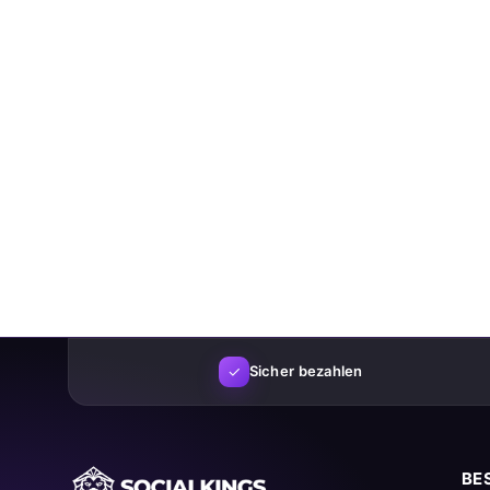
✓
Sicher bezahlen
BE