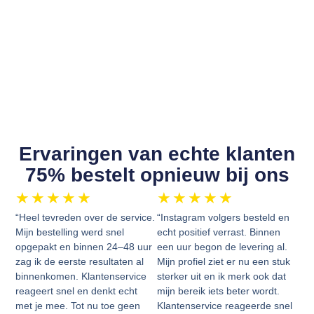
Ervaringen van echte klanten
75% bestelt opnieuw bij ons
★
★
★
★
★
★
★
★
★
★
“Heel tevreden over de service.
“Instagram volgers besteld en
Mijn bestelling werd snel
echt positief verrast. Binnen
opgepakt en binnen 24–48 uur
een uur begon de levering al.
zag ik de eerste resultaten al
Mijn profiel ziet er nu een stuk
binnenkomen. Klantenservice
sterker uit en ik merk ook dat
reageert snel en denkt echt
mijn bereik iets beter wordt.
met je mee. Tot nu toe geen
Klantenservice reageerde snel