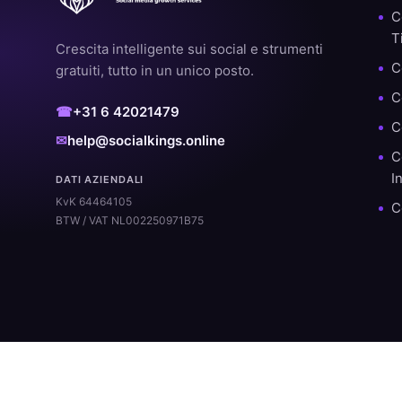
C
T
Crescita intelligente sui social e strumenti
C
gratuiti, tutto in un unico posto.
C
☎
+31 6 42021479
C
✉
help@socialkings.online
C
I
DATI AZIENDALI
KvK 64464105
C
BTW / VAT NL002250971B75
© 2026 SocialKings — Tutti i diritti riservati.