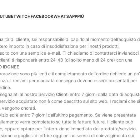
UTUBE
TWITCH
FACEBOOK
WHATSAPP
PIÙ
ualità di cliente, sei responsabile di capirlo al momento dell’acquisto d
tero importo in caso di insoddisfazione per i nostri prodotti.
solto con una semplice e-mail. Ti chiediamo di contattarci inviandoci
 clienti ti risponderà entro 24-48 (di solito meno di 24 ore) con una
O IDONEE
orazione sono più lenti e il completamento dell’ordine richiede un po’
stenza. I reclami per mancata consegna devono essere presentati per
ordine.
gnalati al nostro Servizio Clienti entro 7 giorni dalla data di acquist
ervizio acquistato non è come descritto sul sito web. I reclami che si
n vengono onorati.
vizio ed è entro 7 giorni dall’ultimo pagamento. Se viene presentata
ullamento verrà completato su tutte le fatture future. Il cliente può
ione, oppure optare per l’interruzione immediata del prodotto/servizio.
siamo orgogliosi di offrire oggi online servizi di coinvolgimento sui