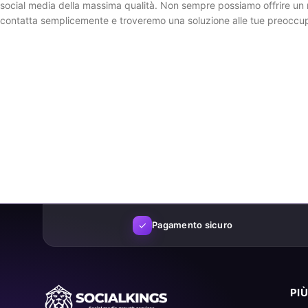
social media della massima qualità. Non sempre possiamo offrire un r
contatta semplicemente e troveremo una soluzione alle tue preoccup
✓
Pagamento sicuro
PI