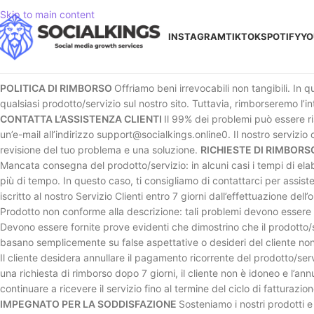
Skip to main content
INSTAGRAM
TIKTOK
SPOTIFY
YO
POLITICA DI RIMBORSO
Offriamo beni irrevocabili non tangibili. In q
qualsiasi prodotto/servizio sul nostro sito. Tuttavia, rimborseremo l’in
CONTATTA L’ASSISTENZA CLIENTI
Il 99% dei problemi può essere ri
un’e-mail all’indirizzo support@socialkings.online0. Il nostro servizio
revisione del tuo problema e una soluzione.
RICHIESTE DI RIMBORS
Mancata consegna del prodotto/servizio: in alcuni casi i tempi di elab
più di tempo. In questo caso, ti consigliamo di contattarci per assi
iscritto al nostro Servizio Clienti entro 7 giorni dall’effettuazione dell’
Prodotto non conforme alla descrizione: tali problemi devono essere se
Devono essere fornite prove evidenti che dimostrino che il prodotto/s
basano semplicemente su false aspettative o desideri del cliente no
Il cliente desidera annullare il pagamento ricorrente del prodotto/ser
una richiesta di rimborso dopo 7 giorni, il cliente non è idoneo e l’ann
continuare a ricevere il servizio fino al termine del ciclo di fatturaz
IMPEGNATO PER LA SODDISFAZIONE
Sosteniamo i nostri prodotti e 