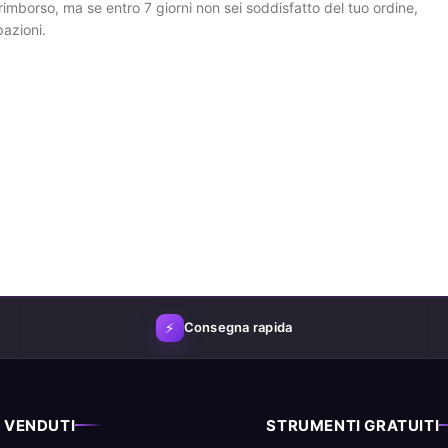
imborso, ma se entro 7 giorni non sei soddisfatto del tuo ordine,
azioni.
⚡
Consegna rapida
Ù VENDUTI
STRUMENTI GRATUITI