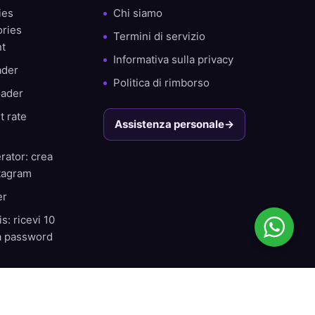
ies
Chi siamo
ories
Termini di servizio
nt
Informativa sulla privacy
ader
Politica di rimborso
oader
t rate
Assistenza personale
→
rator: crea
stagram
er
s: ricevi 10
za password