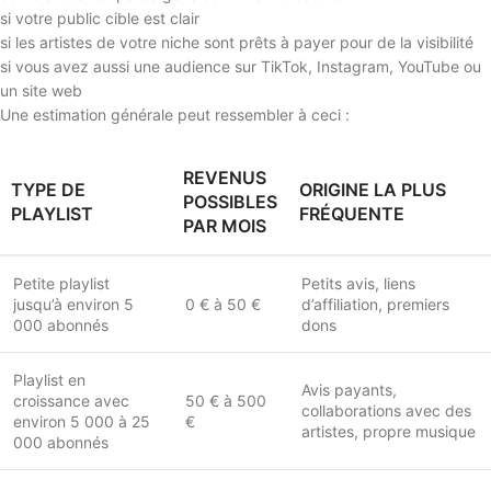
si votre public cible est clair
si les artistes de votre niche sont prêts à payer pour de la visibilité
si vous avez aussi une audience sur TikTok, Instagram, YouTube ou
un site web
Une estimation générale peut ressembler à ceci :
REVENUS
TYPE DE
ORIGINE LA PLUS
POSSIBLES
PLAYLIST
FRÉQUENTE
PAR MOIS
Petite playlist
Petits avis, liens
jusqu’à environ 5
0 € à 50 €
d’affiliation, premiers
000 abonnés
dons
Playlist en
Avis payants,
croissance avec
50 € à 500
collaborations avec des
environ 5 000 à 25
€
artistes, propre musique
000 abonnés