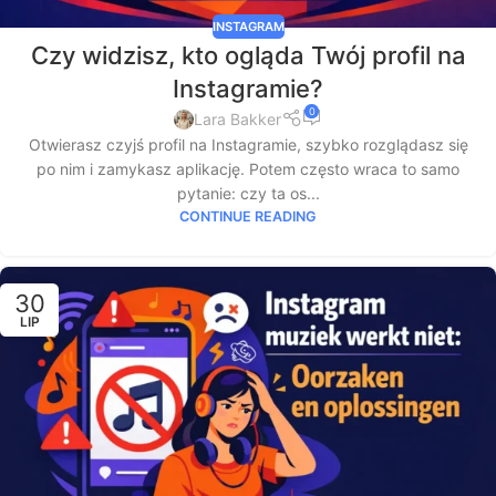
INSTAGRAM
Czy widzisz, kto ogląda Twój profil na
Instagramie?
0
Lara Bakker
Otwierasz czyjś profil na Instagramie, szybko rozglądasz się
po nim i zamykasz aplikację. Potem często wraca to samo
pytanie: czy ta os...
CONTINUE READING
30
LIP