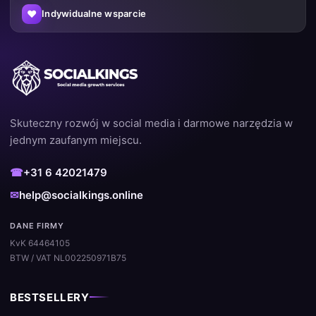
♥
Indywidualne wsparcie
Skuteczny rozwój w social media i darmowe narzędzia w
jednym zaufanym miejscu.
☎
+31 6 42021479
✉
help@socialkings.online
DANE FIRMY
KvK 64464105
BTW / VAT NL002250971B75
BESTSELLERY