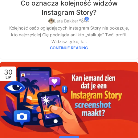
Co oznacza kolejność widzów
Instagram Story?
0
Lara Bakker
Kolejność osób oglądających Instagram Story nie pokazuje,
kto najczęściej Cię podgląda ani kto „stalkuje” Twój profil.
Widzisz tylko, k...
CONTINUE READING
30
LIP