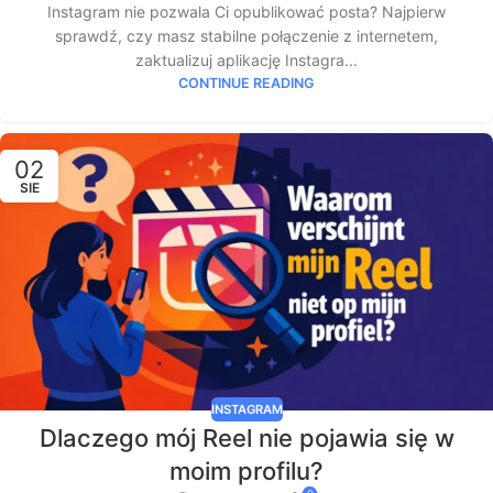
Instagram nie pozwala Ci opublikować posta? Najpierw
sprawdź, czy masz stabilne połączenie z internetem,
zaktualizuj aplikację Instagra...
CONTINUE READING
02
SIE
INSTAGRAM
Dlaczego mój Reel nie pojawia się w
moim profilu?