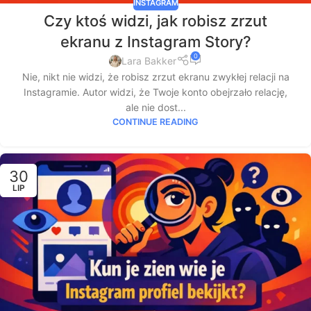
INSTAGRAM
Czy ktoś widzi, jak robisz zrzut
ekranu z Instagram Story?
0
Lara Bakker
Nie, nikt nie widzi, że robisz zrzut ekranu zwykłej relacji na
Instagramie. Autor widzi, że Twoje konto obejrzało relację,
ale nie dost...
CONTINUE READING
30
LIP