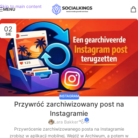
Skip to main content
MENU
02
SIE
INSTAGRAM
Przywróć zarchiwizowany post na
Instagramie
0
Lara Bakker
Przywrócenie zarchiwizowanego posta na Instagramie
zrobisz w aplikacji mobilnej. Wejdź w Archiwum, a potem w