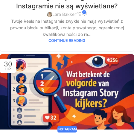
Instagramie nie są wyświetlane?
0
Lara Bakker
Twoje Reels na Instagramie zwykle nie mają wyświetleń z
powodu błędu publikacji, konta prywatnego, ograniczonej
kwalifikowalności do re...
CONTINUE READING
30
LIP
INSTAGRAM