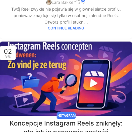
0
Lara Bakker
Twój Reel zwykle nie pojawia się w głównej siatce profilu,
ponieważ znajduje się tylko w osobnej zakładce Reels.
Otwórz profil i stukni...
CONTINUE READING
02
SIE
INSTAGRAM
Koncepcje Instagram Reels zniknęły: