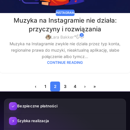
INSTAGRAM
Muzyka na Instagramie nie działa:
przyczyny i rozwiązania
0
Lara Bakker
Muzyka na Instagramie zwykle nie działa przez typ konta,
regionalne prawa do muzyki, nieaktualną aplikację, słabe
połączenie albo tymcz...
CONTINUE READING
‹
1
2
3
4
›
»
✓
Bezpieczne płatności
⚡
Szybka realizacja