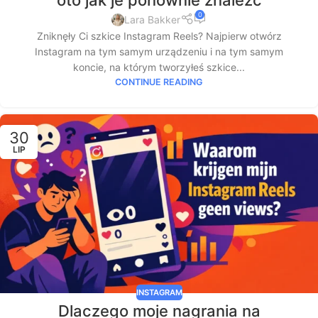
oto jak je ponownie znaleźć
0
Lara Bakker
Zniknęły Ci szkice Instagram Reels? Najpierw otwórz
Instagram na tym samym urządzeniu i na tym samym
koncie, na którym tworzyłeś szkice...
CONTINUE READING
30
LIP
INSTAGRAM
Dlaczego moje nagrania na