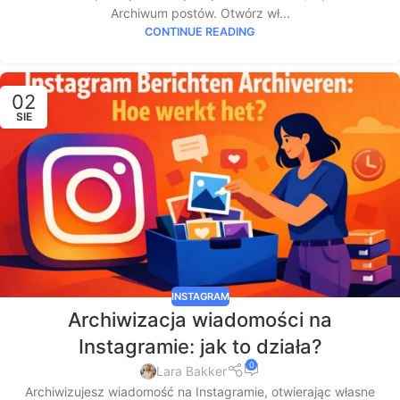
Archiwum postów. Otwórz wł...
CONTINUE READING
02
SIE
INSTAGRAM
Archiwizacja wiadomości na
Instagramie: jak to działa?
0
Lara Bakker
Archiwizujesz wiadomość na Instagramie, otwierając własne