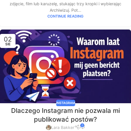
zdjęcie, film lub karuzelę, stukając trzy kropki i wybierając
Archiwizuj. Pot...
CONTINUE READING
02
SIE
INSTAGRAM
Dlaczego Instagram nie pozwala mi
publikować postów?
0
Lara Bakker