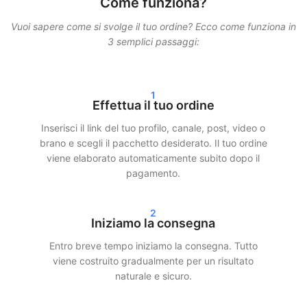
Come funziona?
avvengono tramite metodi sicuri e comprovati. I nostri servizi
sono progettati per apparire il più naturali possibile, così che il
Vuoi sapere come si svolge il tuo ordine? Ecco come funziona in
tuo account rimanga protetto.
3 semplici passaggi:
Inoltre lavoriamo con una consegna graduale. Questo significa
che i tuoi follower, like o visualizzazioni non arrivano tutti in una
1
volta, ma sono distribuiti nel tempo. Questo garantisce una
Effettua il tuo ordine
crescita realistica e minimizza i rischi.
Inserisci il link del tuo profilo, canale, post, video o
Consegna rapida e risultati reali
brano e scegli il pacchetto desiderato. Il tuo ordine
viene elaborato automaticamente subito dopo il
pagamento.
Dopo il tuo ordine iniziamo spesso la consegna entro 24 ore. A
seconda del pacchetto scelto, vedrai risultati chiari nelle tue
statistiche entro 24–72 ore. Che tu scelga di comprare follower
2
Instagram, visualizzazioni TikTok o stream Spotify —
Iniziamo la consegna
garantiamo una consegna rapida ed efficiente.
Entro breve tempo iniziamo la consegna. Tutto
viene costruito gradualmente per un risultato
I nostri clienti scelgono SocialKings perché manteniamo ciò che
naturale e sicuro.
promettiamo:
crescita reale, servizio trasparente e qualità
costante
.