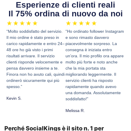
Esperienze di clienti reali
Il 75% ordina di nuovo da noi
★
★
★
★
★
★
★
★
★
★
“Molto soddisfatto del servizio.
“Ho ordinato follower Instagram
Il mio ordine è stato preso in
e sono rimasto davvero
carico rapidamente e entro 24–
piacevolmente sorpreso. La
48 ore ho già visto i primi
consegna è iniziata entro
risultati arrivare. Il servizio
un’ora. Il mio profilo ora appare
clienti risponde velocemente e
molto più forte e noto anche
pensa davvero insieme a te.
che la mia portata sta
Finora non ho avuto cali, quindi
migliorando leggermente. Il
ordinerò sicuramente qui più
servizio clienti ha risposto
spesso.”
rapidamente quando avevo
una domanda. Assolutamente
Kevin S.
soddisfatto!”
Melissa R.
Perché SocialKings è il sito n. 1 per