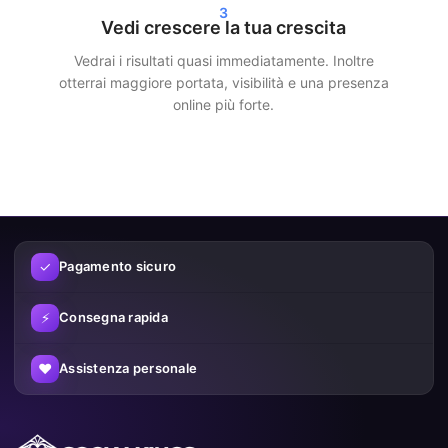
3
Più visibilità e credibilità sui social
Vedi crescere la tua crescita
media
Vedrai i risultati quasi immediatamente. Inoltre
otterrai maggiore portata, visibilità e una presenza
Più follower e interazioni non solo migliorano l’aspetto del tuo
online più forte.
profilo, ma aumentano anche la tua visibilità. Le piattaforme
social mostrano i contenuti più rapidamente a un pubblico più
ampio quando è già presente engagement.
Utilizzando in modo intelligente i nostri servizi puoi:
Aumentare la tua visibilità
✓
Pagamento sicuro
Costruire più fiducia
⚡
Consegna rapida
Crescere più velocemente sui social media
♥
Assistenza personale
Aumentare le tue possibilità di contenuti virali
Perché i clienti scelgono SocialKings