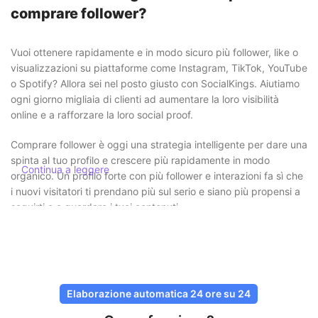
comprare follower?
Vuoi ottenere rapidamente e in modo sicuro più follower, like o
visualizzazioni su piattaforme come Instagram, TikTok, YouTube
o Spotify? Allora sei nel posto giusto con SocialKings. Aiutiamo
ogni giorno migliaia di clienti ad aumentare la loro visibilità
online e a rafforzare la loro social proof.
Comprare follower è oggi una strategia intelligente per dare una
spinta al tuo profilo e crescere più rapidamente in modo
Continua a leggere
organico. Un profilo forte con più follower e interazioni fa sì che
i nuovi visitatori ti prendano più sul serio e siano più propensi a
seguirti o a guardare i tuoi contenuti.
Acquistare follower in modo sicuro e
senza rischi
Presso SocialKings la sicurezza è sempre al primo posto. Non
Elaborazione automatica 24 ore su 24
devi mai condividere la tua password
e tutte le consegne