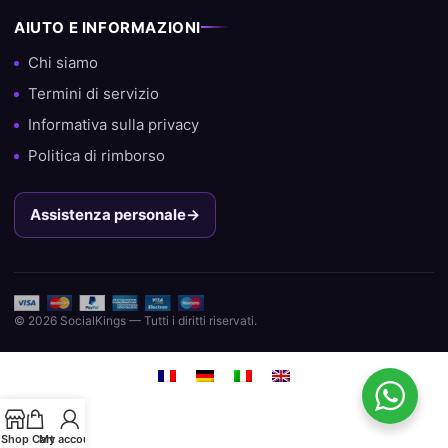
acquistare follower, like e visualizzazioni.
AIUTO E INFORMAZIONI
Chi siamo
Termini di servizio
Informativa sulla privacy
Politica di rimborso
Assistenza personale
→
© 2026 SocialKings — Tutti i diritti riservati.
Shop
Cart
My account