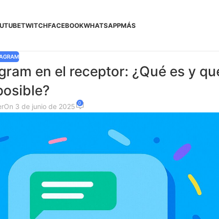
UTUBE
TWITCH
FACEBOOK
WHATSAPP
MÁS
TAGRAM
gram en el receptor: ¿Qué es y qu
posible?
0
er
On 3 de junio de 2025